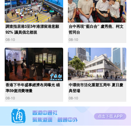
調查指居港3至5年港漂留港意願
台中再現“藍白合” 盧秀燕、柯文
92% 議員倡北都規
哲同台
08-10
08-10
香港下半年盛事經濟布局曝光 瞄
中環街市活化重塑五周年 夏日慶
準59億消費增量
典登場
08-10
08-10