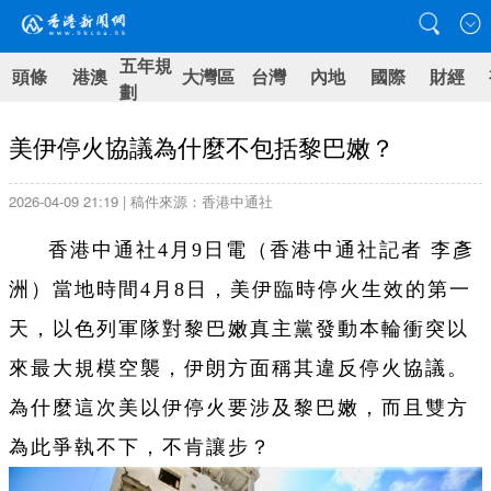
五年規
頭條
港澳
大灣區
台灣
內地
國際
財經
劃
美伊停火協議為什麼不包括黎巴嫩？
2026-04-09 21:19 | 稿件來源：香港中通社
香港中通社4月9日電（香港中通社記者 李彥
洲）當地時間4月8日，美伊臨時停火生效的第一
天，以色列軍隊對黎巴嫩真主黨發動本輪衝突以
來最大規模空襲，伊朗方面稱其違反停火協議。
為什麼這次美以伊停火要涉及黎巴嫩，而且雙方
為此爭執不下，不肯讓步？