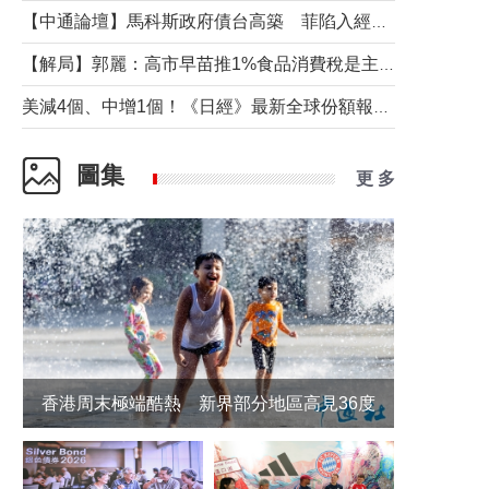
【中通論壇】馬科斯政府債台高築 菲陷入經濟困境與南海對抗惡循環？
【解局】郭麗：高市早苗推1%食品消費稅是主動作為還是被迫“飲鴆止渴”
美減4個、中增1個！《日經》最新全球份額報告透露了什麼？
圖集
更 多
香港周末極端酷熱 新界部分地區高見36度