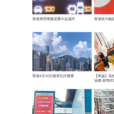
香港商用車隧道費今起減半
香港研大幅
香港4月10日報章社評摘要
【來論】高松
油價 精準