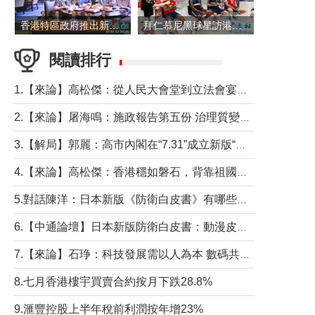
香港特區政府推出新一批銀色債券 每手1萬元保底息4.25厘
拜仁慕尼黑球星訪港 與球迷近距離互動
閱讀排行
1.【來論】高松傑：從人民大會堂到立法會宴會廳——香港管治新範式的完整拼圖
2.【來論】屠海鳴：施政報告第五份 治理質變脈絡清
3.【解局】郭麗：高市內閣在“7.31”成立新版“特高課”意欲何為？
4.【來論】高松傑：香港穩如磐石，背靠祖國才是真正的“終極護城河”
5.對話陳洋：日本新版《防衛白皮書》有哪些點值得警惕？
6.【中通論壇】日本新版防衛白皮書：動漫皮包藏不住軍國野心
7.【來論】石琤：科技發展需以人為本 數碼共融不應讓長者放棄傳統生活方式
8.七月香港樓宇買賣合約按月下跌28.8%
9.滙豐控股上半年稅前利潤按年增23%