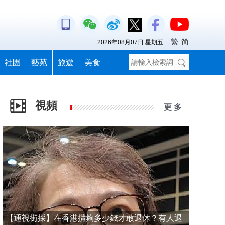
繁
简
2026年08月07日 星期五
社團
藝苑
旅遊
美食
視頻
更 多
【通視街採】在香港攢夠多少錢才敢退休？有人退