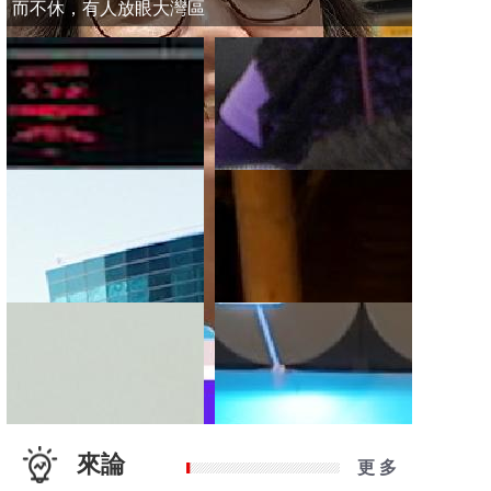
而不休，有人放眼大灣區
來論
更 多