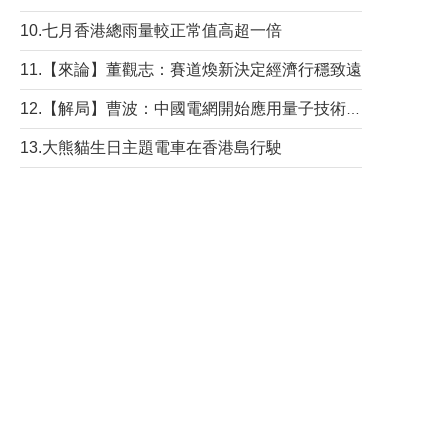
10.七月香港總雨量較正常值高超一倍
11.【來論】董觀志：賽道煥新決定經濟行穩致遠
12.【解局】曹波：中國電網開始應用量子技術，以後會不再停電嗎？
13.大熊貓生日主題電車在香港島行駛