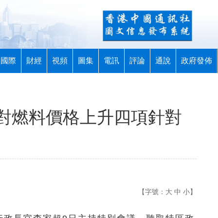
國際
財經
視頻
圖集
電訊
評論
通說
政府發佈
對燃料價格上升四項針對
【字號：
大
中
小
】