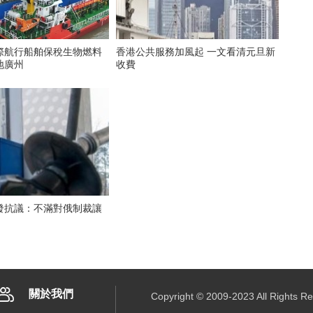
際航行船舶保稅生物燃料
香港公共服務加風起 一文看清元旦新
地廣州
收費
發抗議：不滿對俄制裁讓
關於我們
Copyright © 2009-2023 All R