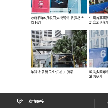
港府明年5月收回大欖隧道 收費将大
中國首票國
幅下調
加註業務落
年關近 香港民生領域“加價潮”
歐美多國爆
油價飆升
友情鏈接