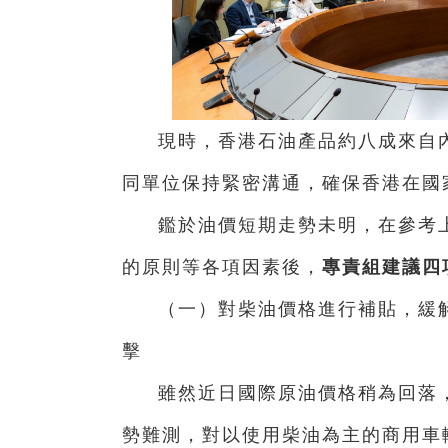
現時，香港石油產品約八成來自
同單位保持緊密溝通，確保香港在國
鑑於油價短期走勢未明，在參考
的原則等各項因素後，
專責組建議四
（一）對柴油價格進行補貼，緩
擊
雖然近日國際原油價格稍為回落
勢難測，對以使用柴油為主的商用車