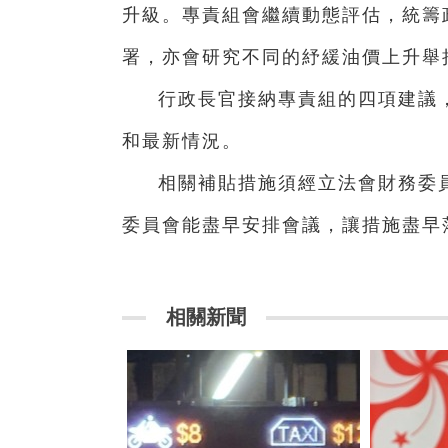
升級。專責組會繼續動態評估，統籌
署，亦會研究不同的紓緩油價上升舉
行政長官接納專責組的四項建議
和最新情況。
相關補貼措施須經立法會財務委
委員會能盡早安排會議，讓措施盡早
相關新聞