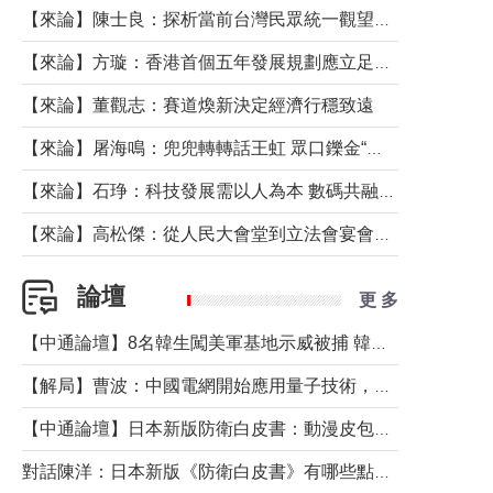
【來論】陳士良：探析當前台灣民眾統一觀望心態的深層成因
【來論】方璇：香港首個五年發展規劃應立足民生務實前行
【來論】董觀志：賽道煥新決定經濟行穩致遠
【來論】屠海鳴：兜兜轉轉話王虹 眾口鑠金“一邊倒”
【來論】石琤：科技發展需以人為本 數碼共融不應讓長者放棄傳統生活方式
【來論】高松傑：從人民大會堂到立法會宴會廳——香港管治新範式的完整拼圖
論壇
更 多
【中通論壇】8名韓生闖美軍基地示威被捕 韓國年輕人反美情緒從何而來？
【解局】曹波：中國電網開始應用量子技術，以後會不再停電嗎？
【中通論壇】日本新版防衛白皮書：動漫皮包藏不住軍國野心
對話陳洋：日本新版《防衛白皮書》有哪些點值得警惕？