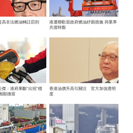
提高非法燃油轉註罰則
港運聯歡迎政府燃油紓困措施 與業界
共渡時艱
傑：港府果斷“出招”穩
香港油價升高引關注 官方加強透明
紓困顯擔當
度