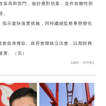
政策局和部門，做好應對預案，並作前瞻性部
措。
，指示盡快落實措施，同時繼續監察事態變化
員會批准撥款。政府會聯絡立法會，以期財務
落實。（完）
【編輯：張明臻】