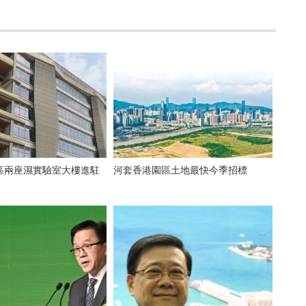
區兩座濕實驗室大樓進駐
河套香港園區土地最快今季招標