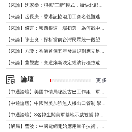
【來論】沈家燊：狠抓“三新”模式，加快北部都會區建設
【來論】岳長庚：香港記協濫用工會名義難逃法律制裁
【來論】錢言：密西根這一場初選，為何戳中了兩黨最痛的神經？
【來論】陳士良：探析當前台灣民眾統一觀望心態的深層成因
【來論】方璇：香港首個五年發展規劃應立足民生務實前行
【來論】董觀志：賽道煥新決定經濟行穩致遠
論壇
更 多
【中通論壇】美國中情局秘設古巴工作組 軍事行動箭在弦上？
【中通論壇】中國對美加強無人機出口管制 學者：貿易與安全考量兼有
【中通論壇】8名韓生闖美軍基地示威被捕 韓國年輕人反美情緒從何而來？
【解局】曹波：中國電網開始應用量子技術，以後會不再停電嗎？