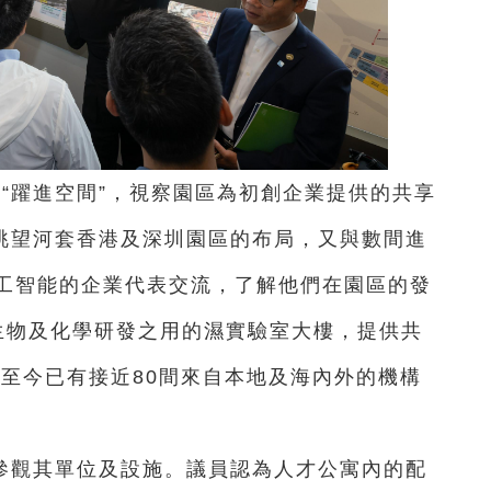
“躍進空間”，視察園區為初創企業提供的共享
”眺望河套香港及深圳園區的布局，又與數間進
工智能的企業代表交流，了解他們在園區的發
生物及化學研發之用的濕實驗室大樓，提供共
落成至今已有接近80間來自本地及海內外的機構
參觀其單位及設施。議員認為人才公寓內的配