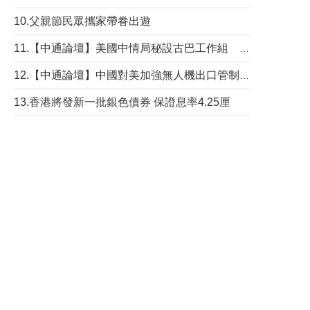
10.父親節民眾攜家帶眷出遊
11.【中通論壇】美國中情局秘設古巴工作組 軍事行動箭在弦上？
12.【中通論壇】中國對美加強無人機出口管制 學者：貿易與安全考量兼有
13.香港將發新一批銀色債券 保證息率4.25厘