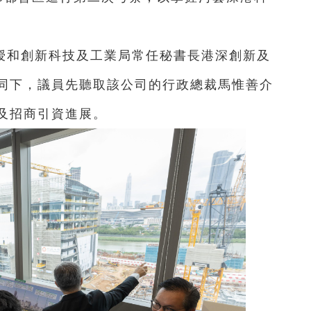
授和創新科技及工業局常任秘書長港深創新及
同下，議員先聽取該公司的行政總裁馬惟善介
及招商引資進展。