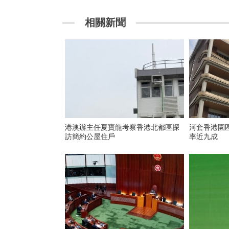
相關新聞
港澳辦主任夏寶龍考察香港北都區探
河套香港園
訪簡約公屋住戶
率近九成