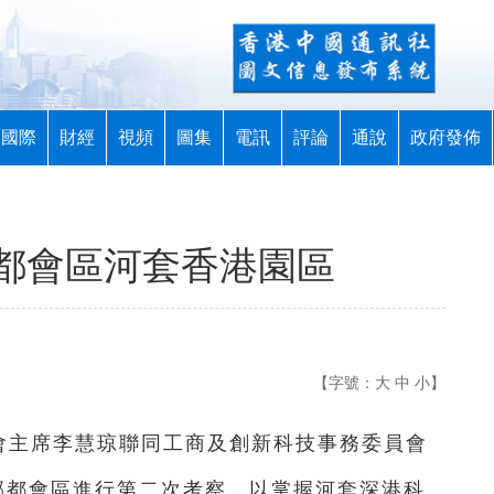
國際
財經
視頻
圖集
電訊
評論
通說
政府發佈
都會區河套香港園區
【字號：
大
中
小
】
法會主席李慧琼聯同工商及創新科技事務委員會
部都會區進行第二次考察，以掌握河套深港科