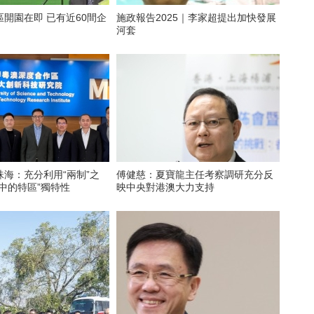
開園在即 已有近60間企
施政報告2025｜李家超提出加快發展
河套
海：充分利用“兩制”之
傅健慈：夏寶龍主任考察調研充分反
中的特區”獨特性
映中央對港澳大力支持