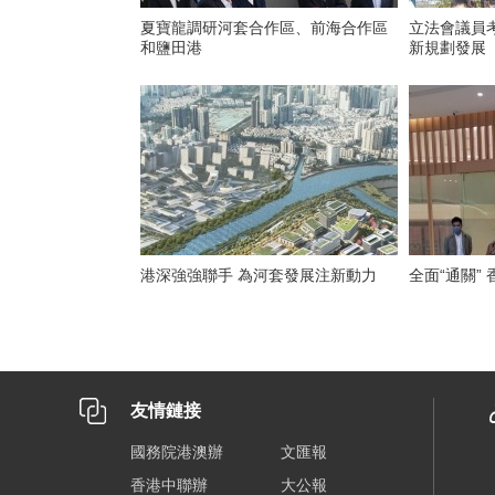
夏寶龍調研河套合作區、前海合作區
立法會議員
和鹽田港
新規劃發展
港深強強聯手 為河套發展注新動力
全面“通關”
友情鏈接
國務院港澳辦
文匯報
香港中聯辦
大公報