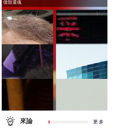
借殼還魂
來論
更 多