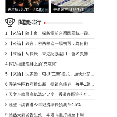
香港錄36.7度 創1884年有紀錄以來最高溫
香港警方“捷駒”行動拘147人 涉洗黑錢逾6億元
閱讀排行
1.【來論】陳士良：探析當前台灣民眾統一觀望心態的深層成因
2.【來論】錢言：密西根這一場初選，為何戳中了兩黨最痛的神經？
3.【來論】岳長庚：香港記協濫用工會名義難逃法律制裁
4.探訪福建漁排上的“充電寶”
5.【來論】沈家燊：狠抓“三新”模式，加快北部都會區建設
6.香港特區政府推出新一批銀色債券 每手1萬元保底息4.25厘
7.天文台錄最高氣溫34.7度 香港多區迎今年最熱一天
8.滙豐上調香港今年經濟增長預測至4.5%
9.酷熱天氣警告生效 本港高溫持續至下周