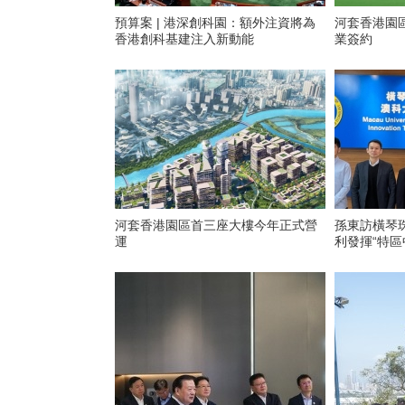
預算案 | 港深創科園：額外注資將為
河套香港園區
香港創科基建注入新動能
業簽約
河套香港園區首三座大樓今年正式營
孫東訪橫琴珠
運
利發揮“特區