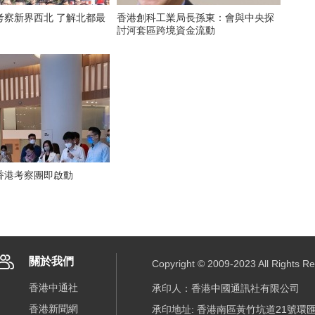
考察新界西北 了解北都最
香港創科工業局長孫東：會與中央探
討河套區跨境資金流動
 香港考察團即啟動
關於我們
Copyright © 2009-2023 All R
香港中通社
承印人：香港中國通訊社有限公司
香港新聞網
承印地址: 香港南區黃竹坑道21號環匯