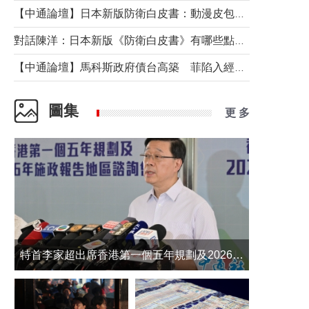
【中通論壇】日本新版防衛白皮書：動漫皮包藏不住軍國野心
對話陳洋：日本新版《防衛白皮書》有哪些點值得警惕？
【中通論壇】馬科斯政府債台高築 菲陷入經濟困境與南海對抗惡循環？
圖集
更 多
​特首李家超出席香港第一個五年規劃及2026年《施政報告》地區諮詢會