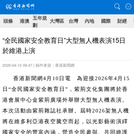
五年規
頭條
港澳
大灣區
台灣
內地
國際
財經
劃
“全民國家安全教育日”大型無人機表演15日
於維港上演
2026-04-10 09:47 | 稿件來源：香港新聞網
香港新聞網4月10日電 為迎接2026年4月15
日“全民國家安全教育日”，紫荊文化集團將於香
港會展中心金紫荊廣場外舉辦大型無人機表演。
本次活動由紫荊雜誌社承辦。屆時2026架無人機
將在維多利亞港夜空騰空而起，以光影藝術演繹
國家安全的豐富內涵，營造全民參與、共同維護