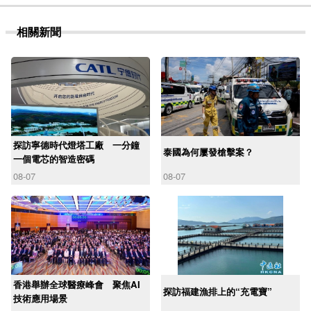
相關新聞
探訪寧德時代燈塔工廠 一分鐘
泰國為何屢發槍擊案？
一個電芯的智造密碼
08-07
08-07
香港舉辦全球醫療峰會 聚焦AI
探訪福建漁排上的“充電寶”
技術應用場景