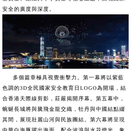
安全的廣度與深度。
多個篇章極具視覺衝擊力。第一幕將以紫藍
色調的3D全民國家安全教育日LOGO為開場，結
合香港天際線剪影，莊嚴揭開序幕。第五幕中，
蜿蜒長城將與騰飛金龍交織，牡丹與中國結點綴
其間，展現壯麗山河與民族團結。第六幕將呈現
中華白海豚躍出海面，配合波浪與水花燈光，象