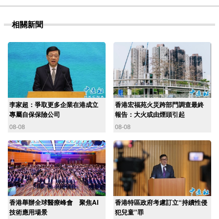
相關新聞
李家超：爭取更多企業在港成立
香港宏福苑火災跨部門調查最終
專屬自保保險公司
報告：大火或由煙頭引起
08-08
08-08
香港舉辦全球醫療峰會 聚焦AI
香港特區政府考慮訂立“持續性侵
技術應用場景
犯兒童”罪