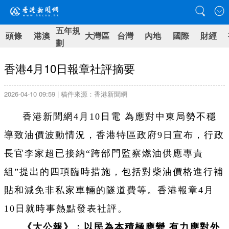
五年規
頭條
港澳
大灣區
台灣
內地
國際
財經
劃
香港4月10日報章社評摘要
2026-04-10 09:59 | 稿件來源：香港新聞網
香港新聞網4月10日電 為應對中東局勢不穩
導致油價波動情況，香港特區政府9日宣布，行政
長官李家超已接納“跨部門監察燃油供應專責
組”提出的四項臨時措施，包括對柴油價格進行補
貼和減免非私家車輛的隧道費等。香港報章4月
10日就時事熱點發表社評。
《大公報》：以民為本積極應變 有力應對外