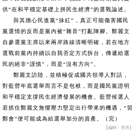
供“在和平穩定基礎上拼民生經濟”的選戰論述。
與其擔心民進黨“抹紅”，真正可能傷害國民
黨選情的反而是黨內被“雜音”打亂陣腳。鄭麗文
自參選黨主席以來兩岸路線清晰明確，若在地方
選戰前黨內持續以自我否定方式拆台，傳遞給選
民的絕非“謹慎”，而是“沒有方向”。
鄭麗文訪陸，並積極促成國共領導人對話，
對藍營年底選舉而言不是包袱，而是國民黨證明
和平穩定支撐民生經濟發展的機會。藍營候選人
若抓住鄭麗文無懼壓力堅定出行帶來的機遇，“習
鄭會”便可能成為給選舉加分的資產。（完）
【編輯：李冉】