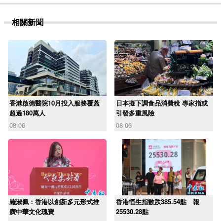
相關新聞
香港啟德醫院10月投入服務覆蓋
日本擬下調食品消費稅 專家指或
超過180萬人
引發多重風險
08-06
08-06
羅淑佩：香港以創新多元形式推
香港恒生指數跌385.54點 報
廣中華文化瑰寶
25530.28點