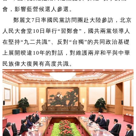
會，影響藍營候選人參選。
鄭麗文7日率國民黨訪問團赴大陸參訪，北京
人民大會堂10日舉行“習鄭會”，國共兩黨領導人
在堅持“九二共識”、反對“台獨”的共同政治基礎
上展開暌違10年的對話，對維護兩岸和平與中華
民族偉大復興有高度共識。