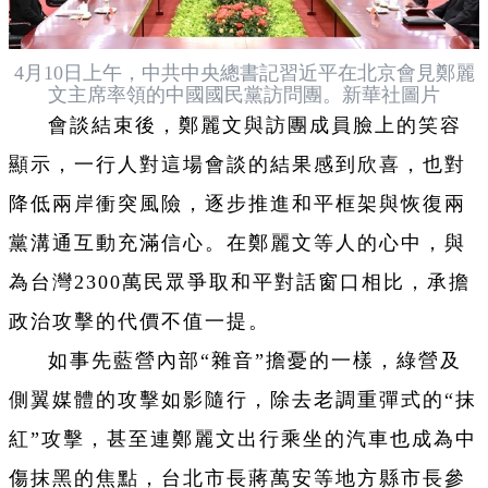
4月10日上午，中共中央總書記習近平在北京會見鄭麗
文主席率領的中國國民黨訪問團。新華社圖片
會談結束後，鄭麗文與訪團成員臉上的笑容
顯示，一行人對這場會談的結果感到欣喜，也對
降低兩岸衝突風險，逐步推進和平框架與恢復兩
黨溝通互動充滿信心。在鄭麗文等人的心中，與
為台灣2300萬民眾爭取和平對話窗口相比，承擔
政治攻擊的代價不值一提。
如事先藍營內部“雜音”擔憂的一樣，綠營及
側翼媒體的攻擊如影隨行，除去老調重彈式的“抹
紅”攻擊，甚至連鄭麗文出行乘坐的汽車也成為中
傷抹黑的焦點，台北市長蔣萬安等地方縣市長參