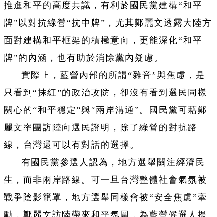
推進和平的高度共識，有利於國民黨建構“和平
牌”以對抗綠營“抗中牌”，尤其鄭麗文透露大陸方
面對建構和平框架的積極意向，更能深化“和平
牌”的內涵，也有助於消除黨內疑慮。
實際上，藍營內部的所謂“雜音”與焦慮，是
只看到“抹紅”的政治攻防，卻沒有看到選民同樣
關心的“和平穩定”與“兩岸溝通”。國民黨可藉鄭
麗文率團訪陸向選民證明，除了綠營的對抗路
線，台灣還可以有對話的選擇。
有國民黨參選人認為，地方選舉關注經濟民
生，而非兩岸路線。可一旦台灣整體社會氣氛被
戰爭陰影籠罩，地方選舉同樣會被“安全焦慮”牽
動，鄭麗文訪陸帶來和平氛圍，為藍營候選人提