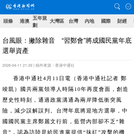
五年規
頭條
港澳
大灣區
台灣
內地
國際
財經
劃
台風眼：撇除雜音 “習鄭會”將成國民黨年底
選舉資產
2026-04-11 21:29 | 稿件來源：香港中通社
香港中通社4月11日電（
香港中通社記者 鄭
竣凱
）
國共兩黨領導人時隔10年再度會面，創造
歷史性時刻，通過政黨溝通為兩岸降低衝突風
險，減少誤解誤判。台灣年底將迎地方選舉，中
國國民黨主席鄭麗文行前，藍營內部卻不乏“雜
音”，認為訪陸是給民進黨提供“抹紅”攻擊的機