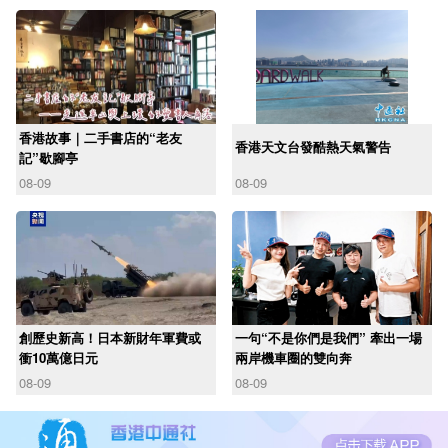
香港故事｜二手書店的“老友
香港天文台發酷熱天氣警告
記”歇腳亭
08-09
08-09
創歷史新高！日本新財年軍費或
一句“不是你們是我們” 牽出一場
衝10萬億日元
兩岸機車圈的雙向奔
08-09
08-09