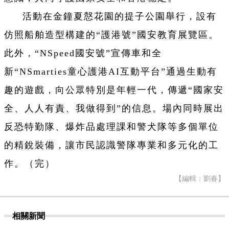
活動在金鐘夏慤花園的提子公園舉行，設有
仿照船舶造型構建的“護港號”國安教育展覽區。
此外，“NSpeed國安號”宣傳車和全
新“NSmarties童心護港AI互動平台”通過生動有
趣的遊戲，向公眾特別是年輕一代，傳遞“國家安
全、人人有責、我做得到”的信息。場內同時展出
反恐特勤隊、爆炸品處理課和警犬隊等多個單位
的精銳裝備，讓市民認識警隊專業和多元化的工
作。（完）
【編輯：劉春】
相關新聞