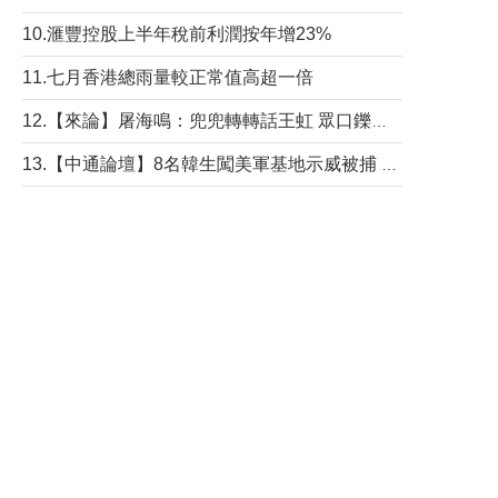
10.滙豐控股上半年稅前利潤按年增23%
11.七月香港總雨量較正常值高超一倍
12.【來論】屠海鳴：兜兜轉轉話王虹 眾口鑠金“一邊倒”
13.【中通論壇】8名韓生闖美軍基地示威被捕 韓國年輕人反美情緒從何而來？