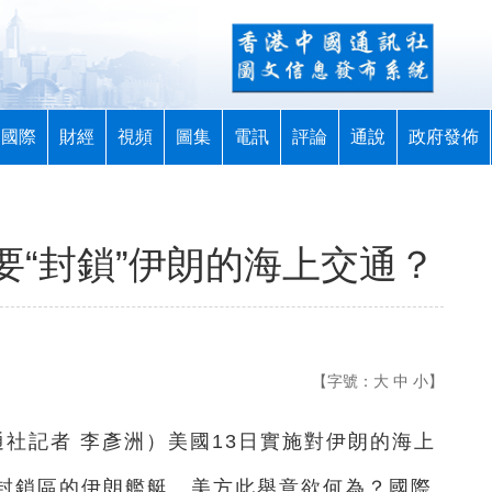
國際
財經
視頻
圖集
電訊
評論
通說
政府發佈
普要“封鎖”伊朗的海上交通？
【字號：
大
中
小
】
通社記者 李彥洲）美國13日實施對伊朗的海上
封鎖區的伊朗艦艇。美方此舉意欲何為？國際