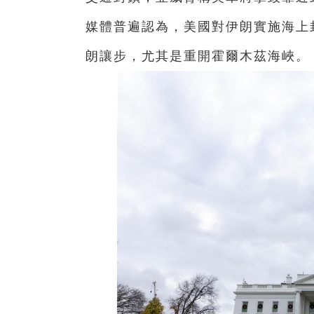
媒體普遍認為，美國對伊朗實施海上
朗讓步，尤其是重開霍爾木茲海峽。