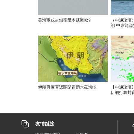
美海軍或封鎖霍爾木茲海峽?
（中通論壇
朗 中東能源
伊朗再度否認關閉霍爾木茲海峽
【中通論壇
伊朗打算封
友情鏈接