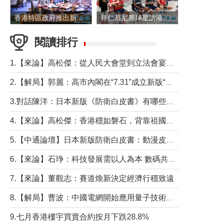
香港特區政府推出新一批銀色債券 每手1萬元保底息4.25厘
拜仁慕尼黑球星訪港 與球迷近距離互動
閱讀排行
1.【來論】高松傑：從人民大會堂到立法會宴會廳——香港管治新範式的完整拼圖
2.【解局】郭麗：高市內閣在“7.31”成立新版“特高課”意欲何為？
3.對話陳洋：日本新版《防衛白皮書》有哪些點值得警惕？
4.【來論】高松傑：香港穩如磐石，背靠祖國才是真正的“終極護城河”
5.【中通論壇】日本新版防衛白皮書：動漫皮包藏不住軍國野心
6.【來論】石琤：科技發展需以人為本 數碼共融不應讓長者放棄傳統生活方式
7.【來論】董觀志：賽道煥新決定經濟行穩致遠
8.【解局】曹波：中國電網開始應用量子技術，以後會不再停電嗎？
9.七月香港樓宇買賣合約按月下跌28.8%