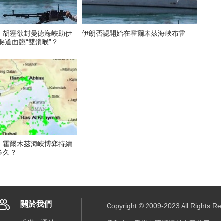
）胡塞欲封曼德海峽助伊
伊朗否認開始在霍爾木茲海峽布雷
要道面臨“雙鎖喉”？
】霍爾木茲海峽博弈持續
多久？
關於我們
Copyright © 2009-2023 All R