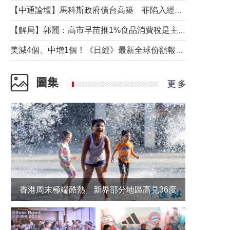
【中通論壇】馬科斯政府債台高築 菲陷入經濟困境與南海對抗惡循環？
【解局】郭麗：高市早苗推1%食品消費稅是主動作為還是被迫“飲鴆止渴”
美減4個、中增1個！《日經》最新全球份額報告透露了什麼？
圖集
更 多
香港周末極端酷熱 新界部分地區高見36度