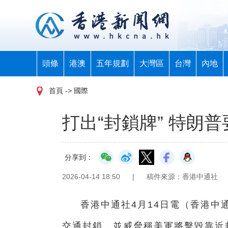
頭條
港澳
五年規劃
大灣區
台灣
內地
首頁
-> 國際
打出“封鎖牌” 特朗
分享到：
2026-04-14 18:50
|
稿件來源：香港中通社
香港中通社4月14日電（香港中
交通封鎖，並威脅稱美軍將擊毀靠近