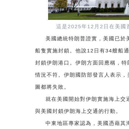
這是2025年12月2日在
美國總統特朗普證實，美國已於美
船隻實施封鎖。他說12日有34艘船
封鎖伊朗港口。伊朗方面回應稱，特
情況不符。伊朗國防部發言人表示，
圖都將失敗。
就在美國開始對伊朗實施海上交
與美國封鎖伊朗海上交通的行動。
中東地區專家認為，美國憑藉其海