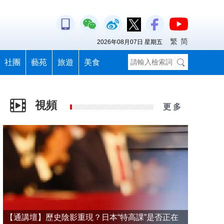
繁
简
2026年08月07日 星期五
社團
藝苑
旅遊
美食
視頻
更 多
【通講壇】歷史陰影重現？日本“特高課”是否正在