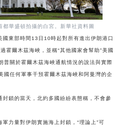
美國首都華盛頓拍攝的白宮。新華社資料圖
國東部時間13日10時起對所有進出伊朗港口
通過霍爾木茲海峽，並稱“其他國家會幫助”美國
朗普關於霍爾木茲海峽通航情況的說法與實際
美國任何軍事干預霍爾木茲海峽和阿曼灣的企
通封鎖的當天，北約多國紛紛表態稱，不會參
軍力量對伊朗實施海上封鎖，“理論上”可