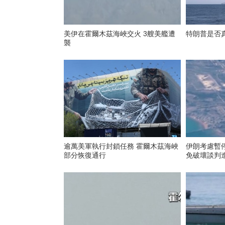
美伊在霍爾木茲海峽交火 3艘美艦遭
特朗普是否
襲
逾萬美軍執行封鎖任務 霍爾木茲海峽
伊朗考慮暫
部分恢復通行
免破壞談判