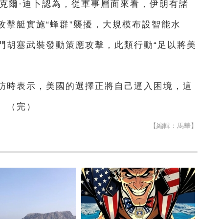
克爾·迪卜認為，從軍事層面來看，伊朗有諸
攻擊艇實施“蜂群”襲擾，大規模布設智能水
門胡塞武裝發動策應攻擊，此類行動“足以將美
採訪時表示，美國的選擇正將自己逼入困境，這
。（完）
【編輯：馬華】