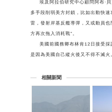
埃及阿拉伯研究中心顧問阿布·貝
多手段削弱美方封鎖，比如出動快速
雷，發射岸基反艦導彈，又或動員也
方再次拖入消耗戰”。
美國前國務卿布林肯12日接受
是因為美國自己縱火後又不得不滅火
相關新聞