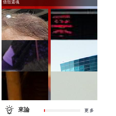
借殼還魂
來論
更 多