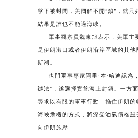
擊下被封閉，美國解不開“鎖”，就只
結果是誰也不能過海峽。
軍事觀察員魏東旭表示，美軍主
是伊朗港口或者伊朗沿岸區域的其他
斯灣。
也門軍事專家阿里·本·哈迪認為
辦法”，遂選擇實施海上封鎖。一方
尋求以有限的軍事行動，掐住伊朗的
海峽危機的方式，將深受油氣價格飆
向伊朗施壓。