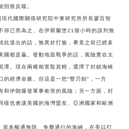
能招致反噬。
國現代國際關係研究院中東研究所所長廖百智
不得已而為之。在伊斯蘭堡21個小時的談判無
就此退出的話，無異於打臉，畢竟之前已經多
美國都是贏。發動地面戰爭的話，風險實在太
泥潭。現在兩權相害取其輕，選擇了封鎖海峽
口的經濟命脈。但這是一把“雙刃劍”，一方
有和伊朗爆發軍事衝突的風險；另一方面，封
同樣也會讓美國的海灣盟友、亞洲國家和歐洲
，原本暢通無阻、免費通行的海峽，在美以打