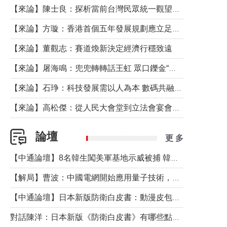
【來論】陳士良：探析當前台灣民眾統一觀望心態的深層成因
【來論】方璇：香港首個五年發展規劃應立足民生務實前行
【來論】董觀志：賽道煥新決定經濟行穩致遠
【來論】屠海鳴：兜兜轉轉話王虹 眾口鑠金“一邊倒”
【來論】石琤：科技發展需以人為本 數碼共融不應讓長者放棄傳統生活方式
【來論】高松傑：從人民大會堂到立法會宴會廳——香港管治新範式的完整拼圖
論壇
更 多
【中通論壇】8名韓生闖美軍基地示威被捕 韓國年輕人反美情緒從何而來？
【解局】曹波：中國電網開始應用量子技術，以後會不再停電嗎？
【中通論壇】日本新版防衛白皮書：動漫皮包藏不住軍國野心
對話陳洋：日本新版《防衛白皮書》有哪些點值得警惕？