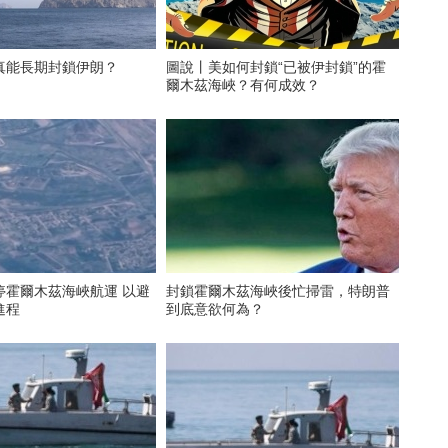
真能長期封鎖伊朗？
圖說丨美如何封鎖“已被伊封鎖”的霍
爾木茲海峽？有何成效？
停霍爾木茲海峽航運 以避
封鎖霍爾木茲海峽後忙掃雷，特朗普
進程
到底意欲何為？