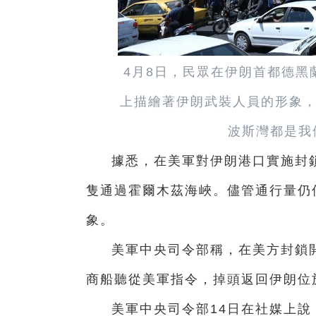
4月8日，民眾在伊朗首都德黑
上描繪著伊朗武裝人員的形象，
波斯灣都是我
據悉，在美軍對伊朗港口實施封鎖
隻通過霍爾木茲海峽。儘管通行量仍
象。
美軍中央司令部稱，在美方封鎖開
商船聽從美軍指令，掉頭返回伊朗位
美軍中央司令部14日在社媒上說