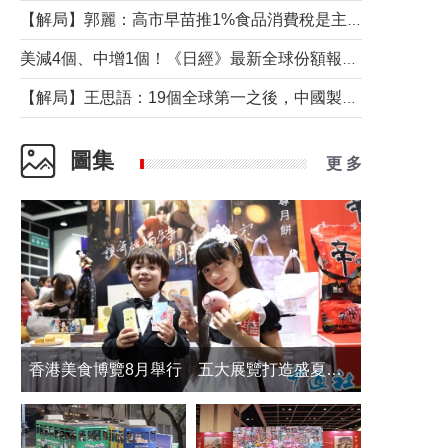
【解局】郭麗：高市早苗推1%食品消費稅是主動作為還是被迫“飲鴆止渴”
美減4個、中增1個！《日經》最新全球份額報告透露了什麼？
【解局】王思語：19個全球第一之後，中國製造還需跨過哪些關口？
圖集
更 多
香港美食博覽8月舉行 五大展覽打造盛夏嘉年華