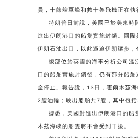
員，十餘艘軍艦和數十架飛機正在執
特朗普日前說，美國已於美東時間
進出伊朗港口的船隻實施封鎖。國際
伊朗石油出口，以此逼迫伊朗讓步，
總部位於英國的海事分析公司溫
口的船舶實施封鎖後，仍有部分船舶
全停止。報告說，13日，霍爾木茲海
2艘油輪；駛出船舶共7艘，其中包括
據悉，美國對進出伊朗港口的船
木茲海峽的船隻將不會受到干擾。