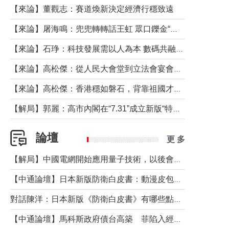
【來論】董觀志：賽道煥新決定經濟行穩致遠
【來論】屠海鳴：兜兜轉轉話王虹 眾口鑠金“一邊倒”
【來論】石琤：科技發展需以人為本 數碼共融不應讓長者放棄傳統生活方式
【來論】高松傑：從人民大會堂到立法會宴會廳——香港管治新範式的完整拼圖
【來論】高松傑：香港穩如磐石，背靠祖國才是真正的“終極護城河”
【解局】郭麗：高市內閣在“7.31”成立新版“特高課”意欲何為？
論壇
更 多
【解局】中國電網開始應用量子技術，以後會不再停電嗎？
【中通論壇】日本新版防衛白皮書：動漫皮包藏不住軍國野心
對話陳洋：日本新版《防衛白皮書》有哪些點值得警惕？
【中通論壇】馬科斯政府債台高築 菲陷入經濟困境與南海對抗惡循環？