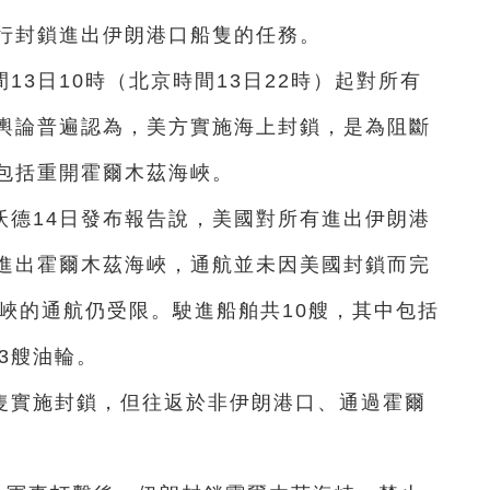
行封鎖進出伊朗港口船隻的任務。
13日10時（北京時間13日22時）起對所有
輿論普遍認為，美方實施海上封鎖，是為阻斷
包括重開霍爾木茲海峽。
沃德14日發布報告說，美國對所有進出伊朗港
進出霍爾木茲海峽，通航並未因美國封鎖而完
峽的通航仍受限。駛進船舶共10艘，其中包括
3艘油輪。
隻實施封鎖，但往返於非伊朗港口、通過霍爾