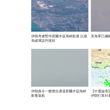
伊朗考慮暫停霍爾木茲海峽航運 以避
美海軍已攔
免破壞談判進程
伊朗責令一艘擅自通過霍爾木茲海峽
【中通論壇
船隻返航
伊朗打算封