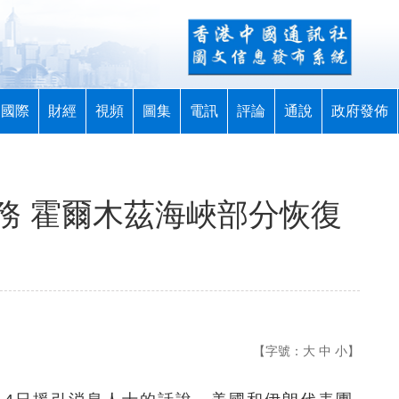
國際
財經
視頻
圖集
電訊
評論
通說
政府發佈
務 霍爾木茲海峽部分恢復
【字號：
大
中
小
】