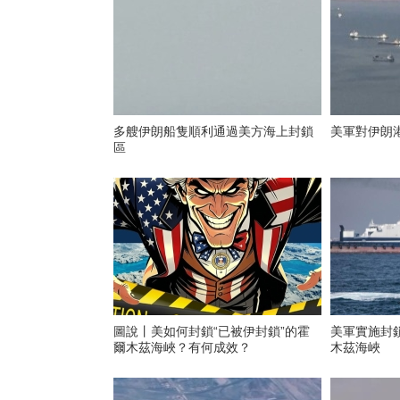
多艘伊朗船隻順利通過美方海上封鎖
美軍對伊朗
區
圖說丨美如何封鎖“已被伊封鎖”的霍
美軍實施封
爾木茲海峽？有何成效？
木茲海峽