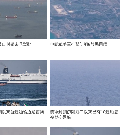
港口封鎖未見鬆動
伊朗稱美軍打擊伊朗6艘民用船
鎖以來首艘油輪通過霍爾
美軍封鎖伊朗港口以來已有10艘船隻
被勒令返航