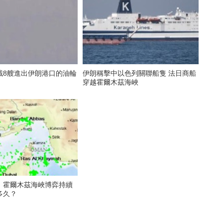
截8艘進出伊朗港口的油輪
伊朗稱擊中以色列關聯船隻 法日商船
穿越霍爾木茲海峽
】霍爾木茲海峽博弈持續
多久？