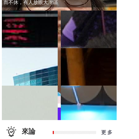
而不休，有人放眼大灣區
來論
更 多