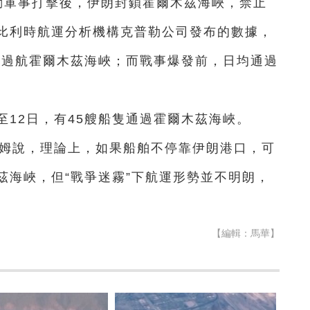
動軍事打擊後，伊朗封鎖霍爾木茲海峽，禁止
比利時航運分析機構克普勒公司發布的數據，
艘船隻過航霍爾木茲海峽；而戰事爆發前，日均通過
至12日，有45艘船隻通過霍爾木茲海峽。
諾姆說，理論上，如果船舶不停靠伊朗港口，可
茲海峽，但“戰爭迷霧”下航運形勢並不明朗，
【編輯：馬華】