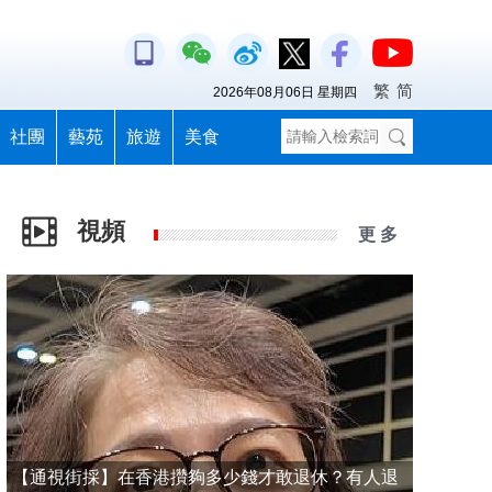
繁
简
2026年08月06日 星期四
社團
藝苑
旅遊
美食
視頻
更 多
【通視街採】在香港攢夠多少錢才敢退休？有人退