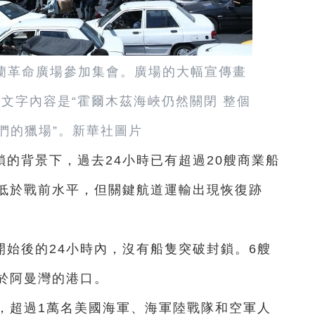
蘭革命廣場參加集會。廣場的大幅宣傳畫
文字內容是“霍爾木茲海峽仍然關閉 整個
們的獵場”。新華社圖片
的背景下，過去24小時已有超過20艘商業船
低於戰前水平，但關鍵航道運輸出現恢復跡
始後的24小時內，沒有船隻突破封鎖。6艘
於阿曼灣的港口。
，超過1萬名美國海軍、海軍陸戰隊和空軍人