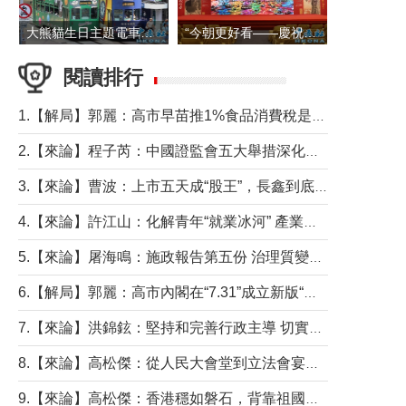
大熊貓生日主題電車在香港島行駛
“今朝更好看——慶祝中國共產黨成立105周年名家作品展”6日起舉行
閱讀排行
1.【解局】郭麗：高市早苗推1%食品消費稅是主動作為還是被迫“飲鴆止渴”
2.【來論】程子芮：中國證監會五大舉措深化內地香港資本市場合作
3.【來論】曹波：上市五天成“股王”，長鑫到底做對什麼了？
4.【來論】許江山：化解青年“就業冰河” 產業升級與過渡支援須雙軌並行
5.【來論】屠海鳴：施政報告第五份 治理質變脈絡清
6.【解局】郭麗：高市內閣在“7.31”成立新版“特高課”意欲何為？
7.【來論】洪錦鉉：堅持和完善行政主導 切實維護行政立法良性互動
8.【來論】高松傑：從人民大會堂到立法會宴會廳——香港管治新範式的完整拼圖
9.【來論】高松傑：香港穩如磐石，背靠祖國才是真正的“終極護城河”