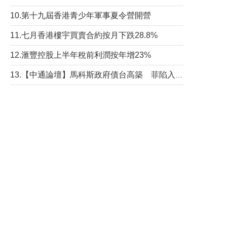
10.第十九屆香港青少年軍事夏令營開營
11.七月香港樓宇買賣合約按月下跌28.8%
12.滙豐控股上半年稅前利潤按年增23%
13.【中通論壇】馬科斯政府債台高築 菲陷入經濟困境與南海對抗惡循環？