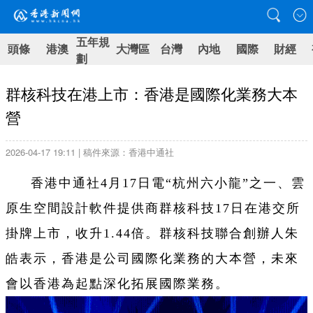
五年規
頭條
港澳
大灣區
台灣
內地
國際
財經
劃
群核科技在港上市：香港是國際化業務大本
營
2026-04-17 19:11 | 稿件來源：香港中通社
香港中通社4月17日電“杭州六小龍”之一、雲
原生空間設計軟件提供商群核科技17日在港交所
掛牌上市，收升1.44倍。群核科技聯合創辦人朱
皓表示，香港是公司國際化業務的大本營，未來
會以香港為起點深化拓展國際業務。