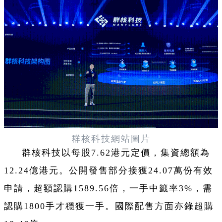
群核科技網站圖片
群核科技以每股7.62港元定價，集資總額為
12.24億港元。公開發售部分接獲24.07萬份有效
申請，超額認購1589.56倍，一手中籤率3%，需
認購1800手才穩獲一手。國際配售方面亦錄超購