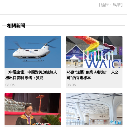
【編輯：馬華】
相關新聞
（中通論壇）中國對美加強無人
45歲“逆襲”創業 AI賦能“一人公
機出口管制 學者：貿易
司”的香港樣本
08-06
08-06