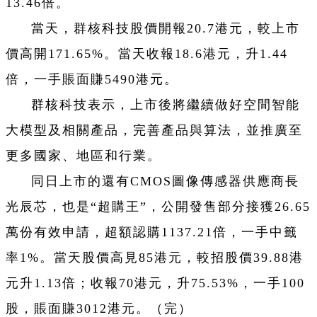
13.46倍。
當天，群核科技股價開報20.7港元，較上市
價高開171.65%。當天收報18.6港元，升1.44
倍，一手賬面賺5490港元。
群核科技表示，上市後將繼續做好空間智能
大模型及相關產品，完善產品與算法，並推廣至
更多國家、地區和行業。
同日上市的還有CMOS圖像傳感器供應商長
光辰芯，也是“超購王”，公開發售部分接獲26.65
萬份有效申請，超額認購1137.21倍，一手中籤
率1%。當天股價高見85港元，較招股價39.88港
元升1.13倍；收報70港元，升75.53%，一手100
股，賬面賺3012港元。（完）