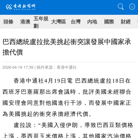
五年規
頭條
港澳
大灣區
台灣
內地
國際
財經
劃
巴西總統盧拉批美挑起衝突讓發展中國家承
擔代價
2026-04-19 17:39 | 稿件來源：香港中通社
香港中通社4月19日電 巴西總統盧拉18日在
西班牙巴塞羅那出席會議時，批評美國未經聯合
國安理會同意對他國進行干涉，而發展中國家正
為美國挑起的衝突承擔經濟代價。
盧拉說：“美國入侵伊朗，導致巴西豆類價格
上漲，墨西哥玉米價格上漲，其他國家汽油價格