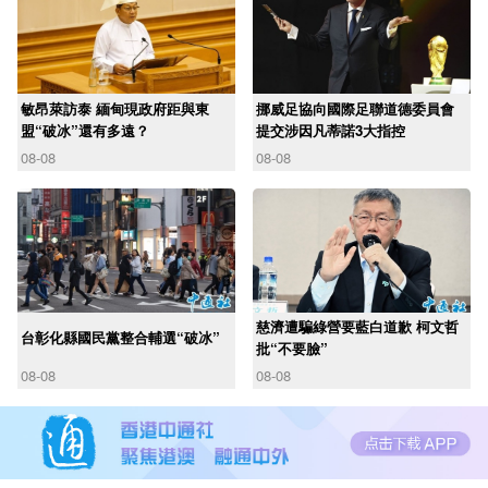
敏昂萊訪泰 緬甸現政府距與東
挪威足協向國際足聯道德委員會
盟“破冰”還有多遠？
提交涉因凡蒂諾3大指控
08-08
08-08
慈濟遭騙綠營要藍白道歉 柯文哲
台彰化縣國民黨整合輔選“破冰”
批“不要臉”
08-08
08-08