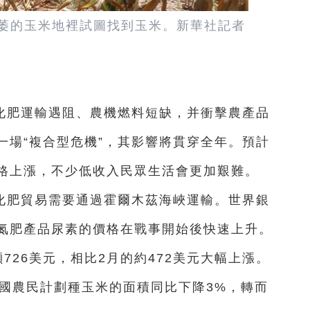
萎的玉米地裡試圖找到玉米。新華社記者
化肥運輸遇阻、農機燃料短缺，并衝擊農產品
一場“複合型危機”，其影響將貫穿全年。預計
格上漲，不少低收入民眾生活會更加艱難。
化肥貿易需要通過霍爾木茲海峽運輸。世界銀
氮肥產品尿素的價格在戰事開始後快速上升。
726美元，相比2月的約472美元大幅上漲。
美國農民計劃種玉米的面積同比下降3%，轉而