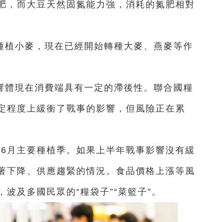
肥，而大豆天然固氮能力強，消耗的氮肥相對
種植小麥，現在已經開始轉種大麥、燕麥等作
。
響體現在消費端具有一定的滯後性。聯合國糧
定程度上緩衝了戰事的影響，但風險正在累
至6月主要種植季。如果上半年戰事影響沒有緩
著下降、供應趨緊的情況。食品價格上漲等風
波及多國民眾的“糧袋子”“菜籃子”。