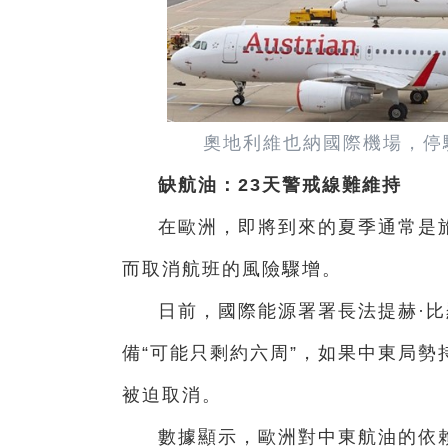
奧地利維也納國際機場，停
缺航油：23天警戒線難維持
在歐洲，即將到來的夏季通常是
而取消航班的風險驟增。
日前，國際能源署署長法提赫·
備“可能只剩約六周”，如果中東局勢
被迫取消。
數據顯示，歐洲對中東航油的依