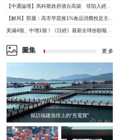
【中通論壇】馬科斯政府債台高築 菲陷入經濟困境與南海對抗惡循環？
【解局】郭麗：高市早苗推1%食品消費稅是主動作為還是被迫“飲鴆止渴”
美減4個、中增1個！《日經》最新全球份額報告透露了什麼？
圖集
更 多
探訪福建漁排上的“充電寶”