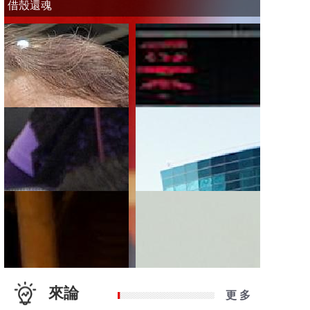
借殼還魂
來論
更 多