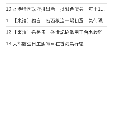
10.香港特區政府推出新一批銀色債券 每手1萬元保底息4.25厘
11.【來論】錢言：密西根這一場初選，為何戳中了兩黨最痛的神經？
12.【來論】岳長庚：香港記協濫用工會名義難逃法律制裁
13.大熊貓生日主題電車在香港島行駛