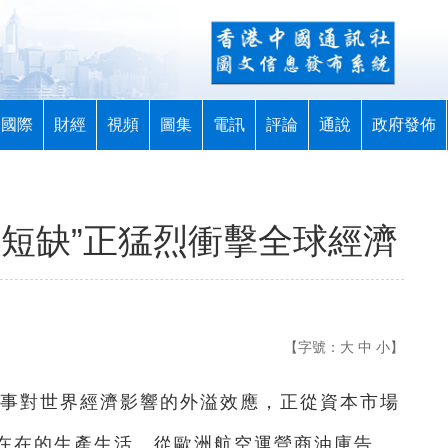
國際
財經
視頻
圖集
電訊
評論
通說
政府發佈
大短缺”正猛烈衝擊全球經濟
【字號：
大
中
小
】
戰事對世界經濟影響的外溢效應，正從資本市場
在在的生產生活。從歐洲航空運營商油庫告