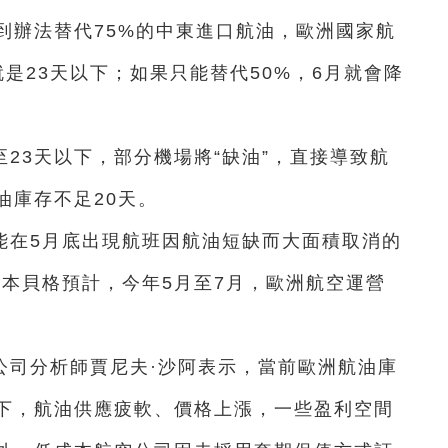
到辦法替代75%的中東進口航油，歐洲國家航
是23天以下；如果只能替代50%，6月就會降
23天以下，部分機場將“缺油”，直接導致航
油庫存不足20天。
能在5月底出現航班因航油短缺而大面積取消的
布本貝格預計，今年5月至7月，歐洲航空運營
公司分析師賈尼夫·沙阿表示，當前歐洲航油庫
下，航油供應疲軟、價格上漲，一些盈利空間