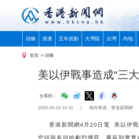
頭條
港澳
五年規劃
大灣區
台灣
內地
首頁
-> 頭條
美以伊戰事造成“三
分享到：
2026-04-20 10:32
|
稿件來源：香港新聞網
香港新聞網4月20日電 美以伊
空頭與多頭的劇烈博弈，蔓延到實實