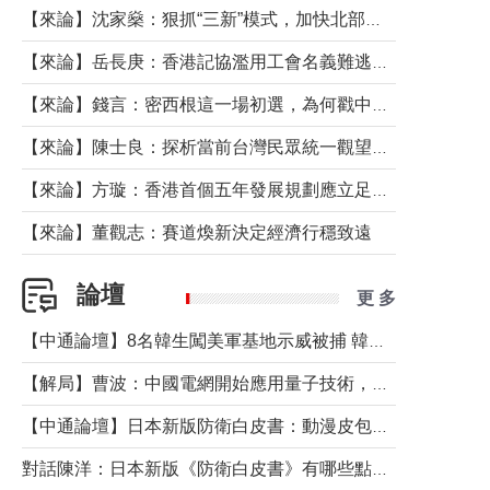
【來論】沈家燊：狠抓“三新”模式，加快北部都會區建設
【來論】岳長庚：香港記協濫用工會名義難逃法律制裁
【來論】錢言：密西根這一場初選，為何戳中了兩黨最痛的神經？
【來論】陳士良：探析當前台灣民眾統一觀望心態的深層成因
【來論】方璇：香港首個五年發展規劃應立足民生務實前行
【來論】董觀志：賽道煥新決定經濟行穩致遠
論壇
更 多
【中通論壇】8名韓生闖美軍基地示威被捕 韓國年輕人反美情緒從何而來？
【解局】曹波：中國電網開始應用量子技術，以後會不再停電嗎？
【中通論壇】日本新版防衛白皮書：動漫皮包藏不住軍國野心
對話陳洋：日本新版《防衛白皮書》有哪些點值得警惕？