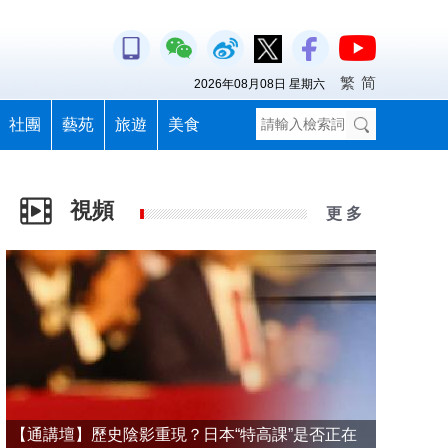
繁
简
2026年08月08日 星期六
社團
藝苑
旅遊
美食
視頻
更 多
【通講壇】歷史陰影重現？日本“特高課”是否正在