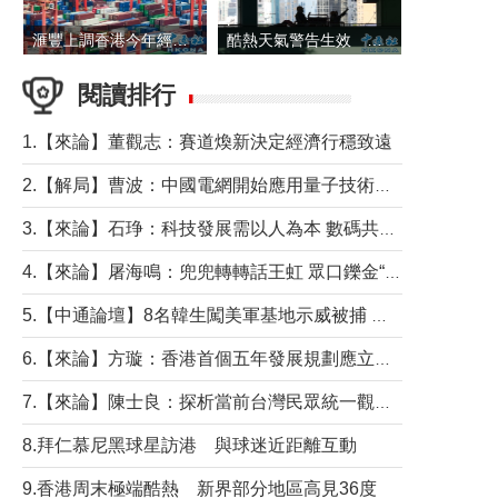
滙豐上調香港今年經濟增長預測至4.5%
酷熱天氣警告生效 本港高溫持續至下周
閱讀排行
1.【來論】董觀志：賽道煥新決定經濟行穩致遠
2.【解局】曹波：中國電網開始應用量子技術，以後會不再停電嗎？
3.【來論】石琤：科技發展需以人為本 數碼共融不應讓長者放棄傳統生活方式
4.【來論】屠海鳴：兜兜轉轉話王虹 眾口鑠金“一邊倒”
5.【中通論壇】8名韓生闖美軍基地示威被捕 韓國年輕人反美情緒從何而來？
6.【來論】方璇：香港首個五年發展規劃應立足民生務實前行
7.【來論】陳士良：探析當前台灣民眾統一觀望心態的深層成因
8.拜仁慕尼黑球星訪港 與球迷近距離互動
9.香港周末極端酷熱 新界部分地區高見36度