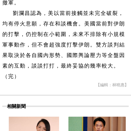
撤軍。
劉瀾昌認為，美以當前接觸並未完全破裂，
均有停火意願，存在和談機會。美國當前對伊朗
的打擊，仍控制在小範圍，未來不排除有小規模
軍事動作，但不會超強度打擊伊朗。雙方談判結
果取決於各自國內形勢、國際輿論壓力等全盤因
素的互動，談談打打，最終妥協的幾率較大。
（完）
【編輯：林曉惠】
相關新聞