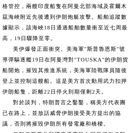
格管控，兩艘印度船隻在阿曼北部海域及霍爾木
茲海峽附近先後遭到伊朗炮艇攻擊。船舶追蹤數
據顯示，該海峽18日通過船舶數量衝至近七周最
高，19日驟降至零。
美伊爆發正面衝突。美海軍"斯普魯恩斯"號
導彈驅逐艦19日在阿曼灣對"TOUSKA"的伊朗貨
船開炮，摧毀其推進系統，美海軍陸戰隊員隨後
登上並控制這艘船。這是美方首次動用武力扣押
伊朗船隻，距離22日停火到期僅剩2天。
對於談判，特朗普言之鑿鑿，稱美方代表團
已在路上，並放話威脅伊朗接受美方提出的協
議，否則將摧毀伊朗所有發電廠和橋樑。