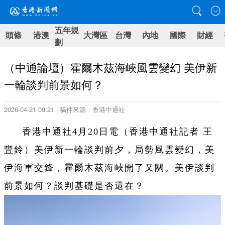
五年規
頭條
港澳
大灣區
台灣
內地
國際
財經
劃
（中通論壇）霍爾木茲海峽風雲變幻 美伊新
一輪談判前景如何？
2026-04-21 09:21 | 稿件來源：香港中通社
香港中通社4月20日電（
香港中通社記者 王
豐鈴
）
美伊新一輪談判前夕，局勢風雲變幻，美
伊海軍交鋒，霍爾木茲海峽開了又關。美伊談判
前景如何？談判基礎是否還在？