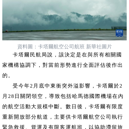
資料圖：卡塔爾航空公司航班 新華社圖片
卡塔爾民航局說，該決定是在與所有相關國
家機構協調下，對當前形勢進行全面評估後作出
的。
受今年2月底中東衝突外溢影響，卡塔爾於2
月28日關閉領空，導致包括哈馬德國際機場在內
的航空活動大規模中斷。數日後，卡塔爾有限度
重新開放部分航道，主要供卡塔爾航空公司執行
緊急救援、貨運及有限客運航班，以協助滯留旅