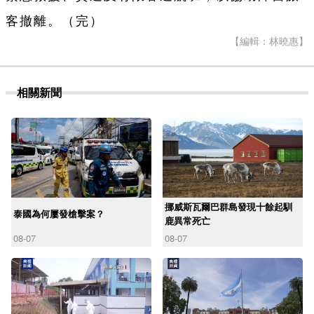
客撤離。（完）
【編輯：林曉惠】
相關新聞
挪威斯瓦爾巴群島發現十餘起馴
泰國為何屢發槍擊案？
鹿異常死亡
08-07
08-07