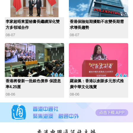
李家超晤東盟秘書長繼續深化雙
香港保險短期擾動不改變長期需
方多領域合作
求增長趨勢
08-07
08-07
香港將發新一批銀色債券 保證息
羅淑佩：香港以創新多元形式推
率4.25厘
廣中華文化瑰寶
08-06
08-06