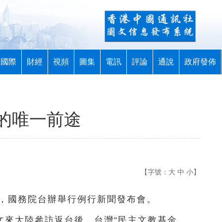
國際
財經
視頻
圖集
電訊
評論
通說
政府發佈
的唯一前途
【字號：
大
中
小
】
2日，國務院台辦舉行例行新聞發布會。
文來大陸參訪返台後，台灣“民主文教基金