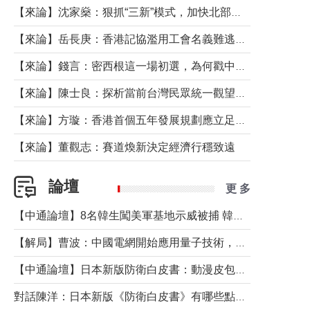
【來論】沈家燊：狠抓“三新”模式，加快北部都會區建設
【來論】岳長庚：香港記協濫用工會名義難逃法律制裁
【來論】錢言：密西根這一場初選，為何戳中了兩黨最痛的神經？
【來論】陳士良：探析當前台灣民眾統一觀望心態的深層成因
【來論】方璇：香港首個五年發展規劃應立足民生務實前行
【來論】董觀志：賽道煥新決定經濟行穩致遠
論壇
更 多
【中通論壇】8名韓生闖美軍基地示威被捕 韓國年輕人反美情緒從何而來？
【解局】曹波：中國電網開始應用量子技術，以後會不再停電嗎？
【中通論壇】日本新版防衛白皮書：動漫皮包藏不住軍國野心
對話陳洋：日本新版《防衛白皮書》有哪些點值得警惕？