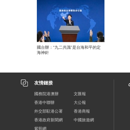
國台辦：“九二共識”是台海和平的定
海神針
友情鏈接
國務院港澳辦
文匯報
香港中聯辦
大公報
外交部駐港公署
香港商報
香港政府新聞網
中國旅遊網
紫荊網