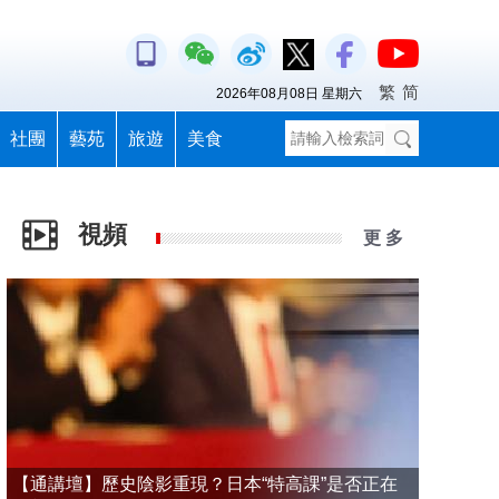
繁
简
2026年08月08日 星期六
社團
藝苑
旅遊
美食
視頻
更 多
【通講壇】歷史陰影重現？日本“特高課”是否正在