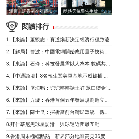
滙豐上調香港今年經濟增長預測至4.5%
酷熱天氣警告生效 本港高溫持續至下周
閱讀排行
1.【來論】董觀志：賽道煥新決定經濟行穩致遠
2.【解局】曹波：中國電網開始應用量子技術，以後會不再停電嗎？
3.【來論】石琤：科技發展需以人為本 數碼共融不應讓長者放棄傳統生活方式
4.【中通論壇】8名韓生闖美軍基地示威被捕 韓國年輕人反美情緒從何而來？
5.【來論】屠海鳴：兜兜轉轉話王虹 眾口鑠金“一邊倒”
6.【來論】方璇：香港首個五年發展規劃應立足民生務實前行
7.【來論】陳士良：探析當前台灣民眾統一觀望心態的深層成因
8.拜仁慕尼黑球星訪港 與球迷近距離互動
9.香港周末極端酷熱 新界部分地區高見36度