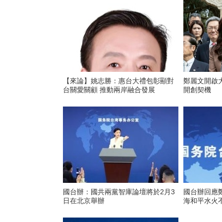
【來論】姚志勝：惠台大禮包彰顯對
鄭麗文開啟
台關愛關顧 推動兩岸融合發展
開創契機
國台辦：國共兩黨智庫論壇將於2月3
國台辦回應鄭
日在北京舉辦
海和平水火