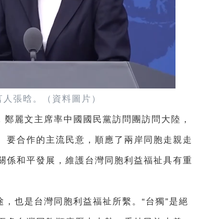
言人張晗。（資料圖片）
，鄭麗文主席率中國國民黨訪問團訪問大陸，
、要合作的主流民意，順應了兩岸同胞走親走
關係和平發展，維護台灣同胞利益福祉具有重
，也是台灣同胞利益福祉所繫。“台獨”是絕