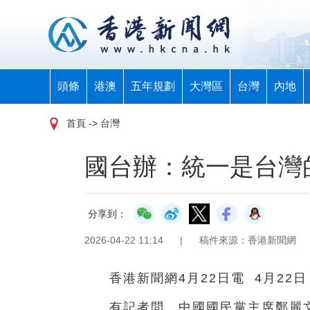
頭條
港澳
五年規劃
大灣區
台灣
內地
首頁
-> 台灣
國台辦：統一是台灣
分享到：
2026-04-22 11:14
|
稿件來源：香港新聞網
香港新聞網4月22日電 4月2
有記者問，中國國民黨主席鄭麗