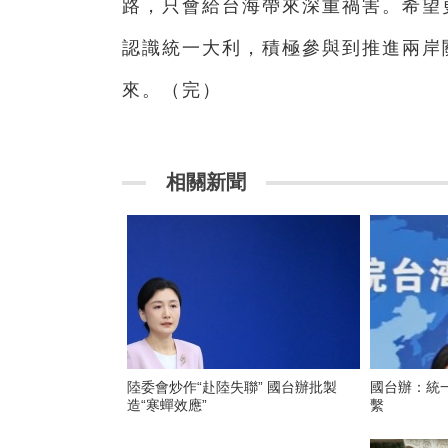
路，只會給台海帶來深重禍害。希望
認識統一大利，積極參與到推進兩岸
來。（完）
相關新聞
陸委會炒作“赴陸失聯” 國台辦批製
國台辦：統
造“寒蟬效應”
繫