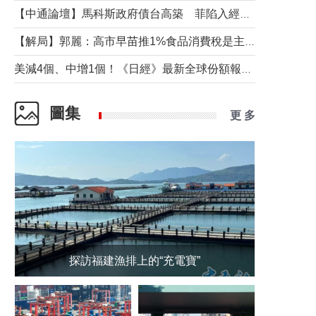
【中通論壇】馬科斯政府債台高築 菲陷入經濟困境與南海對抗惡循環？
【解局】郭麗：高市早苗推1%食品消費稅是主動作為還是被迫“飲鴆止渴”
美減4個、中增1個！《日經》最新全球份額報告透露了什麼？
圖集
更 多
探訪福建漁排上的“充電寶”