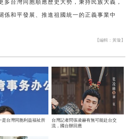
更多台灣同胞順應歷史大勢，秉持民族大義，
關係和平發展、推進祖國統一的正義事業中
【編輯：黃璇】
一是台灣同胞利益福祉所
台灣記者問張凌赫有無可能赴台交
流，國台辦回應