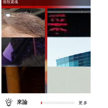
借殼還魂
來論
更 多