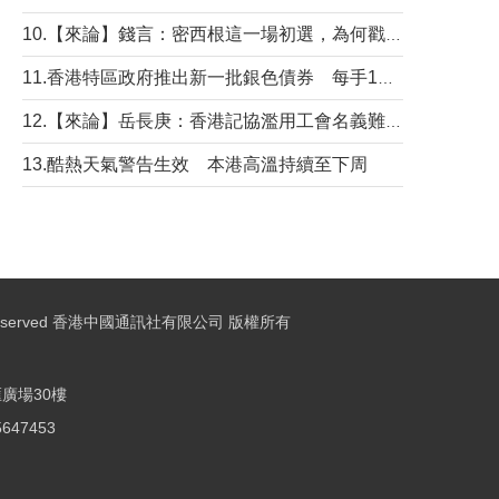
10.【來論】錢言：密西根這一場初選，為何戳中了兩黨最痛的神經？
11.香港特區政府推出新一批銀色債券 每手1萬元保底息4.25厘
12.【來論】岳長庚：香港記協濫用工會名義難逃法律制裁
13.酷熱天氣警告生效 本港高溫持續至下周
ights Reserved 香港中國通訊社有限公司 版權所有
廣場30樓
25647453