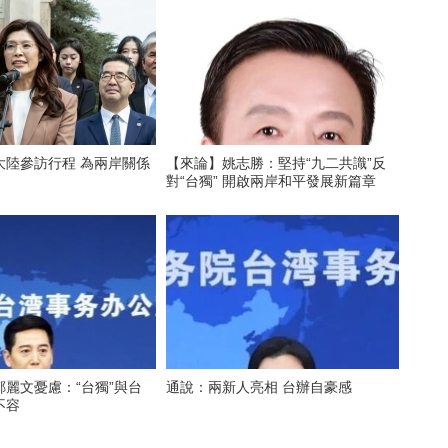
大陸參訪行程 為兩岸關係
【來論】姚志勝：堅持“九二共識”反
對“台獨” 開啟兩岸和平發展新篇章
麗文憂慮：“台獨”與台
通說：兩新人亮相 台辦自豪感
不容