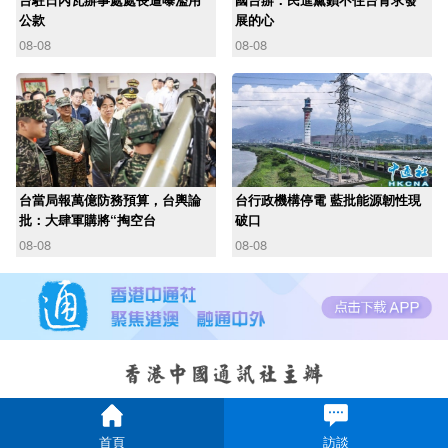
公款
展的心
08-08
08-08
台當局報萬億防務預算，台輿論
台行政機構停電 藍批能源韌性現
批：大肆軍購將“掏空台
破口
08-08
08-08
首頁
訪談