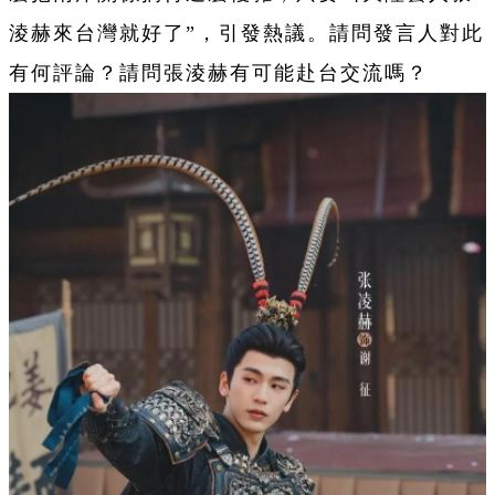
淩赫來台灣就好了”，引發熱議。請問發言人對此
有何評論？請問張淩赫有可能赴台交流嗎？