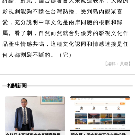
討論。
對此，國台辦發言人朱鳳蓮表示：大陸的
影視劇能夠不斷在台灣熱播、受到島內觀眾喜
愛，充分說明中華文化是兩岸同胞的根脈和歸
屬。看了劇，自然而然就會對優秀的影視文化作
品產生情感共鳴，這種文化認同和情感連接是任
何人都割裂不斷的。（完）
【編輯：黃璇】
相關新聞
台駐日內瓦辦事處處長遭曝濫用
國台辦：民進黨鎖不住台青求發