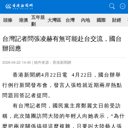
五年規
頭條
港澳
大灣區
台灣
內地
國際
財經
劃
台灣記者問張凌赫有無可能赴台交流，國台
辦回應
2026-04-22 14:45 | 稿件來源：香港新聞網
香港新聞網4月22日電 4月22日，國台辦舉
行例行新聞發布會，發言人張晗就近期兩岸熱點
問題回答記者提問。
有台灣記者問，國民黨主席鄭麗文日前受訪
稱，此次隨團訪問大陸的年輕人向她表示，“為什
麼把兩岸關係搞得這麼複雜，只要叫大陸藝人張