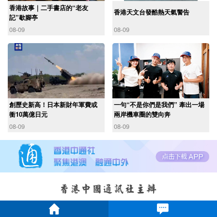
香港故事｜二手書店的“老友
香港天文台發酷熱天氣警告
記”歇腳亭
08-09
08-09
創歷史新高！日本新財年軍費或
一句“不是你們是我們” 牽出一場
衝10萬億日元
兩岸機車圈的雙向奔
08-09
08-09