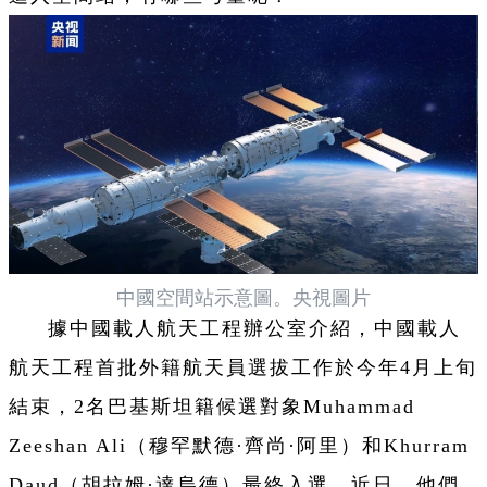
中國空間站示意圖。央視圖片
據中國載人航天工程辦公室介紹，中國載人
航天工程首批外籍航天員選拔工作於今年4月上旬
結束，2名巴基斯坦籍候選對象Muhammad
Zeeshan Ali（穆罕默德·齊尚·阿里）和Khurram
Daud（胡拉姆·達烏德）最終入選。近日，他們