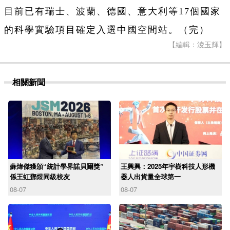
目前已有瑞士、波蘭、德國、意大利等17個國家
的科學實驗項目確定入選中國空間站。（完）
【編輯：淩玉輝】
相關新聞
蘇煒傑獲頒“統計學界諾貝爾獎”
王興興：2025年宇樹科技人形機
係王虹鄧煜同級校友
器人出貨量全球第一
08-07
08-07