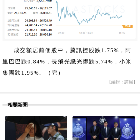
成交額居前個股中，騰訊控股跌1.75%，阿
里巴巴跌0.84%，長飛光纖光纜跌5.74%，小米
集團跌1.95%。（完）
【編輯：譚暢】
相關新聞