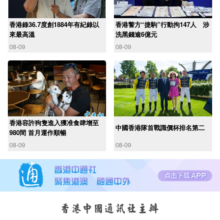
香港錄36.7度創1884年有紀錄以
香港警方“捷駒”行動拘147人 涉
來最高溫
洗黑錢逾6億元
08-09
08-09
香港容許狗隻進入獲准食肆增至
中國香港隊首戰識價杯排名第二
980間 首月運作順暢
08-09
08-09