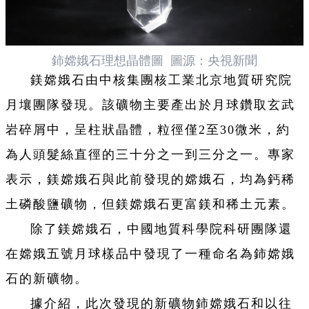
鈰嫦娥石理想晶體圖 圖源：央視新聞
鎂嫦娥石由中核集團核工業北京地質研究院
月壤團隊發現。該礦物主要產出於月球鑽取玄武
岩碎屑中，呈柱狀晶體，粒徑僅2至30微米，約
為人頭髮絲直徑的三十分之一到三分之一。專家
表示，鎂嫦娥石與此前發現的嫦娥石，均為鈣稀
土磷酸鹽礦物，但鎂嫦娥石更富鎂和稀土元素。
除了鎂嫦娥石，中國地質科學院科研團隊還
在嫦娥五號月球樣品中發現了一種命名為鈰嫦娥
石的新礦物。
據介紹，此次發現的新礦物鈰嫦娥石和以往