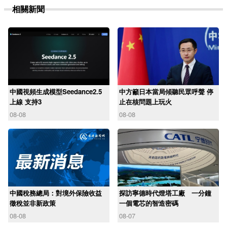
相關新聞
中國視頻生成模型Seedance2.5
中方籲日本當局傾聽民眾呼聲 停
上線 支持3
止在核問題上玩火
08-08
08-08
中國稅務總局：對境外保險收益
探訪寧德時代燈塔工廠 一分鐘
徵稅並非新政策
一個電芯的智造密碼
08-08
08-07