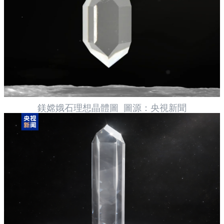
鎂嫦娥石理想晶體圖 圖源：央視新聞