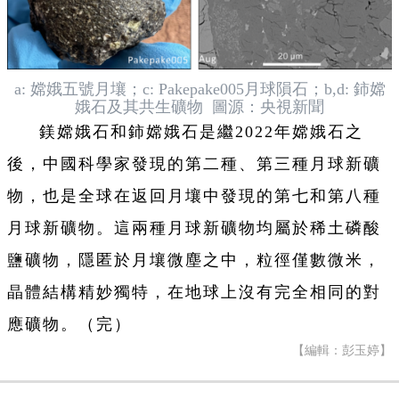
a: 嫦娥五號月壤；c: Pakepake005月球隕石；b,d: 鈰嫦
娥石及其共生礦物 圖源：央視新聞
鎂嫦娥石和鈰嫦娥石是繼2022年嫦娥石之
後，中國科學家發現的第二種、第三種月球新礦
物，也是全球在返回月壤中發現的第七和第八種
月球新礦物。這兩種月球新礦物均屬於稀土磷酸
鹽礦物，隱匿於月壤微塵之中，粒徑僅數微米，
晶體結構精妙獨特，在地球上沒有完全相同的對
應礦物。（完）
【編輯：彭玉婷】