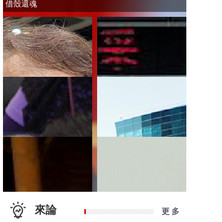
借殼還魂
來論
更 多