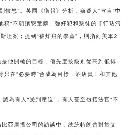
到憤怒”。英國《衛報》分析，嫌疑人“宣言”中
他稱“不願讓戀童癖、強奸犯和叛徒的罪行玷污
斯坦案；提到“被炸飛的學童”，則指向美軍2
員是他開槍的目標，優先度按級別從高到低排
等只在“必要時”會成為目標，酒店員工和其他
認為有人“受到壓迫”，有人甚至包括法官“不
倫比亞廣播公司的訪談中，總統特朗普對於艾