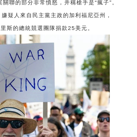
案關聯的部分非常憤怒，并稱槍手是“瘋子”。
，嫌疑人來自民主黨主政的加利福尼亞州，
哈里斯的總統競選團隊捐款25美元。