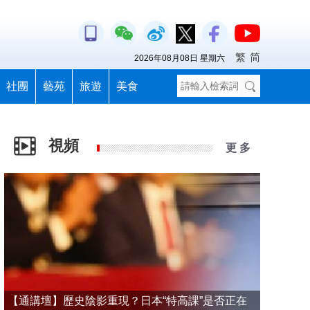
繁
简
2026年08月08日 星期六
社團
藝苑
旅遊
美食
視頻
更 多
【通講壇】歷史陰影重現？日本“特高課”是否正在