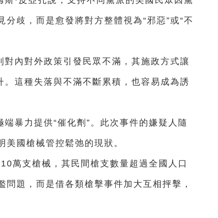
姆斯·皮亞扎說，支持不同黨派的美國民眾因黨
分歧，而是愈發將對方整體視為“邪惡”或“不
列對內對外政策引發民眾不滿，其施政方式讓
上升。這種失落與不滿不斷累積，也容易成為誘
端暴力提供“催化劑”。此次事件的嫌疑人隨
明美國槍械管控鬆弛的現狀。
1310萬支槍械，其民間槍支數量超過全國人口
濫問題，而是借各類槍擊事件加大互相抨擊，