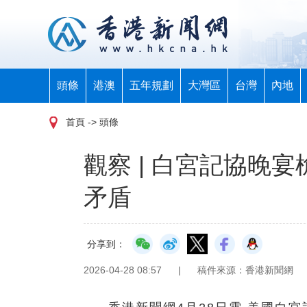
頭條
港澳
五年規劃
大灣區
台灣
內地
首頁
-> 頭條
觀察 | 白宮記協晚
矛盾
分享到：
2026-04-28 08:57
|
稿件來源：香港新聞網