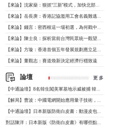
【來論】沈家燊：狠抓“三新”模式，加快北部都會區建設
【來論】岳長庚：香港記協濫用工會名義難逃法律制裁
【來論】錢言：密西根這一場初選，為何戳中了兩黨最痛的神經？
【來論】陳士良：探析當前台灣民眾統一觀望心態的深層成因
【來論】方璇：香港首個五年發展規劃應立足民生務實前行
【來論】董觀志：賽道煥新決定經濟行穩致遠
論壇
更 多
【中通論壇】8名韓生闖美軍基地示威被捕 韓國年輕人反美情緒從何而來？
【解局】曹波：中國電網開始應用量子技術，以後會不再停電嗎？
【中通論壇】日本新版防衛白皮書：動漫皮包藏不住軍國野心
對話陳洋：日本新版《防衛白皮書》有哪些點值得警惕？