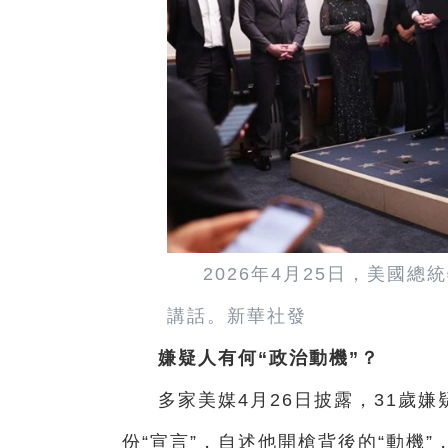
2026年4月25日，美國
講話。新華社發
嫌疑人有何“政治動機”？
多家美媒4月26日披露，31歲
份“宣言”，自述他開槍背後的“動機