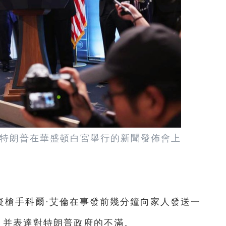
總統特朗普在華盛頓白宮舉行的新聞發佈會上
嫌疑槍手科爾·艾倫在事發前幾分鐘向家人發送一
”，并表達對特朗普政府的不滿。