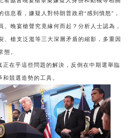
宮記者協會晚宴槍擊案嫌疑人身份和動機等相關
的信息看，嫌疑人對特朗普政府“感到憤怒”，
員。晚宴槍聲究竟緣何而起？分析人士認為，
裂、槍支泛濫等三大深層矛盾的縮影，多重因
常態。
真正在乎這些問題的解決，反倒在中期選舉臨
爭和競選造勢的工具。