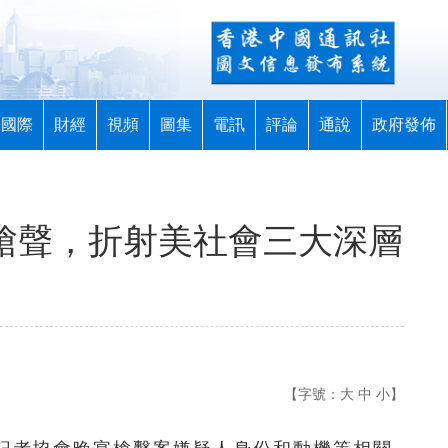
國際
財經
視頻
圖集
電訊
評論
通說
政府發佈
宴槍聲，折射美社會三大深層
【字號：
大
中
小
】