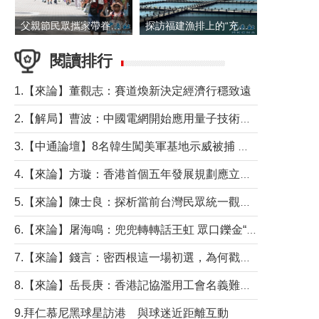
父親節民眾攜家帶眷出遊
探訪福建漁排上的“充電寶”
閱讀排行
1.【來論】董觀志：賽道煥新決定經濟行穩致遠
2.【解局】曹波：中國電網開始應用量子技術，以後會不再停電嗎？
3.【中通論壇】8名韓生闖美軍基地示威被捕 韓國年輕人反美情緒從何而來？
4.【來論】方璇：香港首個五年發展規劃應立足民生務實前行
5.【來論】陳士良：探析當前台灣民眾統一觀望心態的深層成因
6.【來論】屠海鳴：兜兜轉轉話王虹 眾口鑠金“一邊倒”
7.【來論】錢言：密西根這一場初選，為何戳中了兩黨最痛的神經？
8.【來論】岳長庚：香港記協濫用工會名義難逃法律制裁
9.拜仁慕尼黑球星訪港 與球迷近距離互動