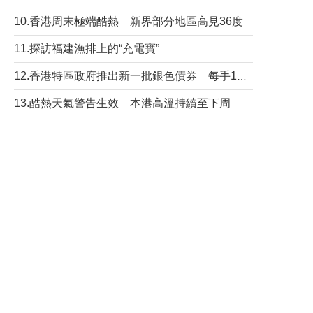
10.香港周末極端酷熱 新界部分地區高見36度
11.探訪福建漁排上的“充電寶”
12.香港特區政府推出新一批銀色債券 每手1萬元保底息4.25厘
13.酷熱天氣警告生效 本港高溫持續至下周