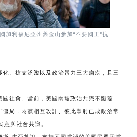
在美國加利福尼亞州舊金山參加“不要國王”抗
極化、槍支泛濫以及政治暴力三大痼疾，且三
美國社會。當前，美國兩黨政治共識不斷萎
線”僵局，兩黨相互攻訐、彼此掣肘已成政治常
民意與社會共識。