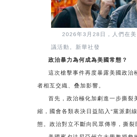
2026年3月28日，人們
議活動。新華社發
政治暴力為何成為美國常態？
這次槍擊事件再度暴露美國政治
者相互交織、叠加影響。
首先，政治極化加劇進一步撕裂
縮，國會各類表決日益陷入“黨派劃
態。政治對立不斷向民眾傳導，撕裂