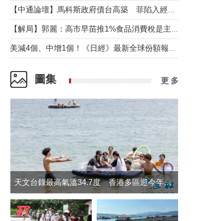
【中通論壇】馬科斯政府債台高築 菲陷入經濟困境與南海對抗惡循環？
【解局】郭麗：高市早苗推1%食品消費稅是主動作為還是被迫“飲鴆止渴”
美減4個、中增1個！《日經》最新全球份額報告透露了什麼？
圖集
更 多
天文台錄最高氣溫34.7度 香港多區迎今年最熱一天