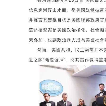
香港新聞網4月28日電 美國白
信息逐漸浮出水面。從美國媒體披露
并聲言其襲擊目標是美國聯邦政府官
這起槍擊案是美國政治極化、社會撕
素叠加，也讓政治暴力成為美國社會
然而，美國共和、民主兩黨并不
近之際“藉題發揮”，將其當作贏得黨