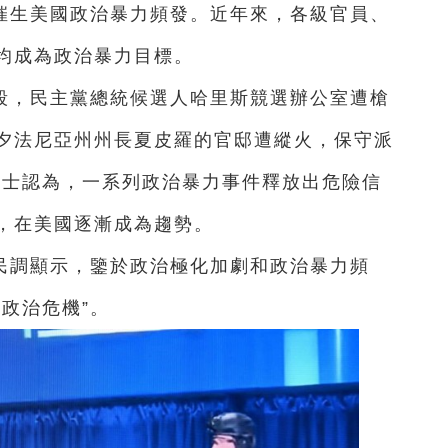
催生美國政治暴力頻發。近年來，各級官員、
均成為政治暴力目標。
殺，民主黨總統候選人哈里斯競選辦公室遭槍
夕法尼亞州州長夏皮羅的官邸遭縱火，保守派
人士認為，一系列政治暴力事件釋放出危險信
，在美國逐漸成為趨勢。
民調顯示，鑒於政治極化加劇和政治暴力頻
政治危機”。