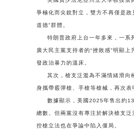
美國賓夕法尼亞州立大學教授詹
爭極化而尖銳對立，雙方不再僅是政見
道德”群體。
特朗普政府上台一年多來，一系
廣大民主黨支持者的“挫敗感”明顯
發政治暴力的溫床。
其次，槍支泛濫為不滿情緒滑向極
身攜帶霰彈槍、手槍等槍械，再次表
數據顯示，美國2025年售出約
總數。但兩黨沒有專注於解決槍支泛
控槍立法也在爭論中陷入僵局。