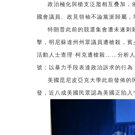
政治極化與槍支泛濫相互叠加，
國會議員、政見領袖不論黨派歸屬，
特朗普此前的競選集會遭未遂刺
擊，明尼蘇達州州眾議員遭槍殺，賓
活動人士查理·柯克遭槍殺……分析
號：以暴力手段表達政治訴求的行為
美國昆尼皮亞克大學此前發佈的
發，近八成美國民眾認為美國正陷入“