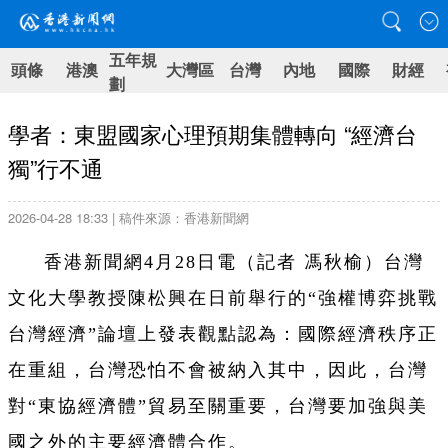
五年規
頭條
港澳
大灣區
台灣
內地
國際
財經
劃
學者：東盟國家心理預期集體轉向 “經濟台
獨”行不通
2026-04-28 18:33 | 稿件來源：香港新聞網
香港新聞網4月28日電（記者 馮秋榆）台灣
文化大學教授陳松興在日前舉行的“強權博弈挑戰
台灣經濟”論壇上發表觀點認為：國際經濟秩序正
在重組，台灣恐怕不會被納入其中，因此，台灣
對“東協經濟體”貿易至關重要，台灣要加強與美
國之外的主要經濟體合作。