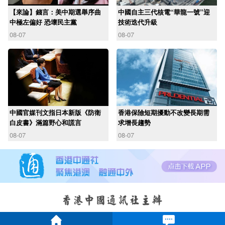
【來論】錢言：美中期選舉序曲
中國自主三代核電“華龍一號”迎
中極左偏好 恐壞民主黨
技術迭代升級
08-07
08-07
中國官媒刊文指日本新版《防衛
香港保險短期擾動不改變長期需
白皮書》滿篇野心和謊言
求增長趨勢
08-07
08-07