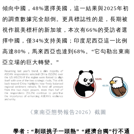
傾向中國，48%選擇美國，這一結果與2025年初
的調查數據完全顛倒。更具標誌性的是，長期被
視作親美標杆的新加坡，本次有66%的受訪者選
擇中國，僅34%支持美國；印度尼西亞這一比例
高達80%，馬來西亞也達到68%。“它勾勒出東南
亞立場的巨大轉變。”
《東南亞態勢報告2026》截圖
學者：“剃頭挑子一頭熱” “經濟台獨”行不通