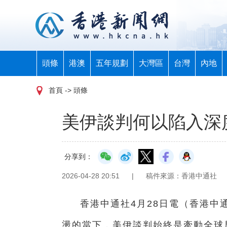
頭條
港澳
五年規劃
大灣區
台灣
內地
首頁
-> 頭條
美伊談判何以陷入深
分享到：
2026-04-28 20:51
|
稿件來源：香港中通社
香港中通社4月28日電（香港中
盪的當下，美伊談判始終是牽動全球