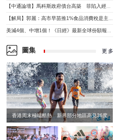
【中通論壇】馬科斯政府債台高築 菲陷入經濟困境與南海對抗惡循環？
【解局】郭麗：高市早苗推1%食品消費稅是主動作為還是被迫“飲鴆止渴”
美減4個、中增1個！《日經》最新全球份額報告透露了什麼？
圖集
更 多
香港周末極端酷熱 新界部分地區高見36度