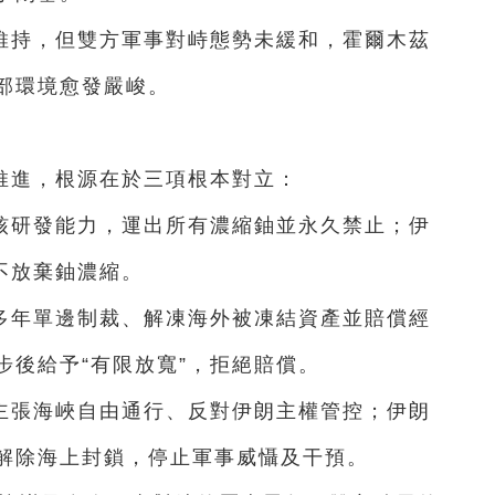
維持，但雙方軍事對峙態勢未緩和，霍爾木茲
部環境愈發嚴峻。
推進，根源在於三項根本對立：
核研發能力，運出所有濃縮鈾並永久禁止；伊
不放棄鈾濃縮。
多年單邊制裁、解凍海外被凍結資產並賠償經
步後給予“有限放寬”，拒絕賠償。
主張海峽自由通行、反對伊朗主權管控；伊朗
解除海上封鎖，停止軍事威懾及干預。