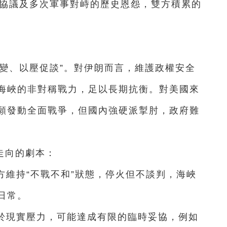
核協議及多次軍事對峙的歷史恩怨，雙方積累的
變、以壓促談”。對伊朗而言，維護政權安全
海峽的非對稱戰力，足以長期抗衡。對美國來
願發動全面戰爭，但國內強硬派掣肘，政府難
走向的劇本：
方維持“不戰不和”狀態，停火但不談判，海峽
日常。
基於現實壓力，可能達成有限的臨時妥協，例如