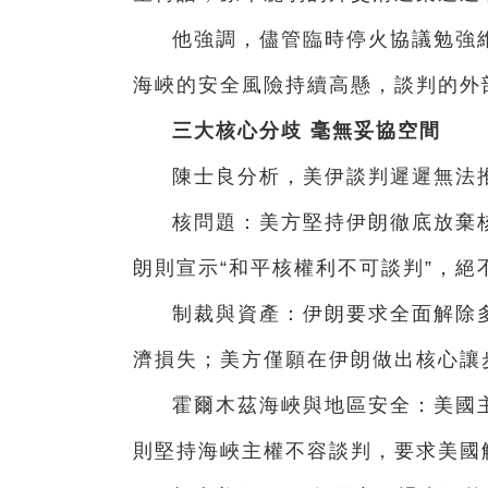
他強調，儘管臨時停火協議勉強
海峽的安全風險持續高懸，談判的外
三大核心分歧 毫無妥協空間
陳士良分析，美伊談判遲遲無法
核問題：美方堅持伊朗徹底放棄
朗則宣示“和平核權利不可談判”，絕
制裁與資產：伊朗要求全面解除
濟損失；美方僅願在伊朗做出核心讓
霍爾木茲海峽與地區安全：美國
則堅持海峽主權不容談判，要求美國