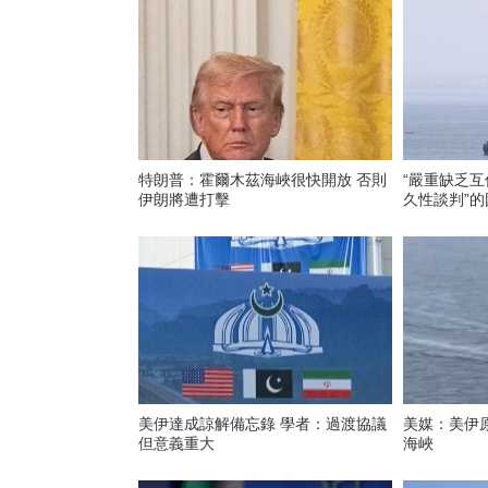
特朗普：霍爾木茲海峽很快開放 否則
“嚴重缺乏互
伊朗將遭打擊
久性談判”的
美伊達成諒解備忘錄 學者：過渡協議
美媒：美伊
但意義重大
海峽