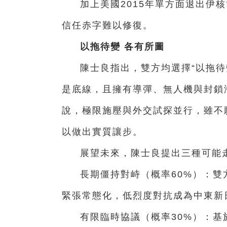
加上美國2015年單方面退出伊
信任赤字難以修復。
以拖待變 各有所圖
陳士良指出，雙方均選擇“以拖待
是底線，且擁有導彈、無人機與封鎖
說，極限施壓與外交試探並行，雖不
以做出實質讓步。
展望未來，陳士良提出三種可能
長期僵持對峙（概率60%）：雙
緊張常態化，低烈度對抗成為中東新
有限臨時協議（概率30%）：