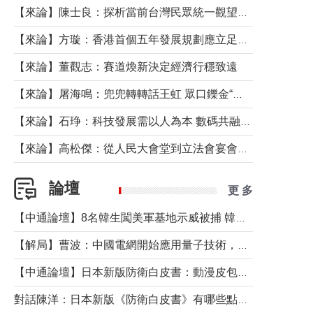
【來論】陳士良：探析當前台灣民眾統一觀望心態的深層成因
【來論】方璇：香港首個五年發展規劃應立足民生務實前行
【來論】董觀志：賽道煥新決定經濟行穩致遠
【來論】屠海鳴：兜兜轉轉話王虹 眾口鑠金“一邊倒”
【來論】石琤：科技發展需以人為本 數碼共融不應讓長者放棄傳統生活方式
【來論】高松傑：從人民大會堂到立法會宴會廳——香港管治新範式的完整拼圖
論壇
更 多
【中通論壇】8名韓生闖美軍基地示威被捕 韓國年輕人反美情緒從何而來？
【解局】曹波：中國電網開始應用量子技術，以後會不再停電嗎？
【中通論壇】日本新版防衛白皮書：動漫皮包藏不住軍國野心
對話陳洋：日本新版《防衛白皮書》有哪些點值得警惕？