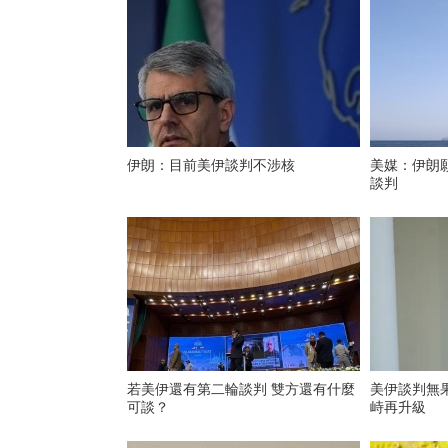
伊朗：目前美伊談判不涉核
美媒：伊朗
談判
若美伊還有第二輪談判 雙方還有什麼
美伊談判無
可談？
峙再升級