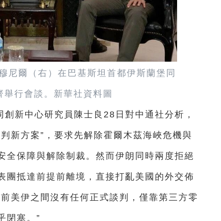
長穆尼爾（右）在巴基斯坦首都伊斯蘭堡同
齊舉行會談。新華社資料圖
同創新中心研究員陳士良28日對中通社分析，
談判新方案”，要求先解除霍爾木茲海峽危機與
安全保障與解除制裁。然而伊朗同時兩度拒絕
表團抵達前提前離境，直接打亂美國的外交佈
目前美伊之間沒有任何正式談判，僅靠第三方零
乎閉塞。”