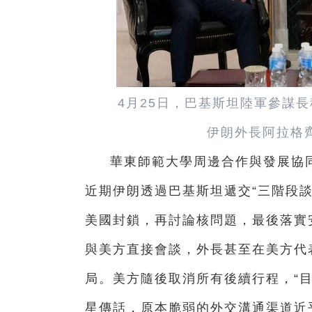
4月25日，巴基斯坦陸軍參謀
伊朗外長阿拉格
華東師範大學周邊合作與發展協
近期伊朗透過巴基斯坦遞交“三階段
美國封鎖，再討論核問題，最後落實
與美方直接會談，外長甚至在美方代
局。美方隨後取消所有後續行程，“
星傳話，原本脆弱的外交溝通渠道近