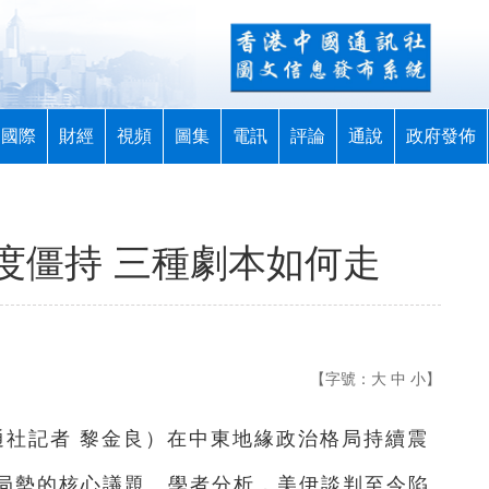
國際
財經
視頻
圖集
電訊
評論
通說
政府發佈
度僵持 三種劇本如何走
【字號：
大
中
小
】
通社記者 黎金良）在中東地緣政治格局持續震
局勢的核心議題。學者分析，美伊談判至今陷