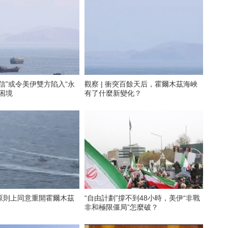
信”或令美伊雙方陷入“永
觀察 | 衝突百餘天后，霍爾木茲海峽
困境
有了什麼新變化？
原則上同意重開霍爾木茲
“自由計劃”撐不到48小時，美伊“非戰
非和極限僵局”怎麼破？