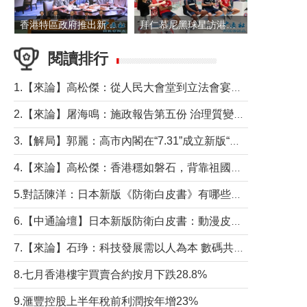
香港特區政府推出新一批銀色債券 每手1萬元保底息4.25厘
拜仁慕尼黑球星訪港 與球迷近距離互動
閱讀排行
1.【來論】高松傑：從人民大會堂到立法會宴會廳——香港管治新範式的完整拼圖
2.【來論】屠海鳴：施政報告第五份 治理質變脈絡清
3.【解局】郭麗：高市內閣在“7.31”成立新版“特高課”意欲何為？
4.【來論】高松傑：香港穩如磐石，背靠祖國才是真正的“終極護城河”
5.對話陳洋：日本新版《防衛白皮書》有哪些點值得警惕？
6.【中通論壇】日本新版防衛白皮書：動漫皮包藏不住軍國野心
7.【來論】石琤：科技發展需以人為本 數碼共融不應讓長者放棄傳統生活方式
8.七月香港樓宇買賣合約按月下跌28.8%
9.滙豐控股上半年稅前利潤按年增23%