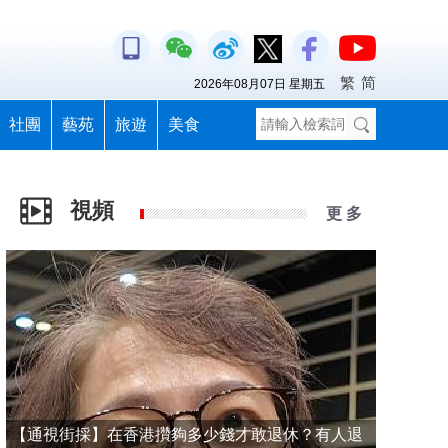
繁
简
2026年08月07日 星期五
社團
藝苑
旅遊
美食
視頻
更 多
【通視街採】在香港攢夠多少錢才敢退休？有人退