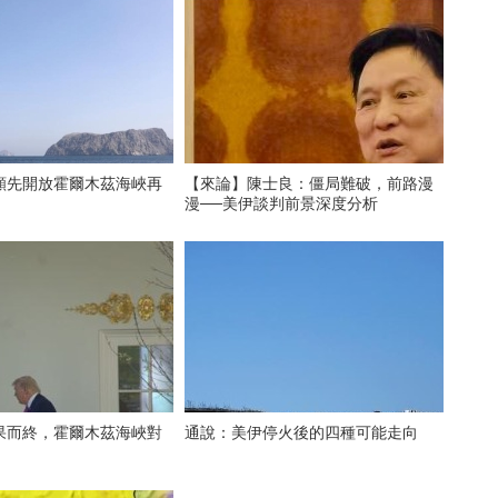
願先開放霍爾木茲海峽再
【來論】陳士良：僵局難破，前路漫
漫──美伊談判前景深度分析
果而終，霍爾木茲海峽對
通說：美伊停火後的四種可能走向