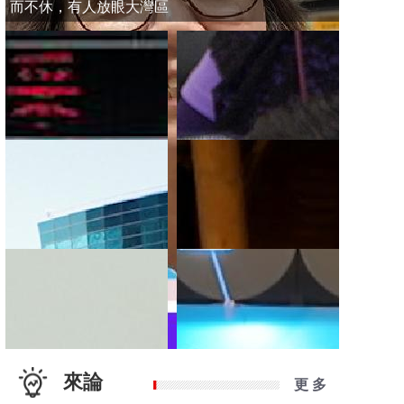
而不休，有人放眼大灣區
來論
更 多