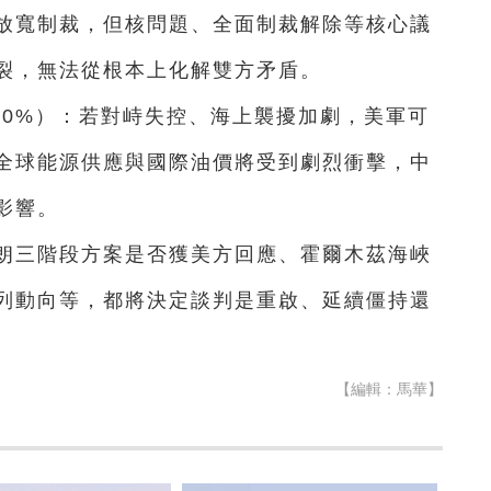
放寬制裁，但核問題、全面制裁解除等核心議
裂，無法從根本上化解雙方矛盾。
10%）：若對峙失控、海上襲擾加劇，美軍可
全球能源供應與國際油價將受到劇烈衝擊，中
影響。
伊朗三階段方案是否獲美方回應、霍爾木茲海峽
列動向等，都將決定談判是重啟、延續僵持還
【編輯：馬華】