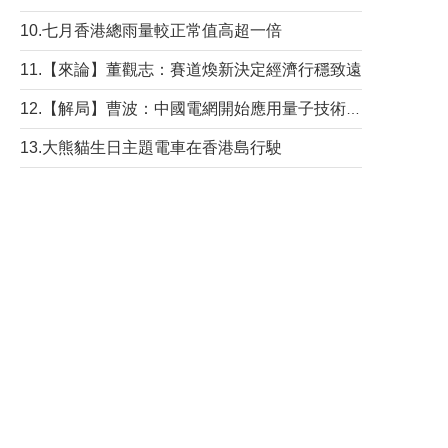
10.七月香港總雨量較正常值高超一倍
11.【來論】董觀志：賽道煥新決定經濟行穩致遠
12.【解局】曹波：中國電網開始應用量子技術，以後會不再停電嗎？
13.大熊貓生日主題電車在香港島行駛