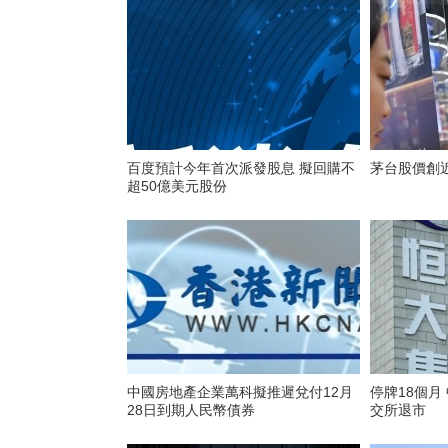
百度預計今年首次派發股息 擬回購不
茅台股價創
超50億美元股份
中國房地產企業萬科擬推遲兌付12月
停牌18個月
28日到期人民幣債券
交所退市