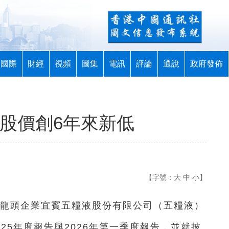
國際
財經
視頻
圖集
電訊
評論
通說
政府發佈
 股價創6年來新低
【字號：
大
中
小
】
酒龍頭企業宜賓五糧液股份有限公司（五糧液）
25年度報告與2026年第一季度報告，並就披