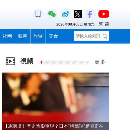
繁
简
2026年08月08日 星期六
社團
藝苑
旅遊
美食
視頻
更 多
【通講壇】歷史陰影重現？日本“特高課”是否正在