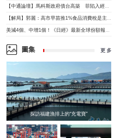
【中通論壇】馬科斯政府債台高築 菲陷入經濟困境與南海對抗惡循環？
【解局】郭麗：高市早苗推1%食品消費稅是主動作為還是被迫“飲鴆止渴”
美減4個、中增1個！《日經》最新全球份額報告透露了什麼？
圖集
更 多
探訪福建漁排上的“充電寶”