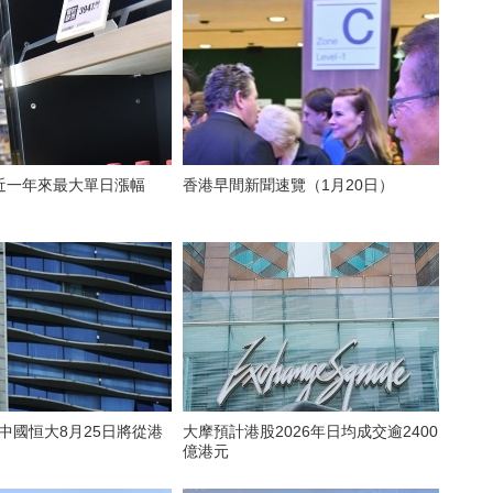
近一年來最大單日漲幅
香港早間新聞速覽（1月20日）
 中國恒大8月25日將從港
大摩預計港股2026年日均成交逾2400
億港元