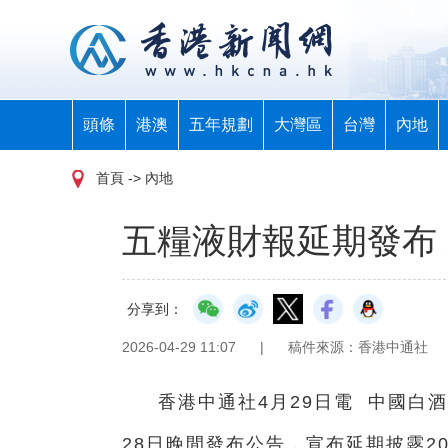
頭條
港澳
五年規劃
大灣區
台灣
內地
首頁
-> 內地
五糧液財報延期發布
分享到：
2026-04-29 11:07
|
稿件來源：香港中通社
香港中通社4月29日電 中國白
28日晚間發布公告，宣布延期披露20