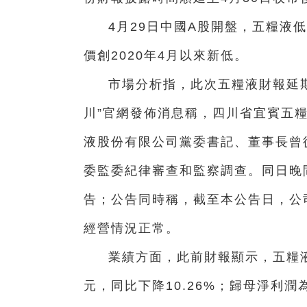
4月29日中國A股開盤，五糧液低
價創2020年4月以來新低。
市場分析指，此次五糧液財報延期
川”官網發佈消息稱，四川省宜賓五
液股份有限公司黨委書記、董事長曾
委監委紀律審查和監察調查。同日晚
告；公告同時稱，截至本公告日，公
經營情況正常。
業績方面，此前財報顯示，五糧液2
元，同比下降10.26%；歸母淨利潤為2