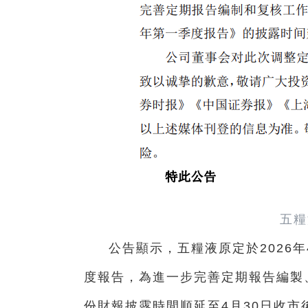
五糧
公告顯示，五糧液原定於2026年4
度報告，為進一步完善定期報告編製
份財報披露時間順延至4月30日收市