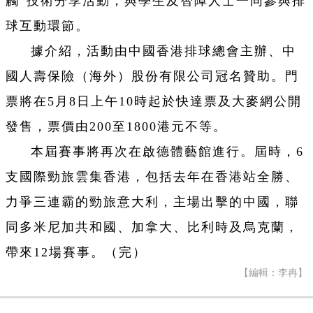
觸”技術分享活動，與學生及智障人士一同參與排
球互動環節。
據介紹，活動由中國香港排球總會主辦、中
國人壽保險（海外）股份有限公司冠名贊助。門
票將在5月8日上午10時起於快達票及大麥網公開
發售，票價由200至1800港元不等。
本屆賽事將再次在啟德體藝館進行。屆時，6
支國際勁旅雲集香港，包括去年在香港站全勝、
力爭三連霸的勁旅意大利，主場出擊的中國，聯
同多米尼加共和國、加拿大、比利時及烏克蘭，
帶來12場賽事。（完）
【編輯：李冉】