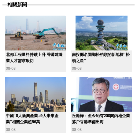
相關新聞
北都工程量料持續上升 香港建造
南投縣名間鄉松柏嶺的新地標“松
業人才需求殷切
嶺之星”
08-08
08-08
中國“8大新興產業+9大未來產
丘應樺：至今約有200間內地企業
業”相關企業超56萬
落戶香港準備出海
08-08
08-08