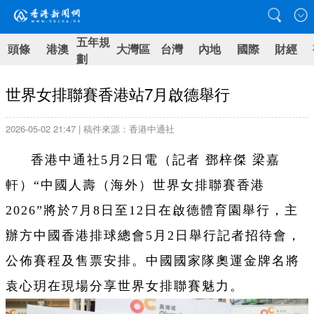
五年規
頭條
港澳
大灣區
台灣
內地
國際
財經
劃
世界女排聯賽香港站7月啟德舉行
2026-05-02 21:47 | 稿件來源：香港中通社
香港中通社5月2日電（記者 鄧梓傑 梁嘉
軒）“中國人壽（海外）世界女排聯賽香港
2026”將於7月8日至12日在啟德體育園舉行，主
辦方中國香港排球總會5月2日舉行記者招待會，
公佈賽程及售票安排。中國國家隊奧運金牌名將
袁心玥在現場分享世界女排聯賽魅力。