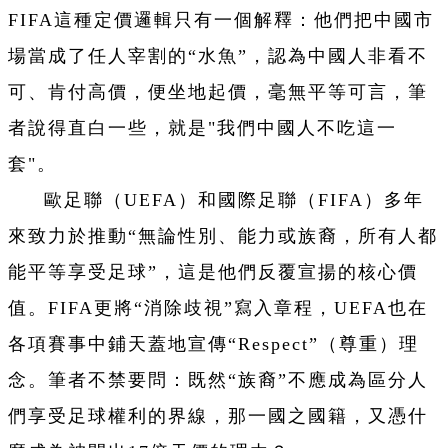
FIFA這種定價邏輯只有一個解釋：他們把中國市
場當成了任人宰割的“水魚”，認為中國人非看不
可、肯付高價，便坐地起價，毫無平等可言，筆
者說得直白一些，就是"我們中國人不吃這一
套"。
歐足聯（UEFA）和國際足聯（FIFA）多年
來致力於推動“無論性別、能力或族裔，所有人都
能平等享受足球”，這是他們反覆宣揚的核心價
值。FIFA更將“消除歧視”寫入章程，UEFA也在
各項賽事中鋪天蓋地宣傳“Respect”（尊重）理
念。筆者不禁要問：既然“族裔”不應成為區分人
們享受足球權利的界線，那一國之國籍，又憑什