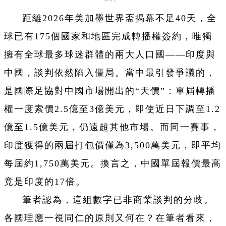
距離2026年美加墨世界盃揭幕不足40天，全
球已有175個國家和地區完成轉播權簽約，唯獨
擁有全球最多球迷群體的兩大人口國——印度與
中國，談判依然陷入僵局。當中最引發爭議的，
是國際足協對中國市場開出的“天價”：單屆轉播
權一度索價2.5億至3億美元，即使近日下調至1.2
億至1.5億美元，仍遠超其他市場。而同一賽事，
印度獲得的兩屆打包價僅為3,500萬美元，即平均
每屆約1,750萬美元。換言之，中國單屆報價最高
竟是印度的17倍。
筆者認為，這組數字已非商業談判的分歧。
各國理應一視同仁的原則又何在？在筆者看來，