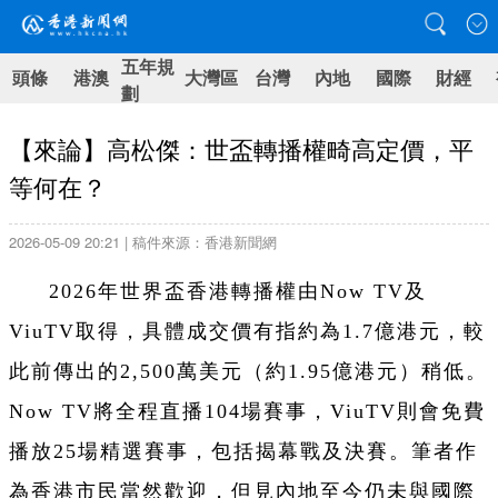
五年規
頭條
港澳
大灣區
台灣
內地
國際
財經
劃
【來論】高松傑：世盃轉播權畸高定價，平
等何在？
2026-05-09 20:21 | 稿件來源：香港新聞網
2026年世界盃香港轉播權由Now TV及
ViuTV取得，具體成交價有指約為1.7億港元，較
此前傳出的2,500萬美元（約1.95億港元）稍低。
Now TV將全程直播104場賽事，ViuTV則會免費
播放25場精選賽事，包括揭幕戰及決賽。筆者作
為香港市民當然歡迎，但見內地至今仍未與國際