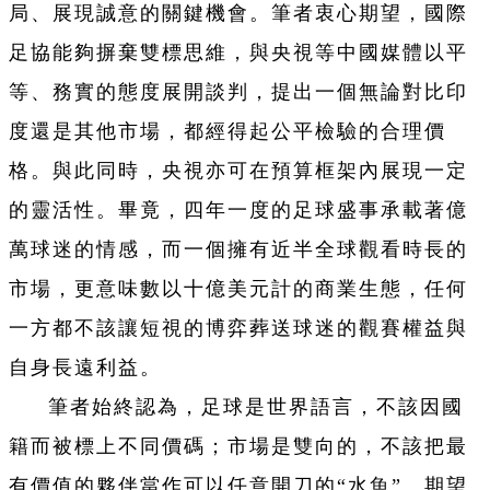
局、展現誠意的關鍵機會。筆者衷心期望，國際
足協能夠摒棄雙標思維，與央視等中國媒體以平
等、務實的態度展開談判，提出一個無論對比印
度還是其他市場，都經得起公平檢驗的合理價
格。與此同時，央視亦可在預算框架內展現一定
的靈活性。畢竟，四年一度的足球盛事承載著億
萬球迷的情感，而一個擁有近半全球觀看時長的
市場，更意味數以十億美元計的商業生態，任何
一方都不該讓短視的博弈葬送球迷的觀賽權益與
自身長遠利益。
筆者始終認為，足球是世界語言，不該因國
籍而被標上不同價碼；市場是雙向的，不該把最
有價值的夥伴當作可以任意開刀的“水魚”。期望