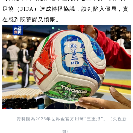
足協（FIFA）達成轉播協議，談判陷入僵局，實
在感到既荒謬又憤慨。
資料圖為2026年世界盃官方用球“三重浪”。（央視新
聞）