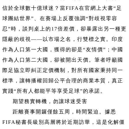
信於全球數十億球迷？當FIFA在官網上大書“足
球團結世界”、在賽場上反覆強調“對歧視零容
忍”時，談判桌上的17倍差價，卻暴露出另一種更
隱蔽的歧視——以市場之名，行雙標之實。印度
作為人口第一大國，獲得的卻是“友情價”；中國
作為人口第二大國，卻被開出天價。筆者呼籲國
際足協立即糾正定價機制，對所有國家秉持同一
標準，讓轉播權回歸公平合理的商業本質，真正
實踐“所有人都能平等享受足球”的承諾。
期望務實轉機，勿讓球迷受害
距離賽事開鑼僅餘五周，時間緊迫。據悉
FIFA秘書長級別高層將於近期訪華，這是化解僵