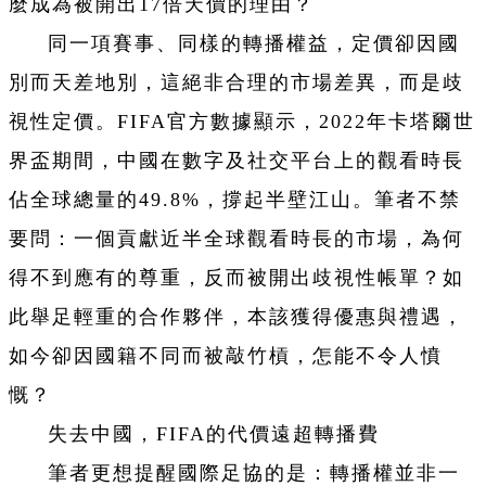
麼成為被開出17倍天價的理由？
同一項賽事、同樣的轉播權益，定價卻因國
別而天差地別，這絕非合理的市場差異，而是歧
視性定價。FIFA官方數據顯示，2022年卡塔爾世
界盃期間，中國在數字及社交平台上的觀看時長
佔全球總量的49.8%，撐起半壁江山。筆者不禁
要問：一個貢獻近半全球觀看時長的市場，為何
得不到應有的尊重，反而被開出歧視性帳單？如
此舉足輕重的合作夥伴，本該獲得優惠與禮遇，
如今卻因國籍不同而被敲竹槓，怎能不令人憤
慨？
失去中國，FIFA的代價遠超轉播費
筆者更想提醒國際足協的是：轉播權並非一