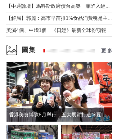
【中通論壇】馬科斯政府債台高築 菲陷入經濟困境與南海對抗惡循環？
【解局】郭麗：高市早苗推1%食品消費稅是主動作為還是被迫“飲鴆止渴”
美減4個、中增1個！《日經》最新全球份額報告透露了什麼？
圖集
更 多
香港美食博覽8月舉行 五大展覽打造盛夏嘉年華