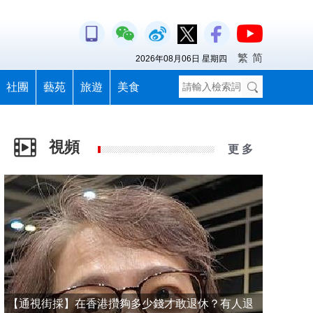
繁
简
2026年08月06日 星期四
社團
藝苑
旅遊
美食
視頻
更 多
【通視街採】在香港攢夠多少錢才敢退休？有人退