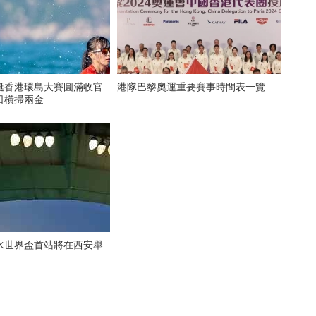
艇香港環島大賽圓滿收官
港隊巴黎奧運重要賽事時間表一覽
日橫掃兩金
水世界盃首站將在西安舉