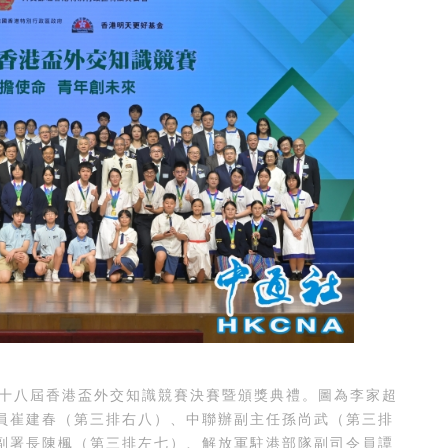
十八屆香港盃外交知識競賽決賽暨頒獎典禮。圖為李家超
員崔建春（第三排右八）、中聯辦副主任孫尚武（第三排
副署長陳楓（第三排左七）、解放軍駐港部隊副司令員譚