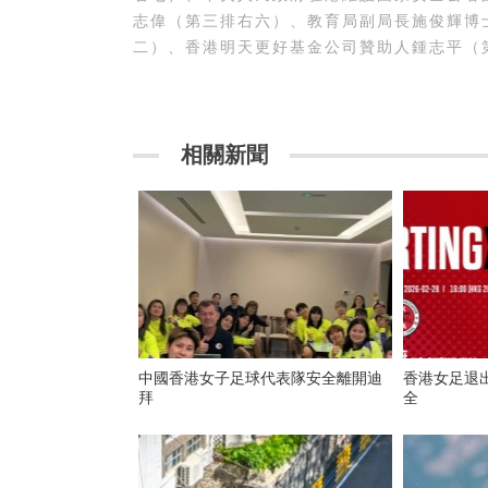
志偉（第三排右六）、教育局副局長施俊輝博
二）、香港明天更好基金公司贊助人鍾志平（
相關新聞
中國香港女子足球代表隊安全離開迪
香港女足退
拜
全