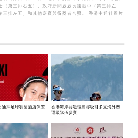
士（第三排右五）、政府新聞處處長謝振中（第三排左
第三排左五）和其他嘉賓與得獎者合照。 香港中通社圖片
出迪拜足球賽留酒店保安
香港海岸賽艇環島賽吸引多支海外奧
運級隊伍參賽