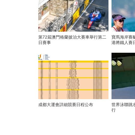
第72屆澳門格蘭披治大賽車舉行第二
寶馬海岸賽
日賽事
港將鐵人賽
成都大運會詳細競賽日程公布
世界泳聯跳
行