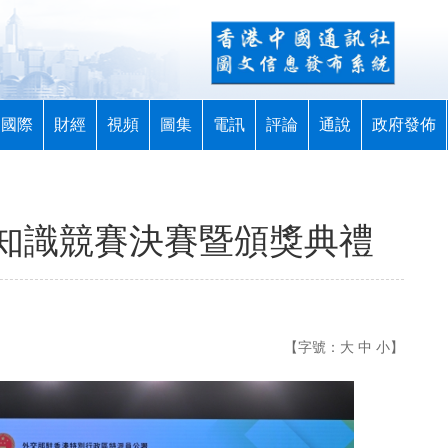
國際
財經
視頻
圖集
電訊
評論
通說
政府發佈
知識競賽決賽暨頒獎典禮
【字號：
大
中
小
】