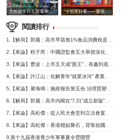
大熊貓生日主題電車在香港島行駛
“今朝更好看——慶祝中國共產黨成立105周年名家作品展”6日起舉行
閱讀排行
1.【解局】郭麗：高市早苗推1%食品消費稅是主動作為還是被迫“飲鴆止渴”
2.【來論】程子芮：中國證監會五大舉措深化內地香港資本市場合作
3.【來論】曹波：上市五天成“股王”，長鑫到底做對什麼了？
4.【來論】許江山：化解青年“就業冰河” 產業升級與過渡支援須雙軌並行
5.【來論】屠海鳴：施政報告第五份 治理質變脈絡清
6.【解局】郭麗：高市內閣在“7.31”成立新版“特高課”意欲何為？
7.【來論】高松傑：從人民大會堂到立法會宴會廳——香港管治新範式的完整拼圖
8.【來論】高松傑：香港穩如磐石，背靠祖國才是真正的“終極護城河”
9.第十九屆香港青少年軍事夏令營開營