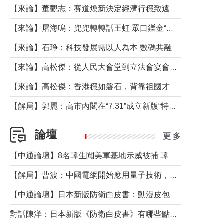
【來論】董觀志：賽道煥新決定經濟行穩致遠
【來論】屠海鳴：兜兜轉轉話王虹 眾口鑠金“一邊倒”
【來論】石琤：科技發展需以人為本 數碼共融不應讓長者放棄傳統生活方式
【來論】高松傑：從人民大會堂到立法會宴會廳——香港管治新範式的完整拼圖
【來論】高松傑：香港穩如磐石，背靠祖國才是真正的“終極護城河”
【解局】郭麗：高市內閣在“7.31”成立新版“特高課”意欲何為？
論壇
更 多
【中通論壇】8名韓生闖美軍基地示威被捕 韓國年輕人反美情緒從何而來？
【解局】曹波：中國電網開始應用量子技術，以後會不再停電嗎？
【中通論壇】日本新版防衛白皮書：動漫皮包藏不住軍國野心
對話陳洋：日本新版《防衛白皮書》有哪些點值得警惕？