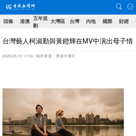
五年規
頭條
港澳
大灣區
台灣
內地
國際
財經
劃
台灣藝人柯淑勤與黃鐙輝在MV中演出母子情
2026-05-10 17:03 | 稿件來源：香港中通社