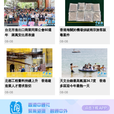
台北市進出口商業同業公會80週
香港海關於機場偵破兩宗旅客販
年 蔣萬安出席表揚
毒案件
08-08
08-08
北都工程量料持續上升 香港建
天文台錄最高氣溫34.7度 香港
造業人才需求殷切
多區迎今年最熱一天
08-08
08-08