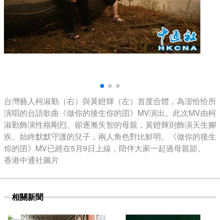
台灣藝人柯淑勤（右）與黃鐙輝（左）首度合體，為澎恰恰所
演唱的台語歌曲《做你的後生你的囝》MV演出。此次MV由柯
淑勤飾演性格剛烈、卻逐漸失智的母親，黃鐙輝則飾演天生腳
疾、始終默默守護的兒子，兩人角色對比鮮明。《做你的後生
你的囝》MV已經在5月9日上線，陪伴大家一起過母親節。
香港中通社圖片
相關新聞