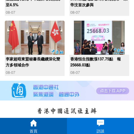
至4.5%
帝汶首次參與
08-07
08-07
李家超晤東盟秘書長繼續深化雙
香港恒生指數漲137.75點 報
方多領域合作
25668.03點
08-07
08-07
首頁
訪談