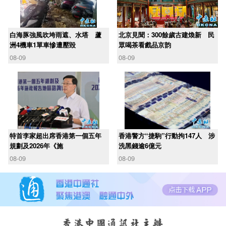
白海豚強風吹垮雨遮、水塔 蘆
北京見聞：300餘歲古建煥新 民
洲4機車1單車慘遭壓毀
眾喝茶看戲品京韵
08-09
08-09
​特首李家超出席香港第一個五年
香港警方“捷駒”行動拘147人 涉
規劃及2026年《施
洗黑錢逾6億元
08-09
08-09