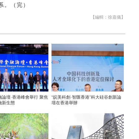
系。（完）
【編輯：徐嘉儀】
論壇·香港峰會舉行 聚焦
“皖美科創·智匯香港”科大硅谷創新論
融新生態
壇在香港舉辦