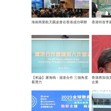
海南商業航天圓桌會在香港成功舉辦
香港特首李
【來論】屠海鳴：滬港合作 三個角度
香港將加強
看潛力
企業