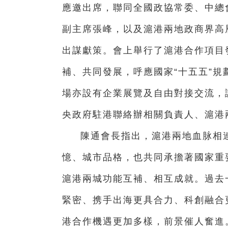
應邀出席，聯同全國政協常委、中總
副主席張峰，以及滬港兩地政商界高
出謀獻策。會上舉行了滬港合作項目
補、共同發展，呼應國家“十五五”
場亦設有企業展覽及自由對接交流，
央政府駐港聯絡辦相關負責人、滬港
陳通會長指出，滬港兩地血脉相
憶、城市品格，也共同承擔著國家重
滬港兩城功能互補、相互成就。過去
緊密、携手出海更具合力、科創融合
港合作機遇更加多樣，前景催人奮進