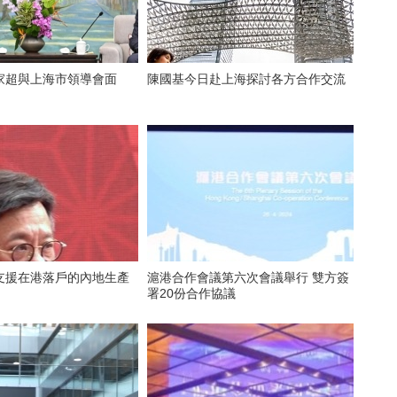
家超與上海市領導會面
陳國基今日赴上海探討各方合作交流
支援在港落戶的內地生產
滬港合作會議第六次會議舉行 雙方簽
署20份合作協議