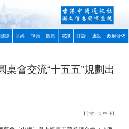
國際
財經
視頻
圖集
電訊
評論
通說
政府發佈
圓桌會交流“十五五”規劃出
【字號：
大
中
小
】