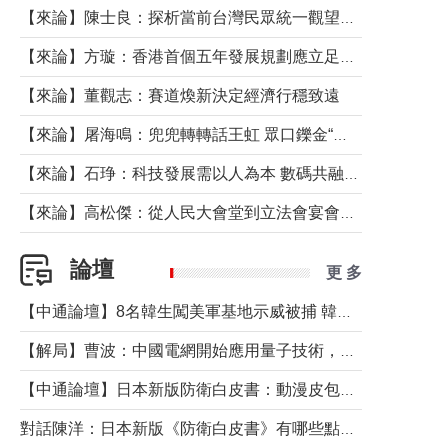
【來論】陳士良：探析當前台灣民眾統一觀望心態的深層成因
【來論】方璇：香港首個五年發展規劃應立足民生務實前行
【來論】董觀志：賽道煥新決定經濟行穩致遠
【來論】屠海鳴：兜兜轉轉話王虹 眾口鑠金“一邊倒”
【來論】石琤：科技發展需以人為本 數碼共融不應讓長者放棄傳統生活方式
【來論】高松傑：從人民大會堂到立法會宴會廳——香港管治新範式的完整拼圖
論壇
更 多
【中通論壇】8名韓生闖美軍基地示威被捕 韓國年輕人反美情緒從何而來？
【解局】曹波：中國電網開始應用量子技術，以後會不再停電嗎？
【中通論壇】日本新版防衛白皮書：動漫皮包藏不住軍國野心
對話陳洋：日本新版《防衛白皮書》有哪些點值得警惕？