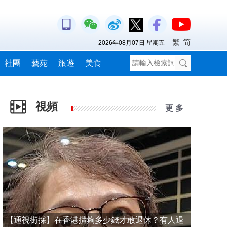
繁
简
2026年08月07日 星期五
社團
藝苑
旅遊
美食
視頻
更 多
【通視街採】在香港攢夠多少錢才敢退休？有人退