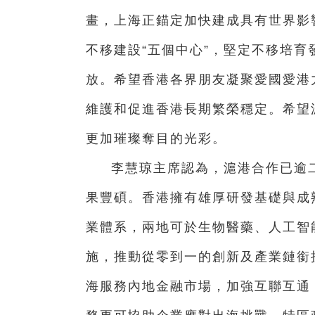
畫，上海正錨定加快建成具有世界影
不移建設“五個中心”，堅定不移培
放。希望香港各界朋友凝聚愛國愛港
維護和促進香港長期繁榮穩定。希望
更加璀璨奪目的光彩。
李慧琼主席認為，滬港合作已逾
果豐碩。香港擁有雄厚研發基礎與成
業體系，兩地可於生物醫藥、人工智
施，推動從零到一的創新及產業鏈銜
海服務內地金融市場，加強互聯互通