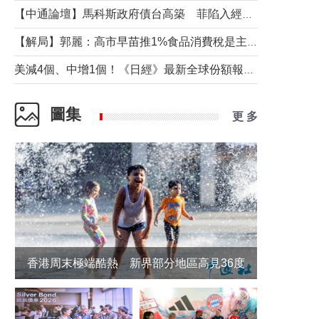
【中通論壇】馬科斯政府債台高築 菲陷入經濟困境與南海對抗惡循環？
【解局】郭麗：高市早苗推1%食品消費稅是主動作為還是被迫“飲鴆止渴”
美減4個、中增1個！《日經》最新全球份額報告透露了什麼？
圖集
更 多
香港周末極端酷熱 新界部分地區高見36度