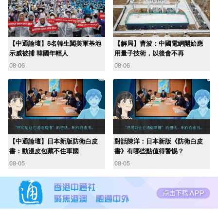
【中通論壇】8名韓生闖美軍基地
【解局】曹波：中國電網開始應
示威被捕 韓國年輕人
用量子技術，以後會不再
08-06
08-06
【中通論壇】日本新版防衛白皮
對話陳洋：日本新版《防衛白皮
書：動漫皮包藏不住軍國
書》有哪些點值得警惕？
08-05
08-05