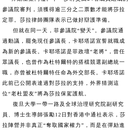
參議院審判，須獲得逾三分之二票數才能將莎拉
定罪。莎拉律師團隊表示已做好辯護準備。
但就在同一天，菲參議院“變天”。參議院通
過動議，罷免現任參議長，卡耶塔諾宣誓就職成
為新的參議長。卡耶塔諾是菲政壇“老將”，曾任
眾議長，也曾作為杜特爾特的搭檔競選副總統一
職，亦曾被杜特爾特任命為外交部長。卡耶塔諾
此前已公開表達過對莎拉的支持，外界猜測這
位“老杜盟友”將為莎拉保駕護航。
復旦大學一帶一路及全球治理研究院副研究
員、博士生導師張勵12日對香港中通社表示，莎
拉陣營并非真正“奪取國家權力”，而是在彈劾進