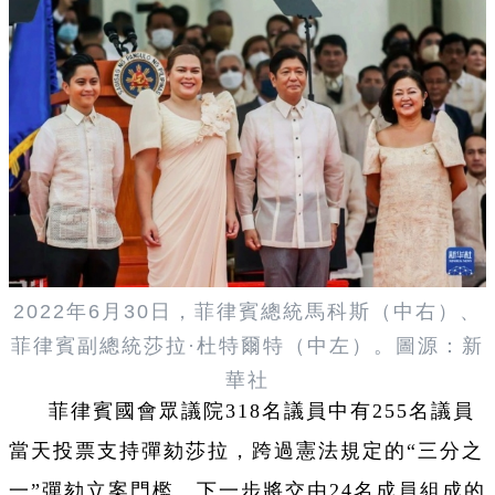
2022年6月30日，菲律賓總統馬科斯（中右）、
菲律賓
副總統
莎拉·杜特爾特（中左）
。圖源：新
華社
菲律賓國會眾議院318名議員中有255名議員
當天投票支持彈劾莎拉，跨過憲法規定的“三分之
一”彈劾立案門檻。下一步將交由24名成員組成的