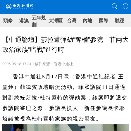
五年規
頭條
港澳
大灣區
台灣
內地
國際
財經
劃
【中通論壇】莎拉遭彈劾“奪權”參院 菲兩大
政治家族“暗戰”進行時
2026-05-12 17:31 | 稿件來源：香港中通社
香港中通社5月12日電（香港中通社記者 王
豐鈴）菲律賓政壇暗流湧動。菲眾議院11日通過
對副總統莎拉·杜特爾特的彈劾案，該案即將遞交
參議院審理之際，參議長換人，新任參議長卡耶
塔諾被視為杜特爾特家族的親密盟友。