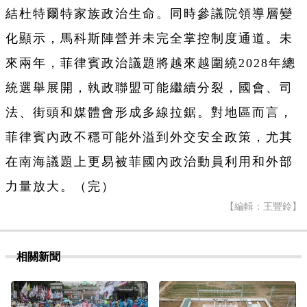
結杜特爾特家族政治生命。同時參議院領導層變
化顯示，馬科斯陣營并未完全掌控制度通道。未
來兩年，菲律賓政治議題將越來越圍繞2028年總
統選舉展開，執政聯盟可能繼續分裂，國會、司
法、街頭和媒體會形成多線拉鋸。對地區而言，
菲律賓內政不穩可能外溢到外交安全政策，尤其
在南海議題上更易被菲國內政治動員利用和外部
力量放大。（完）
【編輯：王豐鈴】
相關新聞