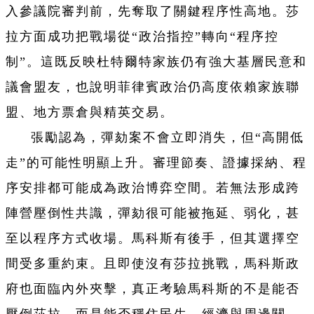
入參議院審判前，先奪取了關鍵程序性高地。莎
拉方面成功把戰場從“政治指控”轉向“程序控
制”。這既反映杜特爾特家族仍有強大基層民意和
議會盟友，也說明菲律賓政治仍高度依賴家族聯
盟、地方票倉與精英交易。
張勵認為，彈劾案不會立即消失，但“高開低
走”的可能性明顯上升。審理節奏、證據採納、程
序安排都可能成為政治博弈空間。若無法形成跨
陣營壓倒性共識，彈劾很可能被拖延、弱化，甚
至以程序方式收場。馬科斯有後手，但其選擇空
間受多重約束。且即使沒有莎拉挑戰，馬科斯政
府也面臨內外夾擊，真正考驗馬科斯的不是能否
壓倒莎拉，而是能否穩住民生、經濟與周邊關