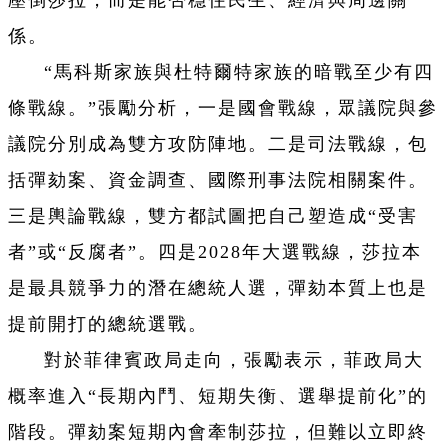
係。
“馬科斯家族與杜特爾特家族的暗戰至少有四
條戰線。”張勵分析，一是國會戰線，眾議院與參
議院分別成為雙方攻防陣地。二是司法戰線，包
括彈劾案、資金調查、國際刑事法院相關案件。
三是輿論戰線，雙方都試圖把自己塑造成“受害
者”或“反腐者”。四是2028年大選戰線，莎拉本
是最具競爭力的潛在總統人選，彈劾本質上也是
提前開打的總統選戰。
對於菲律賓政局走向，張勵表示，菲政局大
概率進入“長期內鬥、短期失衡、選舉提前化”的
階段。彈劾案短期內會牽制莎拉，但難以立即終