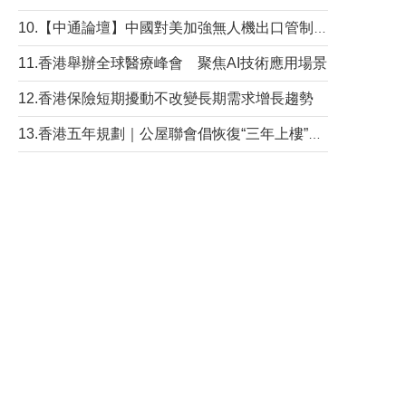
10.【中通論壇】中國對美加強無人機出口管制 學者：貿易與安全考量兼有
11.香港舉辦全球醫療峰會 聚焦AI技術應用場景
12.香港保險短期擾動不改變長期需求增長趨勢
13.香港五年規劃｜公屋聯會倡恢復“三年上樓”目標