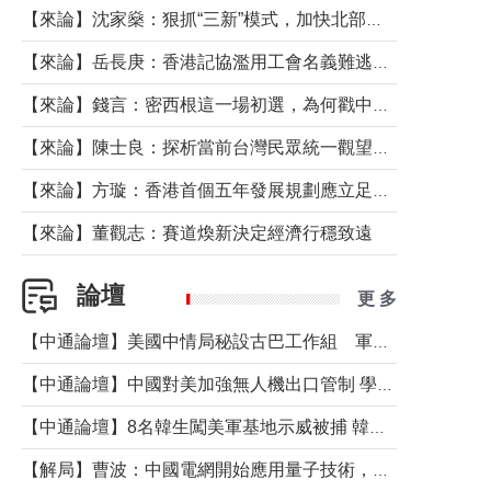
【來論】沈家燊：狠抓“三新”模式，加快北部都會區建設
【來論】岳長庚：香港記協濫用工會名義難逃法律制裁
【來論】錢言：密西根這一場初選，為何戳中了兩黨最痛的神經？
【來論】陳士良：探析當前台灣民眾統一觀望心態的深層成因
【來論】方璇：香港首個五年發展規劃應立足民生務實前行
【來論】董觀志：賽道煥新決定經濟行穩致遠
論壇
更 多
【中通論壇】美國中情局秘設古巴工作組 軍事行動箭在弦上？
【中通論壇】中國對美加強無人機出口管制 學者：貿易與安全考量兼有
【中通論壇】8名韓生闖美軍基地示威被捕 韓國年輕人反美情緒從何而來？
【解局】曹波：中國電網開始應用量子技術，以後會不再停電嗎？