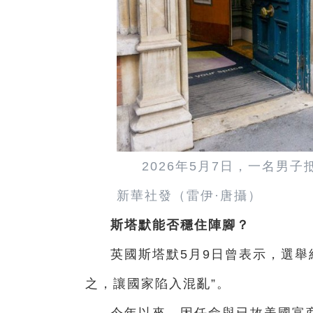
2026年5月7日，一名男
新華社發（雷伊·唐攝）
斯塔默能否穩住陣腳？
英國斯塔默5月9日曾表示，選舉結
之，讓國家陷入混亂”。