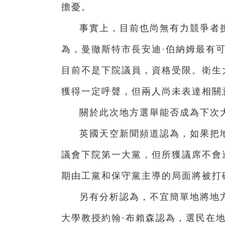
擔憂。
事實上，目前也尚無有力競爭者
為，曼徹斯特市長安迪·伯納姆最有
目前不是下院議員，資格受限。衛生
獲得一定呼聲，但兩人尚未表達相關
關於此次地方選舉能否成為下次大
英國天空新聞頻道認為，如果把
議會下院第一大黨，但所獲議席不會
期由工黨和保守黨主導的局面將被打
另有分析認為，不宜簡單地將地
大學教授約翰·布賴森認為，選民在