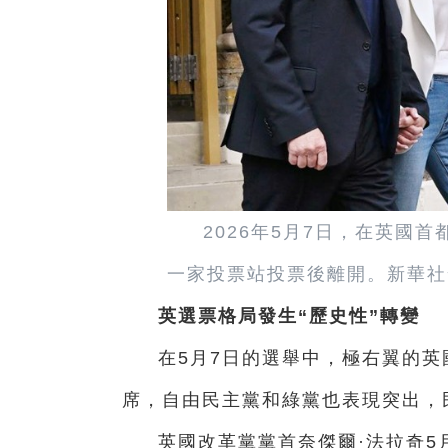
2026年5月7日，在英國
一家投票站投票後離開。新華社
英選票格局發生“歷史性”轉變
在5月7日的選舉中，極右翼的英
席，自由民主黨和綠黨也表現突出，
英國改革黨黨首奈傑爾·法拉奇5