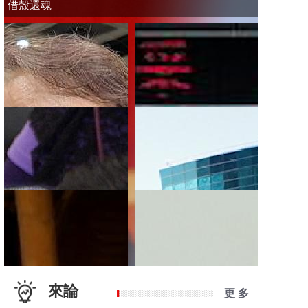
借殼還魂
來論
更 多