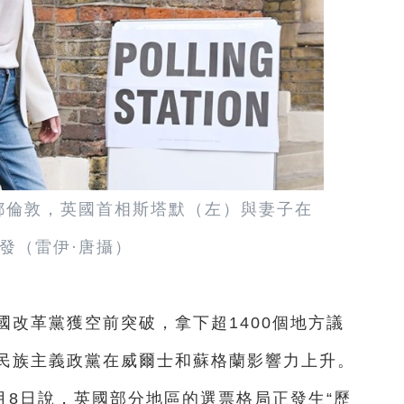
首都倫敦，英國首相斯塔默（左）與妻子在
發（雷伊·唐攝）
國改革黨獲空前突破，拿下超1400個地方議
民族主義政黨在威爾士和蘇格蘭影響力上升。
月8日說，英國部分地區的選票格局正發生“歷