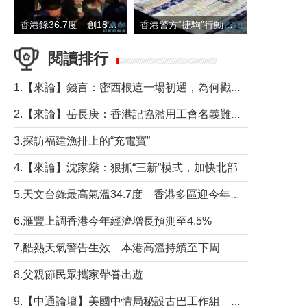
香港錄36.7度 創1884年有紀錄以來最高溫
香港警方“捷駒”行動拘147人 涉洗黑錢逾6億元
閱讀排行
1.【來論】錢言：密西根這一場初選，為何戳中了兩黨最痛的神經？
2.【來論】岳長庚：香港記協濫用工會名義難逃法律制裁
3.探訪福建漁排上的“充電寶”
4.【來論】沈家燊：狠抓“三新”模式，加快北部都會區建設
5.天文台錄最高氣溫34.7度 香港多區迎今年最熱一天
6.滙豐上調香港今年經濟增長預測至4.5%
7.酷熱天氣警告生效 本港高溫持續至下周
8.父親節民眾攜家帶眷出遊
9.【中通論壇】美國中情局秘設古巴工作組 軍事行動箭在弦上？