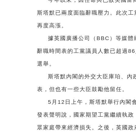
今年以來，因任命與已故美國富
斯塔默已兩度面臨辭職壓力。此次工
再度高漲。
據英國廣播公司（BBC）等媒體
辭職時間表的工黨議員人數已超過86
選舉。
斯塔默內閣的外交大臣庫珀、內
表，但也有一些大臣鼓勵他留任。
5月12日上午，斯塔默舉行內閣
發表聲明說，國家期望工黨繼續執政
眾家庭帶來經濟損失。之後，英國政