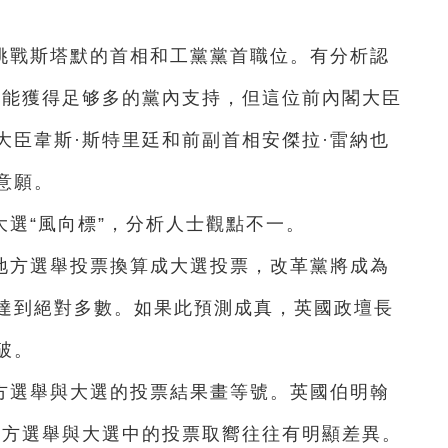
挑戰斯塔默的首相和工黨黨首職位。有分析認
可能獲得足够多的黨內支持，但這位前內閣大臣
大臣韋斯·斯特里廷和前副首相安傑拉·雷納也
意願。
選“風向標”，分析人士觀點不一。
地方選舉投票換算成大選投票，改革黨將成為
達到絕對多數。如果此預測成真，英國政壇長
破。
方選舉與大選的投票結果畫等號。英國伯明翰
地方選舉與大選中的投票取嚮往往有明顯差異。