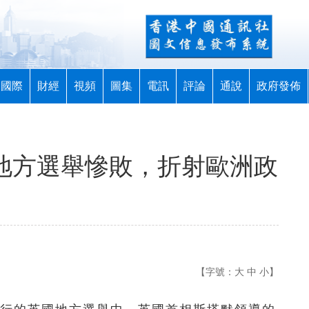
國際
財經
視頻
圖集
電訊
評論
通說
政府發佈
黨地方選舉慘敗，折射歐洲政
【字號：
大
中
小
】