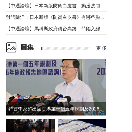
【中通論壇】日本新版防衛白皮書：動漫皮包藏不住軍國野心
對話陳洋：日本新版《防衛白皮書》有哪些點值得警惕？
【中通論壇】馬科斯政府債台高築 菲陷入經濟困境與南海對抗惡循環？
圖集
更 多
​特首李家超出席香港第一個五年規劃及2026年《施政報告》地區諮詢會