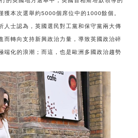
舉行的英國地方選舉中，英國首相斯塔默領導的
獲本次選舉約5000個席位中的1000餘個。
析人士認為，英國選民對工黨和保守黨兩大傳
進而轉向支持新興政治力量，導致英國政治碎
極端化的浪潮；而這，也是歐洲多國政治趨勢