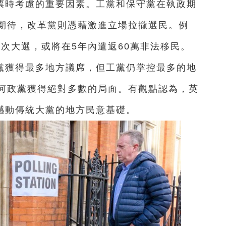
票時考慮的重要因素。工黨和保守黨在執政期
期待，改革黨則憑藉激進立場拉攏選民。例
下次大選，或將在5年內遣返60萬非法移民。
黨獲得最多地方議席，但工黨仍掌控最多的地
何政黨獲得絕對多數的局面。有觀點認為，英
底撼動傳統大黨的地方民意基礎。