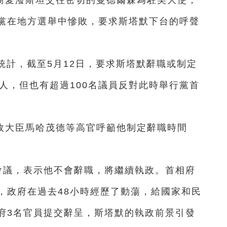
商愛潑斯坦交往密切的曼德爾森為駐美大使，
黨在地方選舉中慘敗，要求斯塔默下台的呼聲
統計，截至5月12日，要求斯塔默辭職或制定
人，但也有超過100名議員反對此時舉行黨首
政大臣馬哈茂德等高官呼籲他制定辭職時間
會議，表示他不會辭職，將繼續執政。首相府
，政府在過去48小時經歷了動蕩，給國家和民
府3名官員提交辭呈，斯塔默的執政前景引發