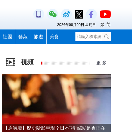
繁
简
2026年08月09日 星期日
社團
藝苑
旅遊
美食
視頻
更 多
【通講壇】歷史陰影重現？日本“特高課”是否正在