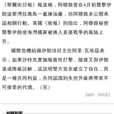
《華爾街日報》報道稱，阿聯酋曾在4月初襲擊伊
朗波斯灣拉萬島一處煉油廠，但阿聯酋未公開承
認相關行動。英國《衛報》則指出，阿聯酋秘密
襲擊伊朗使海灣國家被捲入直接戰爭的風險上
升。
國際危機組織伊朗項目主任阿里·瓦埃茲表
示，如果沙特先實施報復性打擊、隨後又與伊朗
達成降級諒解，這說明雙方並非建立了信任，而
是一種共同利益，共同認識到失控升級將帶來不
可接受的代價。（完）
【編輯：林曉惠】
相關新聞