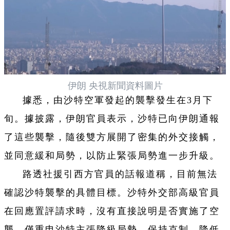
伊朗 央視新聞資料圖片
據悉，由沙特空軍發起的襲擊發生在3月下
旬。據披露，伊朗官員表示，沙特已向伊朗通報
了這些襲擊，隨後雙方展開了密集的外交接觸，
並同意緩和局勢，以防止緊張局勢進一步升級。
路透社援引西方官員的話報道稱，目前無法
確認沙特襲擊的具體目標。沙特外交部高級官員
在回應置評請求時，沒有直接說明是否實施了空
襲，僅重申沙特主張降級局勢、保持克制、降低