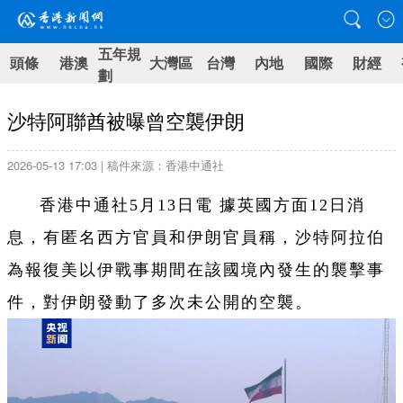
五年規
頭條
港澳
大灣區
台灣
內地
國際
財經
劃
沙特阿聯酋被曝曾空襲伊朗
2026-05-13 17:03 | 稿件來源：香港中通社
香港中通社5月13日電 據英國方面12日消
息，有匿名西方官員和伊朗官員稱，沙特阿拉伯
為報復美以伊戰事期間在該國境內發生的襲擊事
件，對伊朗發動了多次未公開的空襲。