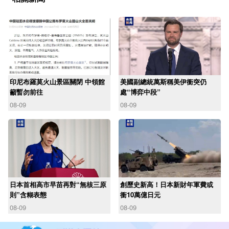
印尼布羅莫火山景區關閉 中領館
美國副總統萬斯稱美伊衝突仍
籲暫勿前往
處“博弈中段”
08-09
08-09
日本首相高市早苗再對“無核三原
創歷史新高！日本新財年軍費或
則”含糊表態
衝10萬億日元
08-09
08-09