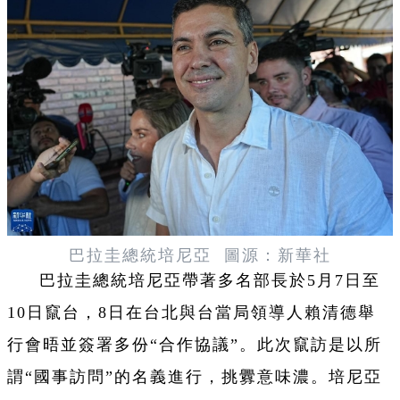
巴拉圭總統培尼亞 圖源：新華社
巴拉圭總統培尼亞帶著多名部長於5月7日至
10日竄台，8日在台北與台當局領導人賴清德舉
行會晤並簽署多份“合作協議”。此次竄訪是以所
謂“國事訪問”的名義進行，挑釁意味濃。培尼亞