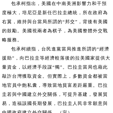
包承柯指出，美國在中南美洲影響力和干預
度極大，培尼亞是新任巴拉圭總統，所在政府為
右翼，維持與台當局所謂的“邦交”，背後有美國
的鼓勵。美國視兩者為棋子，為美國整體外交戰
略服務。
包承柯續指，台民進黨當局推進所謂的“經濟
援助”，向巴拉圭等經濟較落後的拉美國家提供大
量資金，以經濟手段謀“獨”。巴拉圭當局也藉此
敲詐台灣獲取資金。但實際上，多數資金都被當
地官員中飽私囊，導致當地貧富差距嚴重。巴拉
圭若與中國建立外交關係，可提升基建，發展貿
易，造福該國長期發展，巴拉圭人民非常願意與
中國政府建立外交關係。（完）