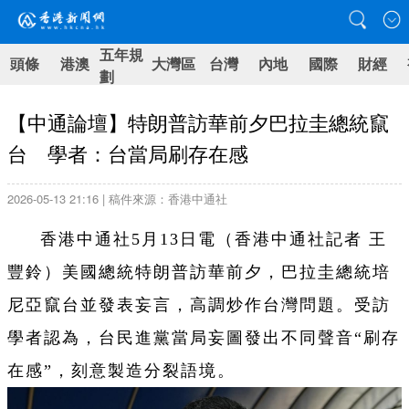
五年規
頭條
港澳
大灣區
台灣
內地
國際
財經
劃
【中通論壇】特朗普訪華前夕巴拉圭總統竄
台 學者：台當局刷存在感
2026-05-13 21:16 | 稿件來源：香港中通社
香港中通社5月13日電（香港中通社記者 王
豐鈴）美國總統特朗普訪華前夕，巴拉圭總統培
尼亞竄台並發表妄言，高調炒作台灣問題。受訪
學者認為，台民進黨當局妄圖發出不同聲音“刷存
在感”，刻意製造分裂語境。