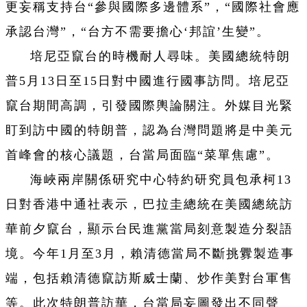
更妄稱支持台“參與國際多邊體系”，“國際社會應
承認台灣”，“台方不需要擔心‘邦誼’生變”。
培尼亞竄台的時機耐人尋味。美國總統特朗
普5月13日至15日對中國進行國事訪問。培尼亞
竄台期間高調，引發國際輿論關注。外媒目光緊
盯到訪中國的特朗普，認為台灣問題將是中美元
首峰會的核心議題，台當局面臨“菜單焦慮”。
海峽兩岸關係研究中心特約研究員包承柯13
日對香港中通社表示，巴拉圭總統在美國總統訪
華前夕竄台，顯示台民進黨當局刻意製造分裂語
境。今年1月至3月，賴清德當局不斷挑釁製造事
端，包括賴清德竄訪斯威士蘭、炒作美對台軍售
等。此次特朗普訪華，台當局妄圖發出不同聲