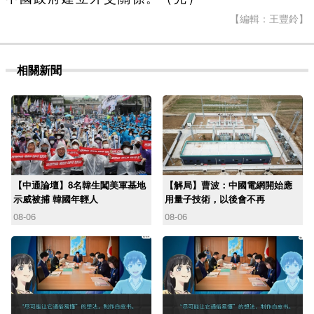
【編輯：王豐鈴】
相關新聞
【中通論壇】8名韓生闖美軍基地
【解局】曹波：中國電網開始應
示威被捕 韓國年輕人
用量子技術，以後會不再
08-06
08-06