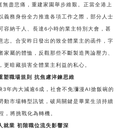
庭無盡悲痛，重建家園舉步維艱。正當全港上
以義務身份全力推進各項工作之際，部分人士
可容納千人、長達6小時的業主特別大會，甚
意志。合安昨日發出的致全體業主的函件，字
者家屬的體恤，反觀那些不斷製造輿論壓力、
，更暗藏損害全體業主利益的私心。
重塑職場規則 抗焦慮淬鍊思維
缺3年內大減逾6成，社會不免瀰漫AI搶飯碗的
勞動市場轉型訊號，破局關鍵是畢業生須持續
課程，將挑戰化為轉機。
人就業 初階職位流失影響深