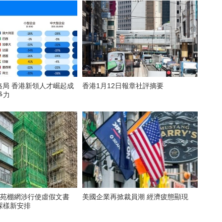
格局 香港新領人才崛起成
香港1月12日報章社評摘要
爭力
屋苑棚網涉行使虛假文書
美國企業再掀裁員潮 經濟疲態顯現
採樣新安排