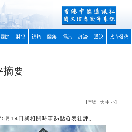
國際
財經
視頻
圖集
電訊
評論
通說
政府發佈
評摘要
【字號：
大
中
小
】
章5月14日就相關時事熱點發表社評。