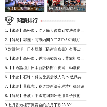
香港特區政府推出新一批銀色債券 每手1萬元保底息4.25厘
拜仁慕尼黑球星訪港 與球迷近距離互動
閱讀排行
1.【來論】高松傑：從人民大會堂到立法會宴會廳——香港管治新範式的完整拼圖
2.【解局】郭麗：高市內閣在“7.31”成立新版“特高課”意欲何為？
3.對話陳洋：日本新版《防衛白皮書》有哪些點值得警惕？
4.【來論】高松傑：香港穩如磐石，背靠祖國才是真正的“終極護城河”
5.【中通論壇】日本新版防衛白皮書：動漫皮包藏不住軍國野心
6.【來論】石琤：科技發展需以人為本 數碼共融不應讓長者放棄傳統生活方式
7.【來論】董觀志：賽道煥新決定經濟行穩致遠
8.【解局】曹波：中國電網開始應用量子技術，以後會不再停電嗎？
9.七月香港樓宇買賣合約按月下跌28.8%