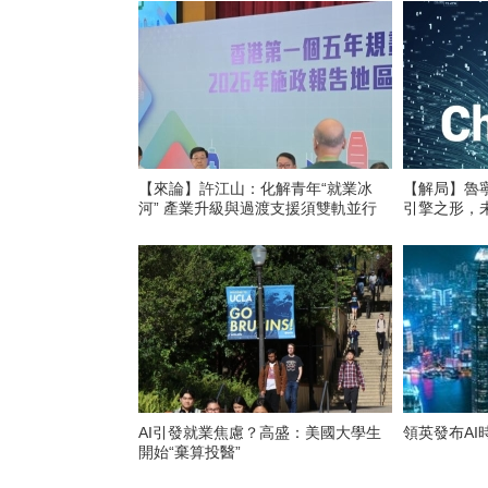
【來論】許江山：化解青年“就業冰
【解局】魯
河” 產業升級與過渡支援須雙軌並行
引擎之形，
AI引發就業焦慮？高盛：美國大學生
領英發布AI
開始“棄算投醫”