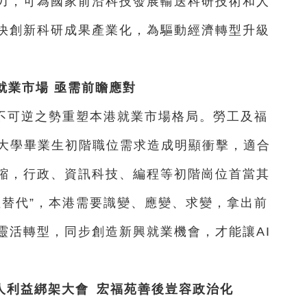
力，可為國家前沿科技發展輸送科研技術和人
快創新科研成果產業化，為驅動經濟轉型升級
就業市場 亟需前瞻應對
以不可逆之勢重塑本港就業市場格局。勞工及福
對大學畢業生初階職位需求造成明顯衝擊，適合
縮，行政、資訊科技、編程等初階崗位首當其
性替代”，本港需要識變、應變、求變，拿出前
靈活轉型，同步創造新興就業機會，才能讓AI
人利益綁架大會 宏福苑善後豈容政治化