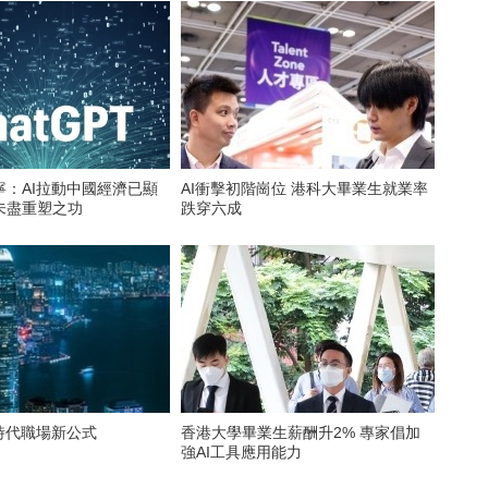
寧：AI拉動中國經濟已顯
AI衝擊初階崗位 港科大畢業生就業率
未盡重塑之功
跌穿六成
時代職場新公式
香港大學畢業生薪酬升2% 專家倡加
強AI工具應用能力