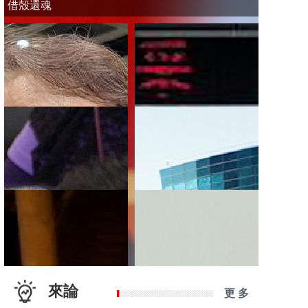
借殼還魂
來論
更 多