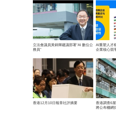
立法會議員黃錦輝建議部署“AI 數位公
AI重塑人才
務員”
企業核心競
香港12月10日報章社評摘要
香港調查6
將公布棚網