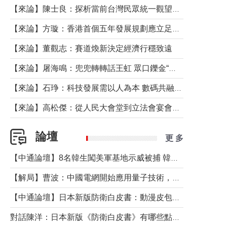
【來論】陳士良：探析當前台灣民眾統一觀望心態的深層成因
【來論】方璇：香港首個五年發展規劃應立足民生務實前行
【來論】董觀志：賽道煥新決定經濟行穩致遠
【來論】屠海鳴：兜兜轉轉話王虹 眾口鑠金“一邊倒”
【來論】石琤：科技發展需以人為本 數碼共融不應讓長者放棄傳統生活方式
【來論】高松傑：從人民大會堂到立法會宴會廳——香港管治新範式的完整拼圖
論壇
更 多
【中通論壇】8名韓生闖美軍基地示威被捕 韓國年輕人反美情緒從何而來？
【解局】曹波：中國電網開始應用量子技術，以後會不再停電嗎？
【中通論壇】日本新版防衛白皮書：動漫皮包藏不住軍國野心
對話陳洋：日本新版《防衛白皮書》有哪些點值得警惕？