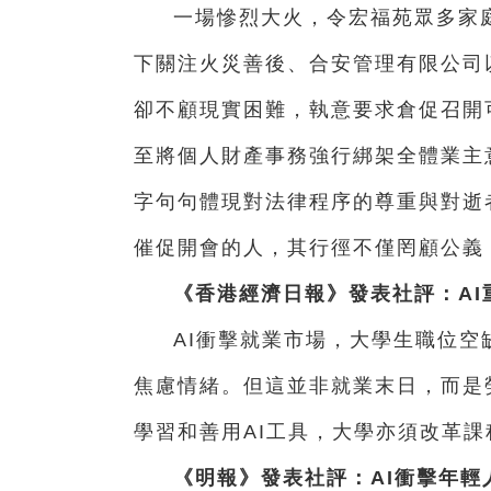
一場慘烈大火，令宏福苑眾多家
下關注火災善後、合安管理有限公司
卻不顧現實困難，執意要求倉促召開
至將個人財產事務強行綁架全體業主
字句句體現對法律程序的尊重與對逝
催促開會的人，其行徑不僅罔顧公義
《香港經濟日報》發表社評：AI
AI衝擊就業市場，大學生職位空
焦慮情緒。但這並非就業末日，而是
學習和善用AI工具，大學亦須改革
《明報》發表社評：AI衝擊年輕