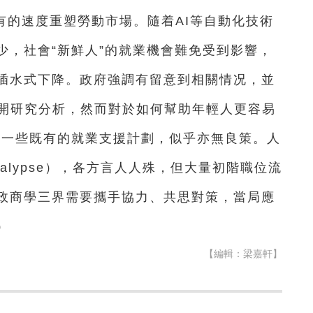
有的速度重塑勞動市場。隨着AI等自動化技術
少，社會“新鮮人”的就業機會難免受到影響，
插水式下降。政府強調有留意到相關情况，並
展開研究分析，然而對於如何幫助年輕人更容易
申一些既有的就業支援計劃，似乎亦無良策。人
calypse），各方言人人殊，但大量初階職位流
政商學三界需要攜手協力、共思對策，當局應
）
【編輯：梁嘉軒】