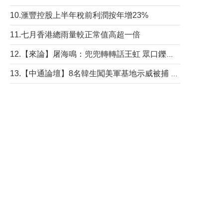
10.滙豐控股上半年稅前利潤按年增23%
11.七月香港總雨量較正常值高超一倍
12.【來論】屠海鳴：兜兜轉轉話王虹 眾口鑠金“一邊倒”
13.【中通論壇】8名韓生闖美軍基地示威被捕 韓國年輕人反美情緒從何而來？