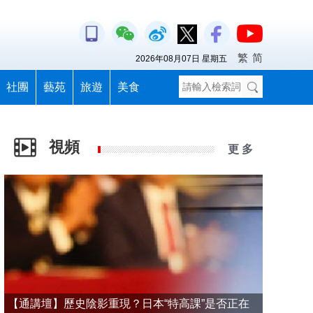
繁
简
2026年08月07日 星期五
社團
藝苑
旅遊
美食
視頻
更 多
【通講壇】歷史陰影重現？日本“特高課”是否正在