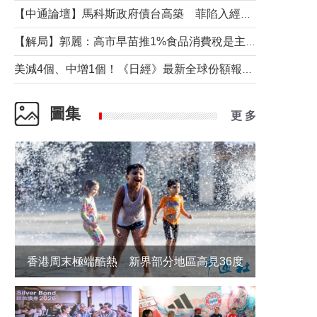
【中通論壇】馬科斯政府債台高築 菲陷入經濟困境與南海對抗惡循環？
【解局】郭麗：高市早苗推1%食品消費稅是主動作為還是被迫“飲鴆止渴”
美減4個、中增1個！《日經》最新全球份額報告透露了什麼？
圖集
更 多
香港周末極端酷熱 新界部分地區高見36度