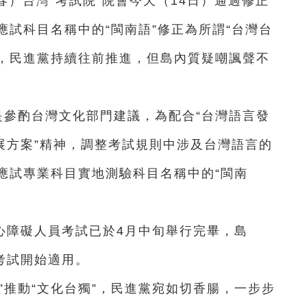
春）台灣“考試院”院會今天（14日）通過修正
試科目名稱中的“閩南語”修正為所謂“台灣台
獨”，民進黨持續往前推進，但島內質疑嘲諷聲不
是參酌台灣文化部門建議，為配合“台灣語言發
展方案”精神，調整考試規則中涉及台灣語言的
應試專業科目實地測驗科目名稱中的“閩南
心障礙人員考試已於4月中旬舉行完畢，島
考試開始適用。
”推動“文化台獨”，民進黨宛如切香腸，一步步