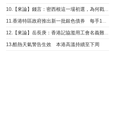
10.【來論】錢言：密西根這一場初選，為何戳中了兩黨最痛的神經？
11.香港特區政府推出新一批銀色債券 每手1萬元保底息4.25厘
12.【來論】岳長庚：香港記協濫用工會名義難逃法律制裁
13.酷熱天氣警告生效 本港高溫持續至下周