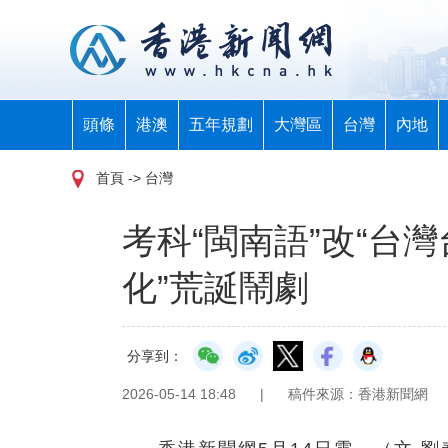
頭條
港澳
五年規劃
大灣區
台灣
內地
首頁
-> 台灣
考科“閩南語”改“台
化”荒誕鬧劇
分享到：
2026-05-14 18:48
|
稿件來源：香港新聞網