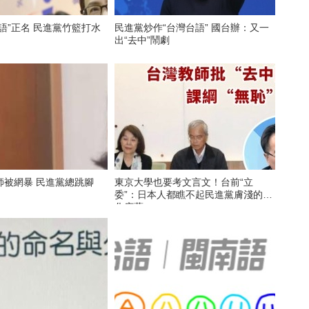
語”正名 民進黨竹籃打水
民進黨炒作“台灣台語” 國台辦：又一
出“去中”鬧劇
師被網暴 民進黨總跳腳
東京大學也要考文言文！台前“立
委”：日本人都瞧不起民進黨膚淺的文
化底蘊