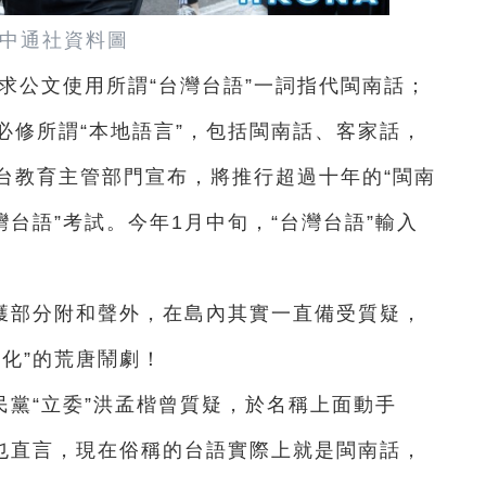
中通社資料圖
要求公文使用所謂“台灣台語”一詞指代閩南話；
必修所謂“本地語言”，包括閩南話、客家話，
，台教育主管部門宣布，將推行超過十年的“閩南
灣台語”考試。今年1月中旬，“台灣台語”輸入
獲部分附和聲外，在島內其實一直備受質疑，
國化”的荒唐鬧劇！
黨“立委”洪孟楷曾質疑，於名稱上面動手
也直言，現在俗稱的台語實際上就是閩南話，