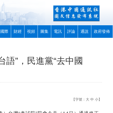
國際
財經
視頻
圖集
電訊
評論
通說
政府發佈
灣台語”，民進黨“去中國
【字號：
大
中
小
】