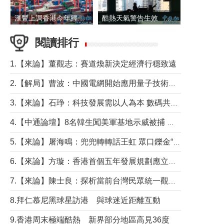
滙豐上調香港今年經濟增長預測至4.5%
酷熱天氣警告生效 本港高溫持續至下周
閱讀排行
1.【來論】董觀志：賽道煥新決定經濟行穩致遠
2.【解局】曹波：中國電網開始應用量子技術，以後會不再停電嗎？
3.【來論】石琤：科技發展需以人為本 數碼共融不應讓長者放棄傳統生活方式
4.【中通論壇】8名韓生闖美軍基地示威被捕 韓國年輕人反美情緒從何而來？
5.【來論】屠海鳴：兜兜轉轉話王虹 眾口鑠金“一邊倒”
6.【來論】方璇：香港首個五年發展規劃應立足民生務實前行
7.【來論】陳士良：探析當前台灣民眾統一觀望心態的深層成因
8.拜仁慕尼黑球星訪港 與球迷近距離互動
9.香港周末極端酷熱 新界部分地區高見36度