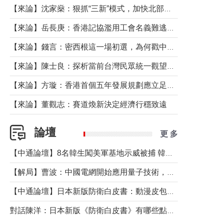
【來論】沈家燊：狠抓“三新”模式，加快北部都會區建設
【來論】岳長庚：香港記協濫用工會名義難逃法律制裁
【來論】錢言：密西根這一場初選，為何戳中了兩黨最痛的神經？
【來論】陳士良：探析當前台灣民眾統一觀望心態的深層成因
【來論】方璇：香港首個五年發展規劃應立足民生務實前行
【來論】董觀志：賽道煥新決定經濟行穩致遠
論壇
更 多
【中通論壇】8名韓生闖美軍基地示威被捕 韓國年輕人反美情緒從何而來？
【解局】曹波：中國電網開始應用量子技術，以後會不再停電嗎？
【中通論壇】日本新版防衛白皮書：動漫皮包藏不住軍國野心
對話陳洋：日本新版《防衛白皮書》有哪些點值得警惕？