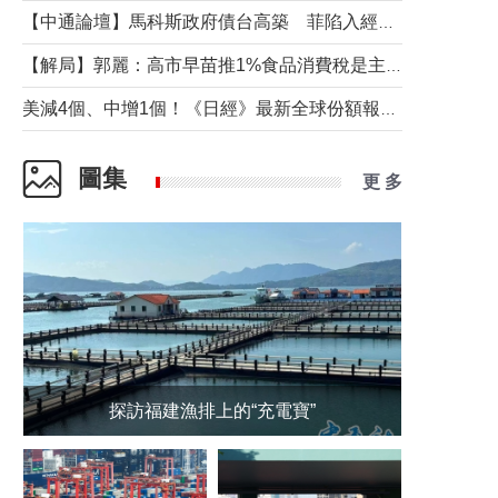
【中通論壇】馬科斯政府債台高築 菲陷入經濟困境與南海對抗惡循環？
【解局】郭麗：高市早苗推1%食品消費稅是主動作為還是被迫“飲鴆止渴”
美減4個、中增1個！《日經》最新全球份額報告透露了什麼？
圖集
更 多
探訪福建漁排上的“充電寶”