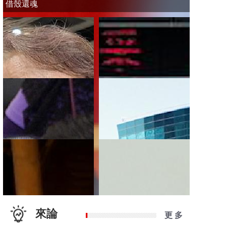
借殼還魂
來論
更 多