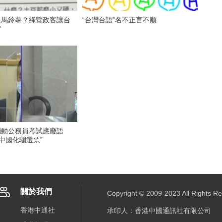
是馬鈴薯？綠營政客讓台
“台灣台語”名不正言不順
”
煽動公務員考試應廢語
中國化騙選票”
關於我們
Copyright © 2009-2023 All R
香港中通社
承印人：香港中國通訊社有限公司