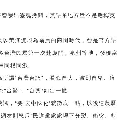
亦曾發出靈魂拷問，英語系地方豈不是應稱英
族以黃河流域為幅員的商周時代，曾是官方語
多台灣民眾第一次赴廈門、泉州等地，發現當
岸同根同源。
所謂“台灣台語”，看似自大，實則自卑。這
“台醫”、“台藥”如出一轍。
諷，“要‘去中國化’就徹底一點，以後連農曆
他網友則怒斥“民進黨處處埋下分裂、衝突、對