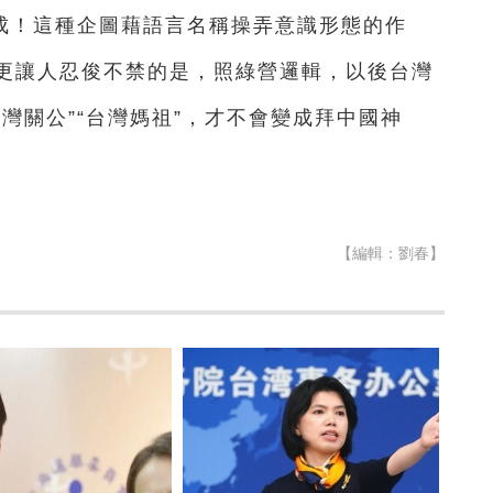
成！這種企圖藉語言名稱操弄意識形態的作
更讓人忍俊不禁的是，照綠營邏輯，以後台灣
灣關公”“台灣媽祖”，才不會變成拜中國神
【編輯：劉春】