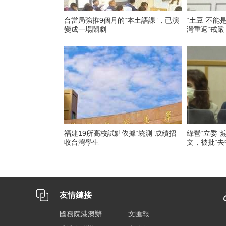
台當局強推9個月的“本土語課”，已演
“土豆”不能
變成一場鬧劇
灣重返“戒嚴
福建19所高校試點依據“統測”成績招
綠營“立委”
收台灣學生
文，被批“去
友情鏈接
國務院港澳辦
文匯報