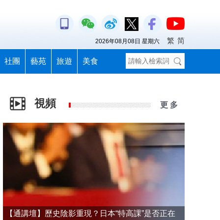
繁
简
2026年08月08日 星期六
社團
藝苑
旅遊
美食
視頻
更 多
【通講壇】歷史陰影重現？日本“特高課”是否正在