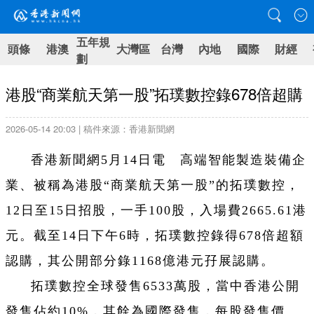
五年規
頭條
港澳
大灣區
台灣
內地
國際
財經
劃
港股“商業航天第一股”拓璞數控錄678倍超購
2026-05-14 20:03 | 稿件來源：香港新聞網
香港新聞網5月14日電 高端智能製造裝備企
業、被稱為港股“商業航天第一股”的拓璞數控，
12日至15日招股，一手100股，入場費2665.61港
元。截至14日下午6時，拓璞數控錄得678倍超額
認購，其公開部分錄1168億港元孖展認購。
拓璞數控全球發售6533萬股，當中香港公開
發售佔約10%，其餘為國際發售，每股發售價