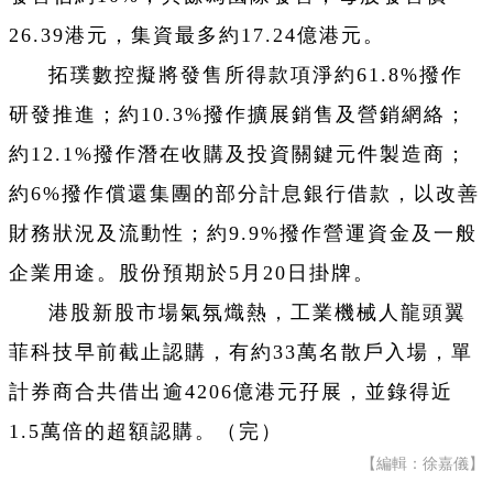
26.39港元，集資最多約17.24億港元。
拓璞數控擬將發售所得款項淨約61.8%撥作
研發推進；約10.3%撥作擴展銷售及營銷網絡；
約12.1%撥作潛在收購及投資關鍵元件製造商；
約6%撥作償還集團的部分計息銀行借款，以改善
財務狀況及流動性；約9.9%撥作營運資金及一般
企業用途。股份預期於5月20日掛牌。
港股新股市場氣氛熾熱，工業機械人龍頭翼
菲科技早前截止認購，有約33萬名散戶入場，單
計券商合共借出逾4206億港元孖展，並錄得近
1.5萬倍的超額認購。（完）
【編輯：徐嘉儀】