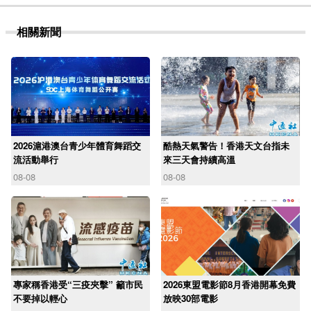
相關新聞
2026滬港澳台青少年體育舞蹈交
酷熱天氣警告！香港天文台指未
流活動舉行
來三天會持續高溫
08-08
08-08
專家稱香港受“三疫夾擊” 籲市民
2026東盟電影節8月香港開幕免費
不要掉以輕心
放映30部電影