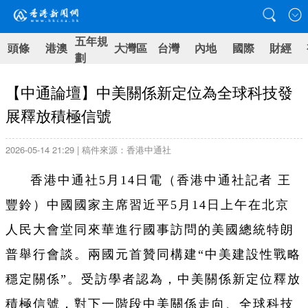
五年規
頭條
港澳
大灣區
台灣
內地
國際
財經
劃
【中通論壇】中美關係新定位為全球科技發
展釋放積極信號
2026-05-14 21:29 | 稿件來源：香港中通社
香港中通社5月14日電（香港中通社記者 王
豐鈴）中國國家主席習近平5月14日上午在北京
人民大會堂同來華進行國事訪問的美國總統特朗
普舉行會談。兩國元首贊同構建“中美建設性戰略
穩定關係”。受訪學者認為，中美關係新定位釋放
積極信號，對下一階段中美關係走向、全球科技