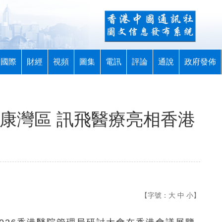
國際
財經
視頻
圖集
電訊
評論
通說
政府發佈
健康灣區 訊飛醫療亮相香港
【字號：
大
中
小
】