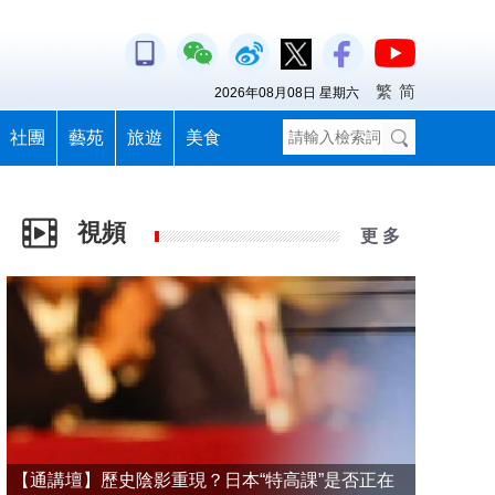
繁
简
2026年08月08日 星期六
社團
藝苑
旅遊
美食
視頻
更 多
【通講壇】歷史陰影重現？日本“特高課”是否正在