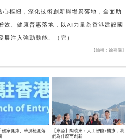
核心樞紐，深化技術創新與場景落地，全面助
增效、健康普惠落地，以AI力量為香港建設國
發展注入強勁動能。（完）
【編輯：徐嘉儀】
手優家健康、華測檢測落
【來論】陶曉東：人工智能+醫療，我
園
們為什麼而創新