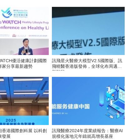
WATCH優活健康計劃國際
訊飛星火醫療大模型V2.5國際版、訊
專家分享最新趨勢
飛曉醫香港版發佈，全球化布局邁入
新階段
相香港國際創科展 以科創
訊飛醫療2024年度業績報告：醫療AI
康發展
規模化落地元年鑄就高增長基座