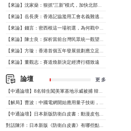
【來論】沈家燊：狠抓“三新”模式，加快北部都會區建設
【來論】岳長庚：香港記協濫用工會名義難逃法律制裁
【來論】錢言：密西根這一場初選，為何戳中了兩黨最痛的神經？
【來論】陳士良：探析當前台灣民眾統一觀望心態的深層成因
【來論】方璇：香港首個五年發展規劃應立足民生務實前行
【來論】董觀志：賽道煥新決定經濟行穩致遠
論壇
更 多
【中通論壇】8名韓生闖美軍基地示威被捕 韓國年輕人反美情緒從何而來？
【解局】曹波：中國電網開始應用量子技術，以後會不再停電嗎？
【中通論壇】日本新版防衛白皮書：動漫皮包藏不住軍國野心
對話陳洋：日本新版《防衛白皮書》有哪些點值得警惕？