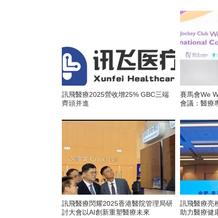
訊飛醫療2025營收增25% GBC三端
賽馬會We 
齊頭并進
會議：醫療
訊飛醫療閃耀2025香港醫院管理局研
訊飛醫療亮
討大會以AI創新重塑醫療未來
助力醫療健