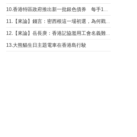
10.香港特區政府推出新一批銀色債券 每手1萬元保底息4.25厘
11.【來論】錢言：密西根這一場初選，為何戳中了兩黨最痛的神經？
12.【來論】岳長庚：香港記協濫用工會名義難逃法律制裁
13.大熊貓生日主題電車在香港島行駛