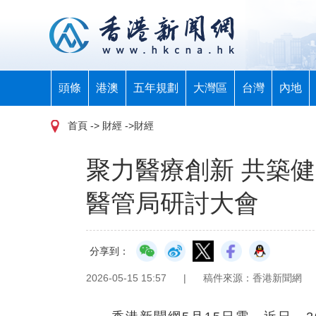
頭條
港澳
五年規劃
大灣區
台灣
內地
首頁
-> 財經 ->財經
聚力醫療創新 共築
醫管局研討大會
分享到：
2026-05-15 15:57
|
稿件來源：香港新聞網