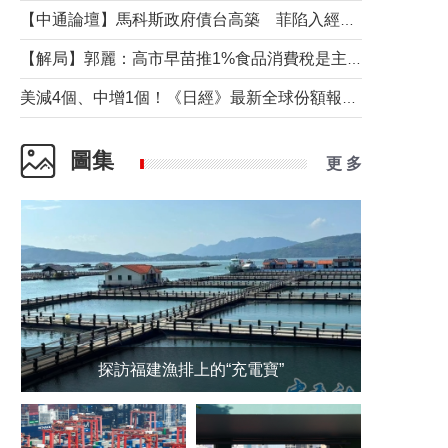
【中通論壇】馬科斯政府債台高築 菲陷入經濟困境與南海對抗惡循環？
【解局】郭麗：高市早苗推1%食品消費稅是主動作為還是被迫“飲鴆止渴”
美減4個、中增1個！《日經》最新全球份額報告透露了什麼？
圖集
更 多
探訪福建漁排上的“充電寶”