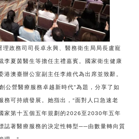
署理政務司司長卓永興、醫務衛生局局長盧寵
裁李夏茵醫生等擔任主禮嘉賓。國家衛生健康
委港澳臺辦公室副主任李維代為出席並致辭。
創公營醫療服務卓越新時代”為題，分享了如
服務可持續發展。她指出，“面對人口急速老
家第十五個五年規劃的2026至2030年五年
標誌著醫療服務的決定性轉型──由數量轉向質