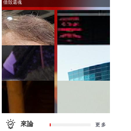
借殼還魂
來論
更 多