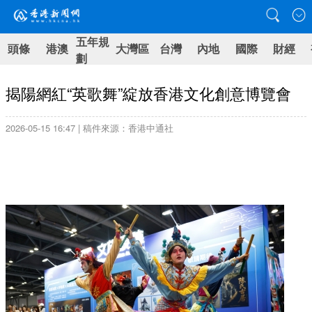
五年規
頭條
港澳
大灣區
台灣
內地
國際
財經
劃
揭陽網紅“英歌舞”綻放香港文化創意博覽會
2026-05-15 16:47 | 稿件來源：香港中通社