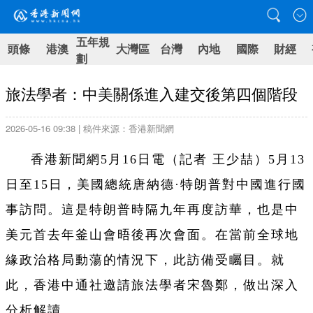
五年規
頭條
港澳
大灣區
台灣
內地
國際
財經
劃
旅法學者：中美關係進入建交後第四個階段
2026-05-16 09:38 | 稿件來源：香港新聞網
香港新聞網5月16日電（記者 王少喆）5月13
日至15日，美國總統唐納德·特朗普對中國進行國
事訪問。這是特朗普時隔九年再度訪華，也是中
美元首去年釜山會晤後再次會面。在當前全球地
緣政治格局動蕩的情況下，此訪備受矚目。就
此，香港中通社邀請旅法學者宋魯鄭，做出深入
分析解讀。