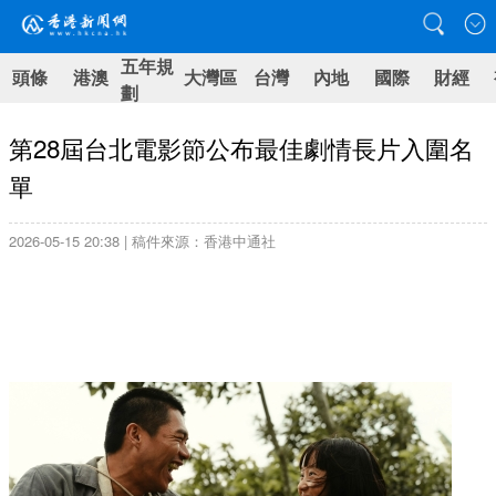
五年規
頭條
港澳
大灣區
台灣
內地
國際
財經
劃
第28屆台北電影節公布最佳劇情長片入圍名
單
2026-05-15 20:38 | 稿件來源：香港中通社