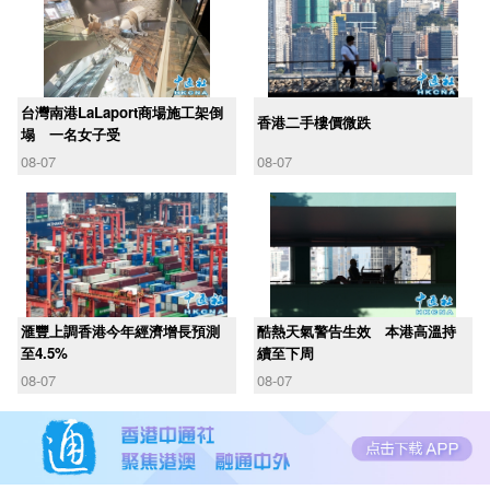
台灣南港LaLaport商場施工架倒
香港二手樓價微跌
塌 一名女子受
08-07
08-07
滙豐上調香港今年經濟增長預測
酷熱天氣警告生效 本港高溫持
至4.5%
續至下周
08-07
08-07