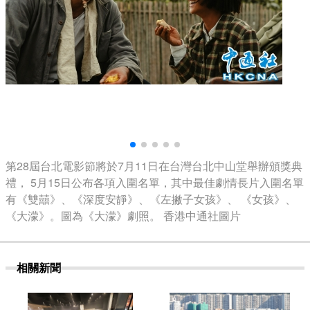
第28屆台北電影節將於7月11日在台灣台北中山堂舉辦頒獎典
禮， 5月15日公布各項入圍名單，其中最佳劇情長片入圍名單
有《雙囍》、《深度安靜》、《左撇子女孩》、 《女孩》、
《大濛》。圖為《大濛》劇照。 香港中通社圖片
相關新聞