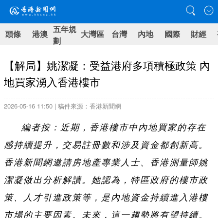
五年規
頭條
港澳
大灣區
台灣
內地
國際
財經
劃
【解局】姚潔凝：受益港府多項積極政策 內
地買家湧入香港樓市
2026-05-16 11:50 | 稿件來源：香港新聞網
編者按：近期，香港樓市中內地買家的存在
感持續提升，交易註冊數和涉及資金都創新高。
香港新聞網邀請房地產專業人士、香港測量師姚
潔凝做出分析解讀。她認為，特區政府的樓市政
策、人才引進政策等，是內地資金持續進入港樓
市場的主要因素。未來，這一趨勢將有望持續。