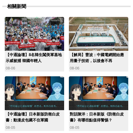
相關新聞
【中通論壇】8名韓生闖美軍基地
【解局】曹波：中國電網開始應
示威被捕 韓國年輕人
用量子技術，以後會不再
08-06
08-06
【中通論壇】日本新版防衛白皮
對話陳洋：日本新版《防衛白皮
書：動漫皮包藏不住軍國
書》有哪些點值得警惕？
08-05
08-05