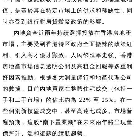
值，是基於其在特定市場上的供求和稀缺性，同
時亦受到銀行對房貸鬆緊政策的影響。
內地資金近兩年持續選擇投放在香港房地產
市場，主要受到香港特区政府全面撤辣的政策紅
利、引入高才優才顯效、人民幣匯率走強、香港
房地產市場信息透明公開及高租金回報等多重利
好因素推動。根據各大測量師行和地產代理公司
的數據，目前內地買家在整體住宅成交（包括一
手和二手市場）的佔比約為 22% 至 25%。在一
些個別新樓盤成交中，甚至高達七成多。市場普
遍預期，這股“南下置業潮”在未來兩年將呈現量
價齊升、溫和復蘇的續航趨勢。