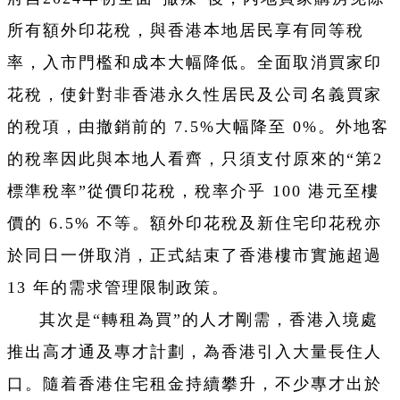
所有額外印花稅，與香港本地居民享有同等稅
率，入市門檻和成本大幅降低。全面取消買家印
花稅，使針對非香港永久性居民及公司名義買家
的稅項，由撤銷前的 7.5%大幅降至 0%。外地客
的稅率因此與本地人看齊，只須支付原來的“第2
標準稅率”從價印花稅，稅率介乎 100 港元至樓
價的 6.5% 不等。額外印花稅及新住宅印花稅亦
於同日一併取消，正式結束了香港樓市實施超過
13 年的需求管理限制政策。
其次是“轉租為買”的人才剛需，香港入境處
推出高才通及專才計劃，為香港引入大量長住人
口。隨着香港住宅租金持續攀升，不少專才出於