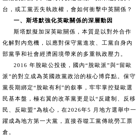
台，或工黨丟失執政權，會如何衝擊中英關係？
一、斯塔默強化英歐關係的深層動因
斯塔默擬加深英歐關係，本質是以對外合作
化解對內危機，以應對保守黨進攻、工黨自身內
部黨爭和社會經濟困境帶來的多重執政壓力。
2016 年脫歐公投後，國內“脫歐派”與“留歐
派”的對立成為英國政黨政治的核心博弈點。保守
黨長期綁定“脫歐有利”的叙事，牢牢掌控疑歐選
民基本盤，極右翼的改革黨更是以“反建制、反移
民、反歐盟”為核心，在2026年5 月地方選舉中一
躍成為地方第一大黨，直接吞噬工黨傳統勞工票
倉。