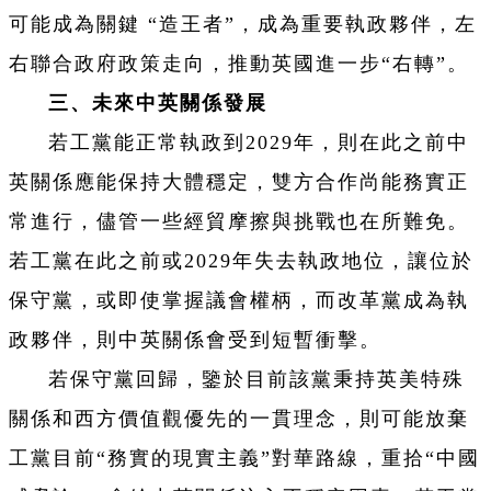
可能成為關鍵 “造王者”，成為重要執政夥伴，左
右聯合政府政策走向，推動英國進一步“右轉”。
三、未來中英關係發展
若工黨能正常執政到2029年，則在此之前中
英關係應能保持大體穩定，雙方合作尚能務實正
常進行，儘管一些經貿摩擦與挑戰也在所難免。
若工黨在此之前或2029年失去執政地位，讓位於
保守黨，或即使掌握議會權柄，而改革黨成為執
政夥伴，則中英關係會受到短暫衝擊。
若保守黨回歸，鑒於目前該黨秉持英美特殊
關係和西方價值觀優先的一貫理念，則可能放棄
工黨目前“務實的現實主義”對華路線，重拾“中國