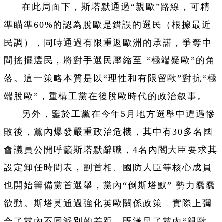
在此局面下，斯塔默通過“親歐”路線，可精
準瞄準60%的認為脫歐是錯誤的選民（根據最近
民調），同時通過有限重返歐洲的承諾，爭奪中
間搖擺選民，將對手選民壓縮至 “極端疑歐”的角
落。這一策略本質是以“理性和有限留歐”對抗“極
端脫歐”，重構工黨在後脫歐時代的政治叙事。
另外，鑒於工黨在今年5月地方選舉中遭遇慘
敗後，黨內爆發嚴重政治危機，其中有30多名國
會議員公開呼籲斯塔默辭職，4名內閣大臣要求其
設定卸任時間表，副首相、國防大臣等核心成員
也開始籌備黨首選舉，黨內“倒斯塔默” 勢力蠢蠢
欲動。斯塔莫通過強化英歐關係政策，實際上彌
合了黨內不同派別的差距，既滿足了黨內“親歐