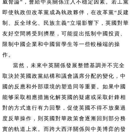
威脅論”，會給中英關係注入不穩定因素。若工黨
即使執政但改革黨成為執政夥伴，在改革黨“反建
制、反全球化、民族主義”立場影響下，英國對華
友好空間將受到擠壓，可能提出抵制中國投資、
限制中國企業和中國留學生等一些較極端的操
作。
當然，未來中英關係發展整體基調并不完全
取決於英國政黨結構和議會議席分配的變化，中
國的反應和外部環境的塑造同等重要。如果中國
能够采取相應措施化解英國的疑慮或采取針鋒相
對的方式進行有力回擊，促使英國不得不放棄過
度反華操作，則英國對華政策會逐漸回到部分務
實的軌道上來。而跨大西洋關係與中美博弈的發