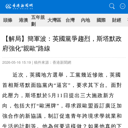
五年規
頭條
港澳
大灣區
台灣
內地
國際
財經
劃
【解局】簡軍波：英國黨爭趨烈，斯塔默政
府強化“親歐”路線
2026-05-16 15:19 | 稿件來源：香港新聞網
近次，英國地方選舉，工黨幾近慘敗，英國
首相斯塔默面臨黨內“逼宮”，要求其下台。面對
此壓力，斯塔默於5月11日提出三大施政新方
向，包括大打“歐洲牌”，尋求跟歐盟簽訂廣泛加
強合作的新協議，制訂促進青年跨境求學就業和
生活的計劃等。他為何要這樣做？如果他真的下