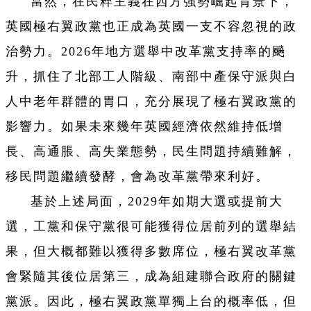
當然，在民粹主義在西方強勢崛起背景下，
英國極右翼政黨也正成為英國一支不容忽視的政
治勢力。2026年地方選舉中改革黨支持率的飈
升，抓住了北部工人階級、南部中產保守派與白
人中老年群體的胃口，充分展現了極右翼政黨的
影響力。如果未來幾年英國經濟依然維持低增
長、高通脹、高失業態勢，民生問題持續難解，
移民問題繼續發酵，會為改革黨帶來利好。
基於上述局面，2029年如期大選或提前大
選，工黨和保守黨很可能獲得位居前列的選舉結
果，但大概都難以獲得多數席位，極右翼改革黨
會緊隨其後位居第三，成為組建聯合政府的關鍵
黨派。因此，極右翼政黨單獨上台的概率低，但