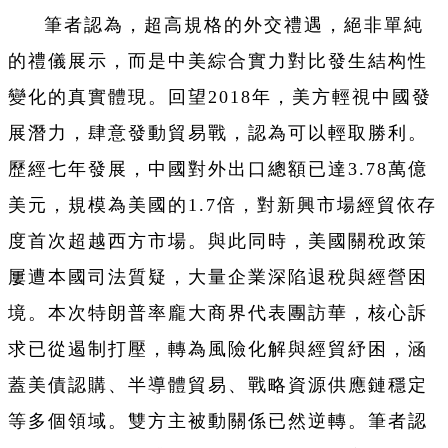
筆者認為，超高規格的外交禮遇，絕非單純
的禮儀展示，而是中美綜合實力對比發生結构性
變化的真實體現。回望2018年，美方輕視中國發
展潛力，肆意發動貿易戰，認為可以輕取勝利。
歷經七年發展，中國對外出口總額已達3.78萬億
美元，規模為美國的1.7倍，對新興市場經貿依存
度首次超越西方市場。與此同時，美國關稅政策
屢遭本國司法質疑，大量企業深陷退稅與經營困
境。本次特朗普率龐大商界代表團訪華，核心訴
求已從遏制打壓，轉為風險化解與經貿紓困，涵
蓋美債認購、半導體貿易、戰略資源供應鏈穩定
等多個領域。雙方主被動關係已然逆轉。筆者認