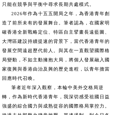
只能在競爭與平衡中尋求長期共處模式。
2026年作為十五五開局之年，為香港青年創
造了前所未有的發展舞台。筆者認為，在國家明
確香港全新戰略定位、特區自主擘畫長遠藍圖、
大灣區建設持續提速的背景下，當代香港青年的
發展空間遠超歷代前人。與其在一直觀望國際格
局變動，不如主動擁抱大局，將個人發展融入國
家復興與香港由治及興的歷史進程，以青年擔當
回應時代召喚。
筆者近年深入觀察，本輪中美外交格局逆
轉，作為新時代香港青年，我深切感受祖國日益
強盛的綜合國力與成熟從容的國際格局掌控力。