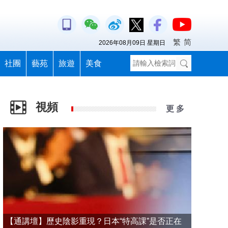
繁
简
2026年08月09日 星期日
社團
藝苑
旅遊
美食
視頻
更 多
【通講壇】歷史陰影重現？日本“特高課”是否正在