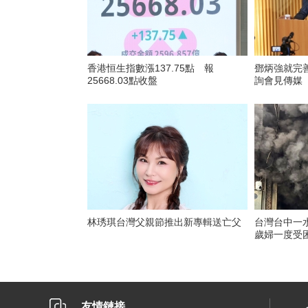
香港恒生指數漲137.75點 報
鄧炳強就完
25668.03點收盤
詢會見傳媒
林琇琪台灣父親節推出新專輯送亡父
台灣台中一
歲婦一度受
友情鏈接