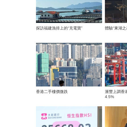
探訪福建漁排上的“充電寶”
體驗“東湖之
香港二手樓價微跌
滙豐上調香
4.5%