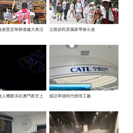
庵俊賢堂舉辦過爐大典活
父親節民眾攜家帶眷出遊
無人機匯演在澳門夜空上
探訪寧德時代燈塔工廠