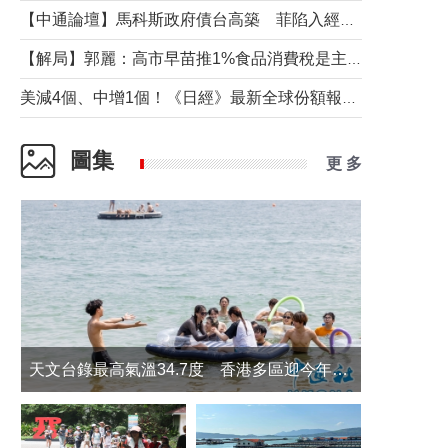
【中通論壇】馬科斯政府債台高築 菲陷入經濟困境與南海對抗惡循環？
【解局】郭麗：高市早苗推1%食品消費稅是主動作為還是被迫“飲鴆止渴”
美減4個、中增1個！《日經》最新全球份額報告透露了什麼？
圖集
更 多
天文台錄最高氣溫34.7度 香港多區迎今年最熱一天