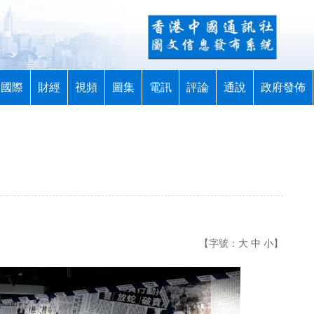
國際
財經
視頻
圖集
電訊
評論
通說
政府發佈
【字號：
大
中
小
】