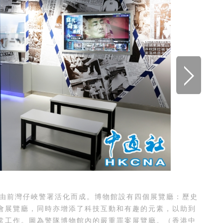
由前灣仔峽警署活化而成。博物館設有四個展覽廳：歷史
會展覽廳，同時亦增添了科技互動和有趣的元素，以助到
常工作。圖為警隊博物館內的嚴重罪案展覽廳。（香港中