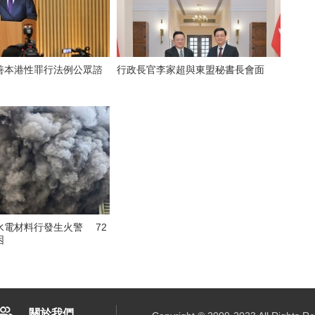
善本港性罪行法例公眾諮
行政長官李家超與東盟秘書長會面
水電材料行發生火警 72
困
關於我們