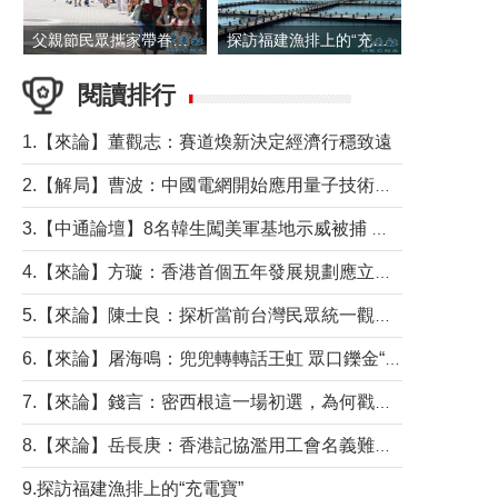
父親節民眾攜家帶眷出遊
探訪福建漁排上的“充電寶”
閱讀排行
1.【來論】董觀志：賽道煥新決定經濟行穩致遠
2.【解局】曹波：中國電網開始應用量子技術，以後會不再停電嗎？
3.【中通論壇】8名韓生闖美軍基地示威被捕 韓國年輕人反美情緒從何而來？
4.【來論】方璇：香港首個五年發展規劃應立足民生務實前行
5.【來論】陳士良：探析當前台灣民眾統一觀望心態的深層成因
6.【來論】屠海鳴：兜兜轉轉話王虹 眾口鑠金“一邊倒”
7.【來論】錢言：密西根這一場初選，為何戳中了兩黨最痛的神經？
8.【來論】岳長庚：香港記協濫用工會名義難逃法律制裁
9.探訪福建漁排上的“充電寶”