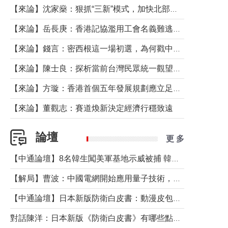
【來論】沈家燊：狠抓“三新”模式，加快北部都會區建設
【來論】岳長庚：香港記協濫用工會名義難逃法律制裁
【來論】錢言：密西根這一場初選，為何戳中了兩黨最痛的神經？
【來論】陳士良：探析當前台灣民眾統一觀望心態的深層成因
【來論】方璇：香港首個五年發展規劃應立足民生務實前行
【來論】董觀志：賽道煥新決定經濟行穩致遠
論壇
更 多
【中通論壇】8名韓生闖美軍基地示威被捕 韓國年輕人反美情緒從何而來？
【解局】曹波：中國電網開始應用量子技術，以後會不再停電嗎？
【中通論壇】日本新版防衛白皮書：動漫皮包藏不住軍國野心
對話陳洋：日本新版《防衛白皮書》有哪些點值得警惕？