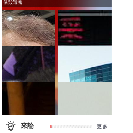
借殼還魂
來論
更 多