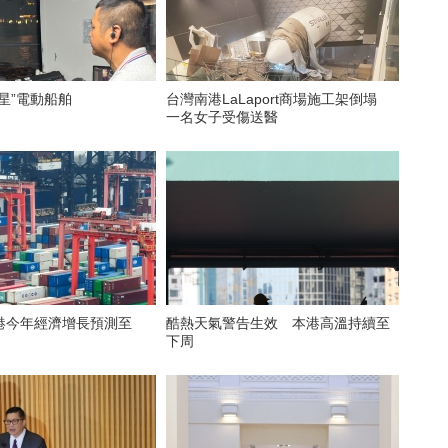
星”電動船舶
台灣南港LaLaport商場施工架倒塌
一名女子受傷送醫
港今年經濟增長預測至
酷熱天氣警告生效 本港高溫持續至
下周