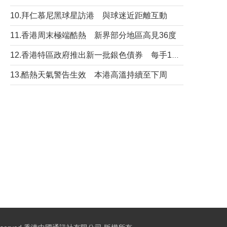
10.拜仁慕尼黑球星訪港 與球迷近距離互動
11.香港周末極端酷熱 新界部分地區高見36度
12.香港特區政府推出新一批銀色債券 每手1萬元保底息4.25厘
13.酷熱天氣警告生效 本港高溫持續至下周