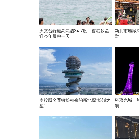
天文台錄最高氣溫34.7度 香港多區
新北市地藏
迎今年最熱一天
動
南投縣名間鄉松柏嶺的新地標“松嶺之
璀璨光城 
星”
演