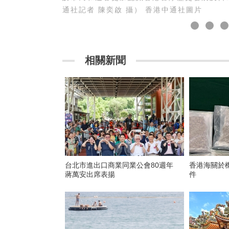
通社記者 陳奕啟 攝） 香港中通社圖片
相關新聞
台北市進出口商業同業公會80週年
香港海關於
蔣萬安出席表揚
件