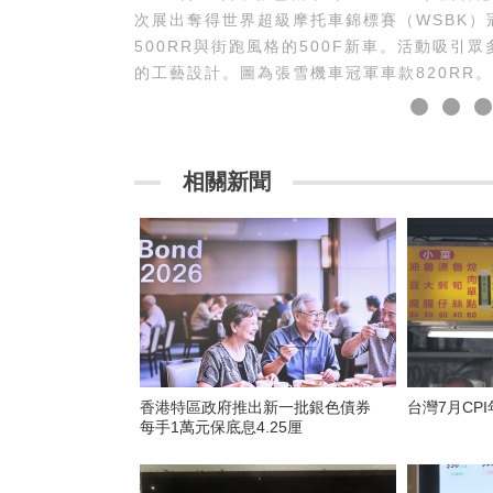
次展出奪得世界超級摩托車錦標賽（WSBK）
500RR與街跑風格的500F新車。活動吸
的工藝設計。圖為張雪機車冠軍車款820RR。
相關新聞
香港特區政府推出新一批銀色債券
台灣7月CPI
每手1萬元保底息4.25厘