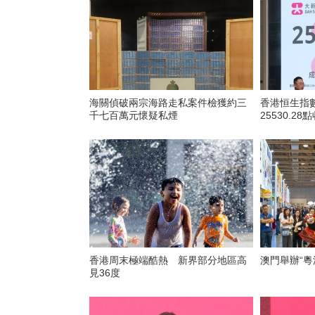
海關偵破兩宗海路走私案件檢獲約三
香港恒生指數
千七百萬元懷疑私煙
25530.28
香港周末極端酷熱 新界部分地區高
澳門舉辦“粵
見36度