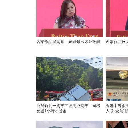
名家作品展開幕 羅淑佩出席並致辭
名家作品展
台灣新北一貨車下坡失控翻車 司機
香港中總倡
受困1小時才脫困
人”升級為“