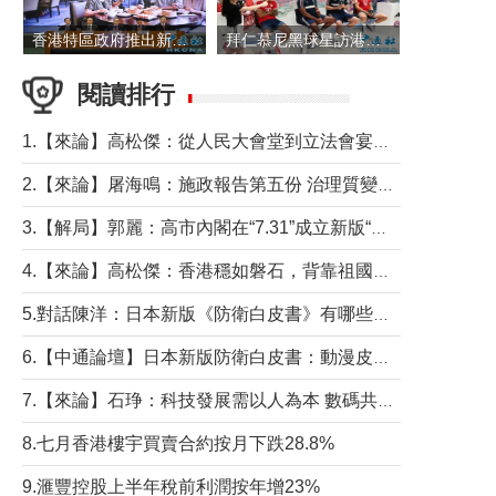
香港特區政府推出新一批銀色債券 每手1萬元保底息4.25厘
拜仁慕尼黑球星訪港 與球迷近距離互動
閱讀排行
1.【來論】高松傑：從人民大會堂到立法會宴會廳——香港管治新範式的完整拼圖
2.【來論】屠海鳴：施政報告第五份 治理質變脈絡清
3.【解局】郭麗：高市內閣在“7.31”成立新版“特高課”意欲何為？
4.【來論】高松傑：香港穩如磐石，背靠祖國才是真正的“終極護城河”
5.對話陳洋：日本新版《防衛白皮書》有哪些點值得警惕？
6.【中通論壇】日本新版防衛白皮書：動漫皮包藏不住軍國野心
7.【來論】石琤：科技發展需以人為本 數碼共融不應讓長者放棄傳統生活方式
8.七月香港樓宇買賣合約按月下跌28.8%
9.滙豐控股上半年稅前利潤按年增23%