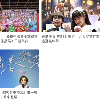
看——慶祝中國共產黨成立
香港美食博覽8月舉行 五大展覽打造
家作品展”6日起舉行
盛夏嘉年華
6 唱客音樂交流計畫一野
》8月中登場