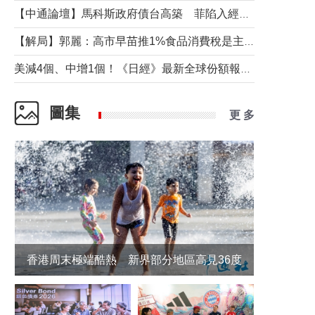
【中通論壇】馬科斯政府債台高築 菲陷入經濟困境與南海對抗惡循環？
【解局】郭麗：高市早苗推1%食品消費稅是主動作為還是被迫“飲鴆止渴”
美減4個、中增1個！《日經》最新全球份額報告透露了什麼？
圖集
更 多
香港周末極端酷熱 新界部分地區高見36度