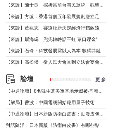
【來論】陳士良：探析當前台灣民眾統一觀望心態的深層成因
【來論】方璇：香港首個五年發展規劃應立足民生務實前行
【來論】董觀志：賽道煥新決定經濟行穩致遠
【來論】屠海鳴：兜兜轉轉話王虹 眾口鑠金“一邊倒”
【來論】石琤：科技發展需以人為本 數碼共融不應讓長者放棄傳統生活方式
【來論】高松傑：從人民大會堂到立法會宴會廳——香港管治新範式的完整拼圖
論壇
更 多
【中通論壇】8名韓生闖美軍基地示威被捕 韓國年輕人反美情緒從何而來？
【解局】曹波：中國電網開始應用量子技術，以後會不再停電嗎？
【中通論壇】日本新版防衛白皮書：動漫皮包藏不住軍國野心
對話陳洋：日本新版《防衛白皮書》有哪些點值得警惕？