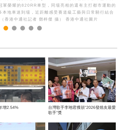
冠軍榮耀的820RR車型，同場亮相的還有主打都市運動的
引眾多本地車迷到場，近距離感受賽道級工藝與日常騎行結合
（香港中通社記者 鄧梓傑 攝） 香港中通社圖片
年增2.54%
台灣歌手李翊君獲頒“2026發燒友最愛
歌手”獎