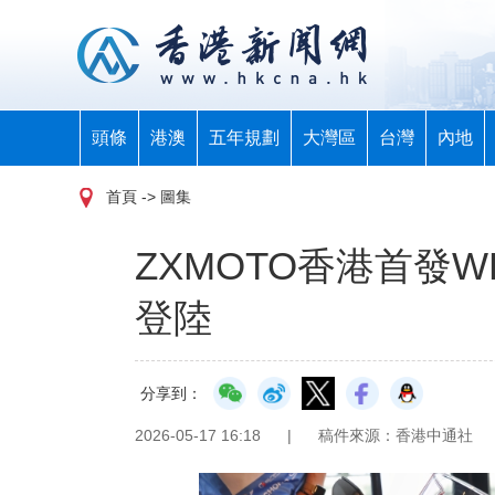
頭條
港澳
五年規劃
大灣區
台灣
內地
首頁
-> 圖集
ZXMOTO香港首發W
登陸
分享到：
2026-05-17 16:18
|
稿件來源：香港中通社