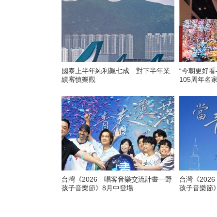
國泰上半年純利飆七成 對下半年業
“今朝更好
績審慎樂觀
105周年名
台灣《2026 唱客音樂交流計畫一野
台灣《202
孩子音樂節》8月中登場
孩子音樂節