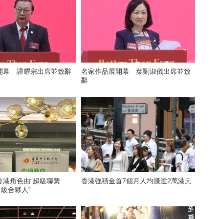
開幕 譚耀宗出席並致辭
名家作品展開幕 葉劉淑儀出席並致
辭
香港角色由“超級聯繫
香港強積金首7個月人均賺逾2萬港元
超級合夥人”