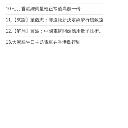
10.七月香港總雨量較正常值高超一倍
11.【來論】董觀志：賽道煥新決定經濟行穩致遠
12.【解局】曹波：中國電網開始應用量子技術，以後會不再停電嗎？
13.大熊貓生日主題電車在香港島行駛