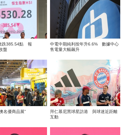
跌385.54點 報
中電中期純利按年升6.6% 數據中心
點收盤
售電量大幅飆升
澳名優商品展”
拜仁慕尼黑球星訪港 與球迷近距離
互動