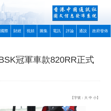
國際
財經
視頻
圖集
電訊
評論
通說
政府發佈
BSK冠軍車款820RR正式
【字號：
大
中
小
】