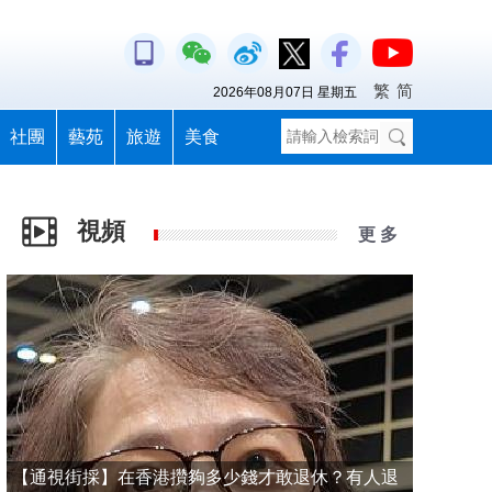
繁
简
2026年08月07日 星期五
社團
藝苑
旅遊
美食
視頻
更 多
【通視街採】在香港攢夠多少錢才敢退休？有人退