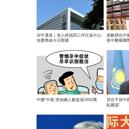
深中通道｜港人經福田口岸往返中山
港數碼化中
免費專線今日開通
推中醫藥國
中國“中風”患病總人數超過2800萬
習近平就中
點建議”