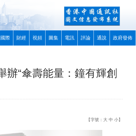
國際
財經
視頻
圖集
電訊
評論
通說
政府發佈
舉辦“傘壽能量：鐘有輝創
【字號：
大
中
小
】