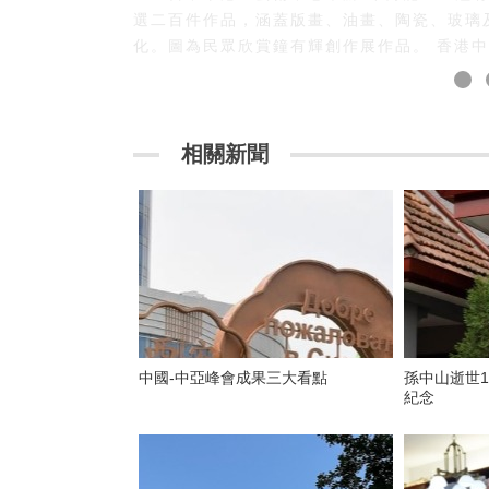
選二百件作品，涵蓋版畫、油畫、陶瓷、玻璃
化。圖為民眾欣賞鐘有輝創作展作品。 香港
相關新聞
中國-中亞峰會成果三大看點
孫中山逝世1
紀念