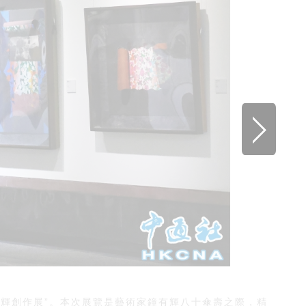
輝創作展”。本次展覽是藝術家鐘有輝八十傘壽之際，精