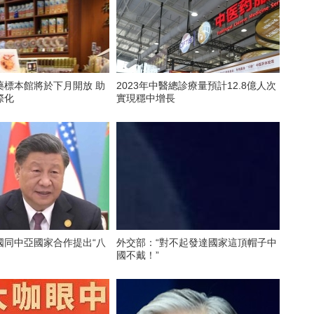
藥標本館將於下月開放 助
2023年中醫總診療量預計12.8億人次
際化
實現穩中增長
國同中亞國家合作提出“八
外交部：“對不起發達國家這頂帽子中
國不戴！”