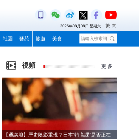
繁
简
2026年08月08日 星期六
社團
藝苑
旅遊
美食
視頻
更 多
【通講壇】歷史陰影重現？日本“特高課”是否正在