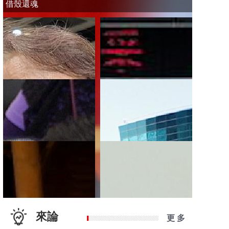
借殼還魂
來論
更 多