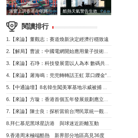
滙豐上調香港今年經濟增長預測至4.5%
酷熱天氣警告生效 本港高溫持續至下周
閱讀排行
1.【來論】董觀志：賽道煥新決定經濟行穩致遠
2.【解局】曹波：中國電網開始應用量子技術，以後會不再停電嗎？
3.【來論】石琤：科技發展需以人為本 數碼共融不應讓長者放棄傳統生活方式
4.【來論】屠海鳴：兜兜轉轉話王虹 眾口鑠金“一邊倒”
5.【中通論壇】8名韓生闖美軍基地示威被捕 韓國年輕人反美情緒從何而來？
6.【來論】方璇：香港首個五年發展規劃應立足民生務實前行
7.【來論】陳士良：探析當前台灣民眾統一觀望心態的深層成因
8.拜仁慕尼黑球星訪港 與球迷近距離互動
9.香港周末極端酷熱 新界部分地區高見36度