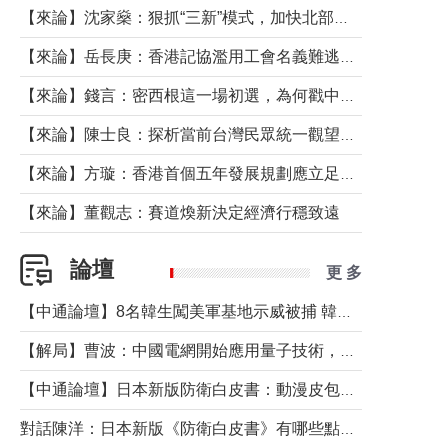
【來論】沈家燊：狠抓“三新”模式，加快北部都會區建設
【來論】岳長庚：香港記協濫用工會名義難逃法律制裁
【來論】錢言：密西根這一場初選，為何戳中了兩黨最痛的神經？
【來論】陳士良：探析當前台灣民眾統一觀望心態的深層成因
【來論】方璇：香港首個五年發展規劃應立足民生務實前行
【來論】董觀志：賽道煥新決定經濟行穩致遠
論壇
更 多
【中通論壇】8名韓生闖美軍基地示威被捕 韓國年輕人反美情緒從何而來？
【解局】曹波：中國電網開始應用量子技術，以後會不再停電嗎？
【中通論壇】日本新版防衛白皮書：動漫皮包藏不住軍國野心
對話陳洋：日本新版《防衛白皮書》有哪些點值得警惕？