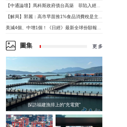
【中通論壇】馬科斯政府債台高築 菲陷入經濟困境與南海對抗惡循環？
【解局】郭麗：高市早苗推1%食品消費稅是主動作為還是被迫“飲鴆止渴”
美減4個、中增1個！《日經》最新全球份額報告透露了什麼？
圖集
更 多
探訪福建漁排上的“充電寶”